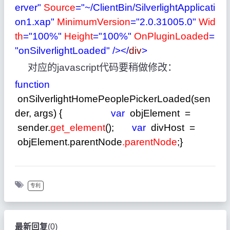
erver"
Source
="~/ClientBin/SilverlightApplicati
on1.xap"
MinimumVersion
="2.0.31005.0"
Wid
th
="100%"
Height
="100%"
OnPluginLoaded
=
"onSilverlightLoaded"
/>
</
div
>
对应的javascript代码要稍做修改：
function
onSilverlightHomePeoplePickerLoaded(sen
der, args) {
var
objElement
=
sender.
get_element
();
var
divHost
=
objElement.parentNode
.parentNode
;}
专利
最新回复
(
0
)