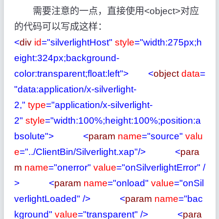
需要注意的一点，直接使用<object>对应
的代码可以写成这样：
<
div
id
="silverlightHost"
style
="width:275px;h
eight:324px;background-
color:transparent;float:left"
>
<
object
data
=
"data:application/x-silverlight-
2,"
type
="application/x-silverlight-
2"
style
="width:100%;height:100%;position:a
bsolute"
>
<
param
name
="source"
valu
e
="../ClientBin/Silverlight.xap"
/>
<
para
m
name
="onerror"
value
="onSilverlightError"
/
>
<
param
name
="onload"
value
="onSil
verlightLoaded"
/>
<
param
name
="bac
kground"
value
="transparent"
/>
<
para