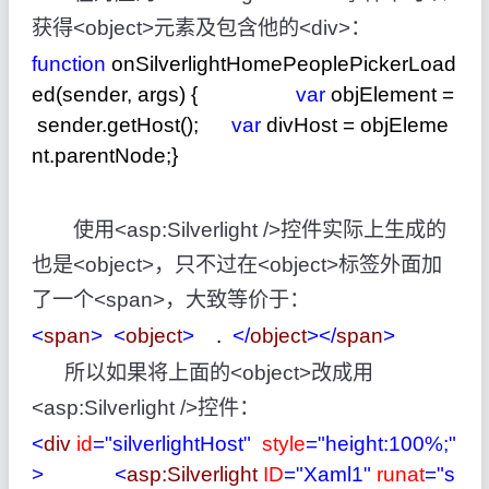
获得<object>元素及包含他的<div>：
function
onSilverlightHomePeoplePickerLoad
ed(sender, args) {
var
objElement
=
sender.getHost();
var
divHost
=
objEleme
nt.parentNode;}
使用<asp:Silverlight />控件实际上生成的
也是<object>，只不过在<object>标签外面加
了一个<span>，大致等价于：
<
span
>
<
object
>
.
</
object
>
</
span
>
所以如果将上面的<object>改成用
<asp:Silverlight />控件：
<
div
id
="silverlightHost"
style
="height:100%;"
>
<
asp:Silverlight
ID
="Xaml1"
runat
="s