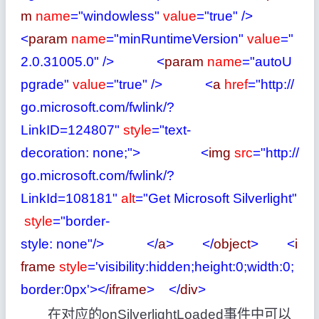
m
name
="windowless"
value
="true"
/>
<
param
name
="minRuntimeVersion"
value
="
2.0.31005.0"
/>
<
param
name
="autoU
pgrade"
value
="true"
/>
<
a
href
="http://
go.microsoft.com/fwlink/?
LinkID=124807"
style
="text-
decoration: none;"
>
<
img
src
="http://
go.microsoft.com/fwlink/?
LinkId=108181"
alt
="Get Microsoft Silverlight"
style
="border-
style: none"
/>
</
a
>
</
object
>
<
i
frame
style
='visibility:hidden;height:0;width:0;
border:0px'
></
iframe
>
</
div
>
在对应的onSilverlightLoaded事件中可以