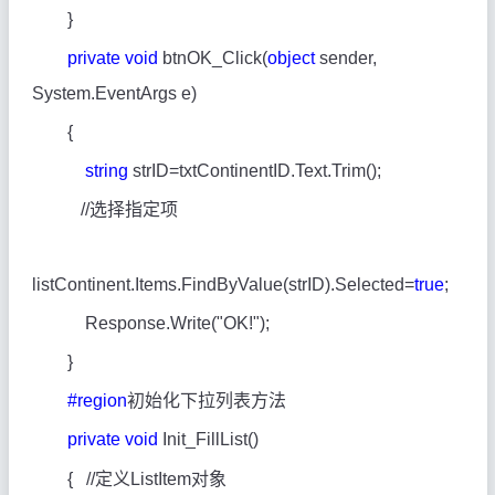
}
private
void
btnOK_Click(
object
sender,
System.EventArgs e)
{
string
strID=txtContinentID.Text.Trim();
//
选择指定项
listContinent.Items.FindByValue(strID).Selected=
true
;
Response.Write("OK!");
}
#region
初始化下拉列表方法
private
void
Init_FillList()
{ //
定义ListItem对象