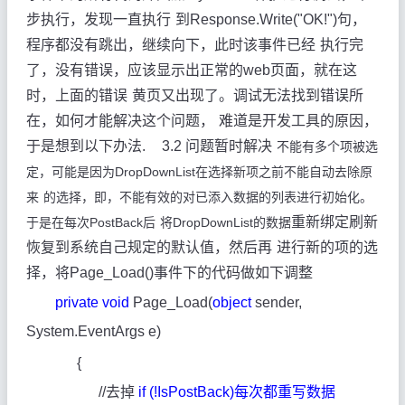
步执行，发现一直执行
到Response.Write("OK!")句，
程序都没有跳出，继续向下，此时该事件已经
执行完
了，没有错误，应该显示出正常的web页面，就在这
时，上面的错误
黄页又出现了。调试无法找到错误所
在，如何才能解决这个问题，
难道是开发工具的原因，
于是想到以下办法
.
3.2
问题暂时解决
不能有多个项被选
定，可能是因为
DropDownList
在选择新项之前不能自动去除原
来
的选择，即，不能有效的对已添入数据的列表进行初始化。
重新绑定刷新
于是
在每次
PostBack
后
将
DropDownList的数据
恢复到系统自己规定的默认值，然后再
进行新的项的选
择，将Page_Load()事件下的代码做如下调整
private
void
Page_Load(
object
sender,
System.EventArgs e)
{
//
去掉
if (!IsPostBack)每次都重写数据