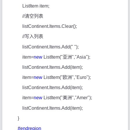
ListItem item;
//
清空列表
listContinent.Items.Clear();
//
写入列表
listContinent.Items.Add(" ");
item=
new
ListItem("
亚洲
","Asia");
listContinent.Items.Add(item);
item=
new
ListItem("
欧洲
","Euro");
listContinent.Items.Add(item);
item=
new
ListItem("
美洲
","Amer");
listContinent.Items.Add(item);
}
#endregion