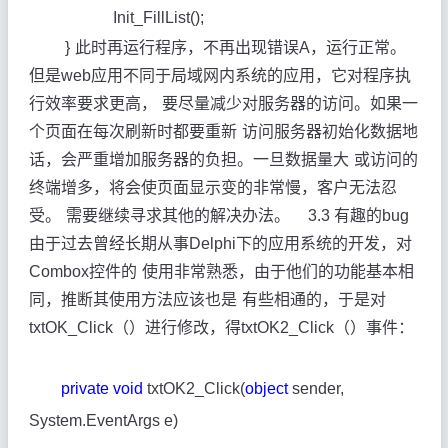
Init_FillList();
}
此时再运行程序，不再出现错误A，运行正常。
但是web应用不同于局域网内系统的应用，它对程序执
行效率要求更高，
要尽量减少对服务器的访问。如果一
个页面在每次刷新时都要重新
访问服务器初始化数据地
话，会严重增加服务器的负担。一旦数据量大
或访问的
终端增多，将会使页面显示变的非常慢，客户无法忍
受。
需要继续寻求其他的解决办法。
3.3
有趣的
bug
由于过去曾经长期从事Delphi下的应用系统的开发，对
Combox控件的
使用非常熟悉，由于他们的功能基本相
同，推断其使用方法应该也是
有些相通的，于是对
txtOK_Click（）进行修改，得txtOK2_Click（）事件：
private
void
txtOK2_Click(
object
sender,
System.EventArgs e)