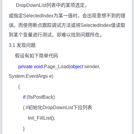
DropDownList列表中的某项选定，
或指定SelectedIndex
为某一值时，会出现意想不到的错
误。而使用断点跟踪调试方法或将SelectedIndex值读取
到某个变量进行测试，却难以找到问题所在。
3.1
发现问题
假设有如下简单代码
private
void
Page_Load(
object
sender,
System.EventArgs e)
{
if
(!IsPostBack)
{ //初始化DropDownList下拉列表
Init_FillList();
}