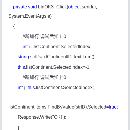
private
void
btnOK3_Click(
object
sender,
System.EventArgs e)
{
//
新加行 调试后知
i=0
int
i= listContinent.SelectedIndex;
string
strID=txtContinentID.Text.Trim();
this
.listContinent.SelectedIndex=-1;
//
新加行 调试后知
j=0
int
j=
this
.listContinent.SelectedIndex;
listContinent.Items.FindByValue(strID).Selected=
true
;
Response.Write("OK!");
}