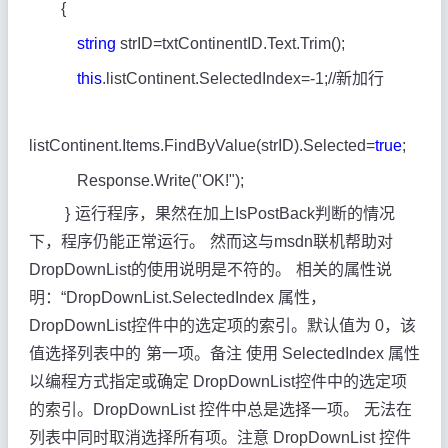
{
string
strID=txtContinentID.Text.Trim();
this
.listContinent.SelectedIndex=-1;//
新加行
listContinent.Items.FindByValue(strID).Selected=
true
;
Response.Write("OK!");
}
运行程序，果然在加上IsPostBack判断的情况
下，程序仍能正常运行。
然而这与msdn联机帮助对
DropDownList的使用说明是不符的。
相关的属性说
明：“DropDownList.SelectedIndex 属性，
DropDownList控件中的选定项的索引。默认值为 0，该
值选择列表中的
第一项。备注 使用 SelectedIndex 属性
以编程方式指定或确定
DropDownList控件中的选定项
的索引。DropDownList 控件中总是选择
一项。
无法在
列表中同时取消选择所有项。注意 DropDownList 控件