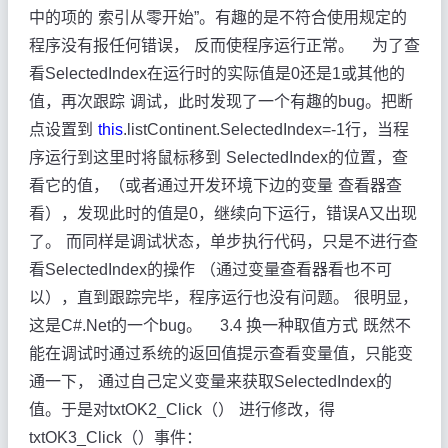
中的项的
索引从零开始”。有趣的是不符合使用规定的
程序没有报任何错误，
反而使程序运行正常。
为了查
看SelectedIndex在运行时的实际值是0还是1或其他的
值，再次跟踪
调试，此时发现了一个有趣的bug。把断
点设置到
this
.listContinent.SelectedIndex=-1行，当程
序运行到这里时将鼠标移到
SelectedIndex的位置，查
看它的值，（或者通过开发环境下边的变量
查看器查
看），发现此时的值是0，继续向下运行，错误A又出现
了。
而同样是调试状态，单步执行代码，只是不进行查
看SelectedIndex的操作
（通过变量查看器看也不可
以），直到跟踪完毕，程序运行也没有问题。
很明显，
这是C#.Net的一个bug。
3.4
换一种取值方式
既然不
能在调试时通过系统的返回值提示查看变量值，只能变
通一下，
通过自己定义变量来获取SelectedIndex的
值。于是对txtOK2_Click（）
进行修改，得
txtOK3_Click（）事件：