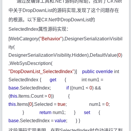
通过反编译工具和.NET源码的帮助，找到了C#.Net
中关于DropDownList的源码实现,发现了这个问题存在
的根源。以下是C#.Net中DropDownList的
SelectedIndex属性源码实现：
[
WebCategory
(
"Behavior"
),
DesignerSerializationVisibil
ity
(
DesignerSerializationVisibility
.
Hidden
),
DefaultValue
(
0
)
,
WebSysDescription
(
"DropDownList_SelectedIndex"
)]
public
override
int
SelectedIndex
{
get
{
int
num1 =
base
.
SelectedIndex
;
if
((num1 <
0
) &&
(
this
.
Items
.
Count
>
0
))
{
this
.
Items
[
0
].
Selected
=
true
;
num1 =
0
;
}
return
num1;
}
set
{
base
.
SelectedIndex
=
value
;
}
}
这段源码实现表明，在取SelectedIndex时自动进行了判