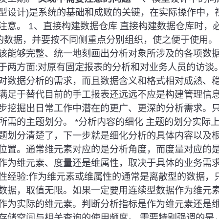
型设计)是系统的基础和成败的关键，在实际操作中，
注意。 1、直接构建数据仓库 直接构建数据仓库时，
中的数据，并要按不同侧重点分别组织，使之便于使用。 
该能够完整、统一地刻画出分析对象所涉及的各项数
于两方面:对原有固定报表的分析和对业务人员的访谈
对数据分析的需求，而且数据含义和格式相对成熟、
满足于替代目前的手工报表还远远不应是构建管理信
步挖掘出日常工作中潜在的更广、更深的分析需求。
所需的主题划分。 *分析内容的细化 主题的划分实际
题划分清楚了，下一步就是细化分析的具体内容以及
位置。通常维元素对应的是分析角度，而度量对应的
作为维元素、度量还是维属性，取决于具体的业务需
性经验:作为维元素或维属性的通常是离散型的数据，
数据，取值无限。如果一定要用连续型数据作为维元
作为实际的维元素。判断分析指标是作为维元素还是
存储空间与相关查询的使用频度。 需要特别强调的是