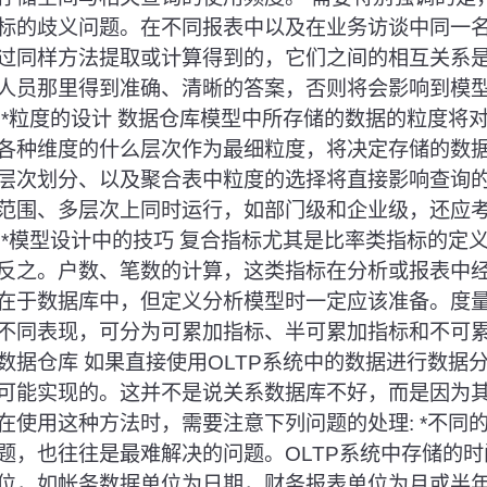
标的歧义问题。在不同报表中以及在业务访谈中同一
过同样方法提取或计算得到的，它们之间的相互关系
人员那里得到准确、清晰的答案，否则将会影响到模
 *粒度的设计 数据仓库模型中所存储的数据的粒度将
各种维度的什么层次作为最细粒度，将决定存储的数
层次划分、以及聚合表中粒度的选择将直接影响查询的
范围、多层次上同时运行，如部门级和企业级，还应
 *模型设计中的技巧 复合指标尤其是比率类指标的定
反之。户数、笔数的计算，这类指标在分析或报表中
在于数据库中，但定义分析模型时一定应该准备。度
不同表现，可分为可累加指标、半可累加指标和不可累
数据仓库 如果直接使用OLTP系统中的数据进行数据
可能实现的。这并不是说关系数据库不好，而是因为
在使用这种方法时，需要注意下列问题的处理: *不同的
题，也往往是最难解决的问题。OLTP系统中存储的
位，如帐务数据单位为日期，财务报表单位为月或半