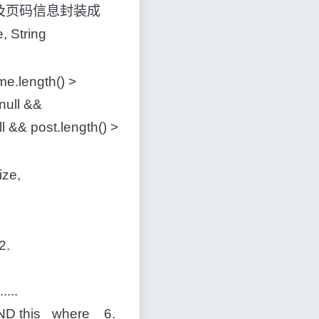
数以及页码信息封装成
, String
e.length() >
null &&
ll && post.length() >
ze,
2.
...
D this_ where 6.