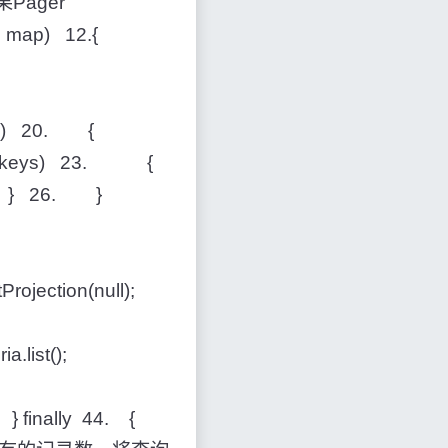
果Pager
ap map) 12.{
ll) 20. {
 : keys) 23. {
5. } 26. }
jection(null);
.list();
 finally 44. {