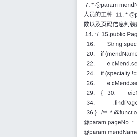
7. * @param me
人员的工种 11. * @
数以及页码信息封装成P
14. */ 15.public Pa
16. String special
20. if (mendName 
22. eicMend.set
24. if (specialty !=
26. eicMend.setSpec
29. { 30. eicMen
34. .findPageByE
36.} /** * @
@param pageN
@param mendN