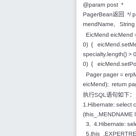
@param post
PagerBean返回 */ publ
mendName, String sp
EicMend eicMend = 
0) { eicMend.setMe
specialty.length() > 
0) { eicMend.setPos
Pager pager = erp
eicMend); return pag
执行SQL语句如下： 
1.Hibernate: selec
(this_.MENDNAME lik
3. 4.Hibernate: sel
5.this_.EXPERTRE