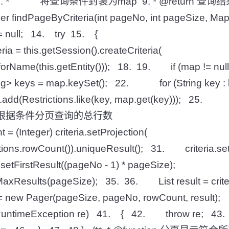
ap 8. * 将查询条件封装为map 9. * @return 查询结
ger findPageByCriteria(int pageNo, int pageSize, M
 null; 14. try 15. {
a = this.getSession().createCriteria(
e(this.getEntity())); 18. 19. if (map != nu
 keys = map.keySet(); 22. for (String key
(Restrictions.like(key, map.get(key))); 2
获取根据条件分页查询的总行数
(Integer) criteria.setProjection(
owCount()).uniqueResult(); 31. criteria.setPro
tFirstResult((pageNo - 1) * pageSize);
Results(pageSize); 35. 36. List result = criteria
ew Pager(pageSize, pageNo, rowCount, result);
RuntimeException re) 41. { 42. throw re; 43. }