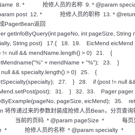
ndName 8. * 抢修人员的名称 9. * @param spec
param post 12. * 抢修人员的职称 13. * @re
agerBean返回
ger getInfoByQuery(int pageNo, int pageSize, Strin
ty, String post) 17.{ 18. 19. EicMend eicMend 
!= null && mendName.length() > 0) 21. {
Mendname("%" + mendName + "%"); 23. }
 null && specialty.length() > 0) 25. {
ialty(specialty); 27. } 28. if (post != null && p
d.setPost(post); 31. } 32. 33. Pager pager 
xample(pageNo, pageSize, eicMend); 35. retu
function 将传递过来的参数封装成抢修人员Bean，分页
o * 当前的页码 * @param pageSize * 每
ame * 抢修人员的名称 * @param specialt