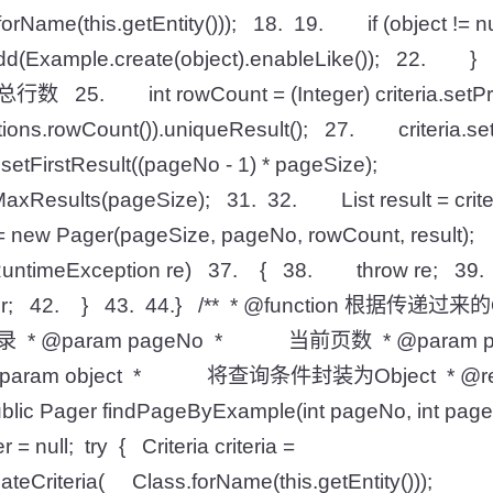
e(this.getEntity())); 18. 19. if (object != 
(Example.create(object).enableLike()); 22. 
 int rowCount = (Integer) criteria.setProj
owCount()).uniqueResult(); 27. criteria.setPro
tFirstResult((pageNo - 1) * pageSize);
Results(pageSize); 31. 32. List result = criteria
ew Pager(pageSize, pageNo, rowCount, result);
RuntimeException re) 37. { 38. throw re; 39. }
r; 42. } 43. 44.} /** * @function 根据传递过
 @param pageNo * 当前页数 * @param 
aram object * 将查询条件封装为Object * @r
c Pager findPageByExample(int pageNo, int pageS
 = null; try { Criteria criteria =
eateCriteria( Class.forName(this.getEntity()));