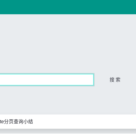
搜 索
nate分页查询小结