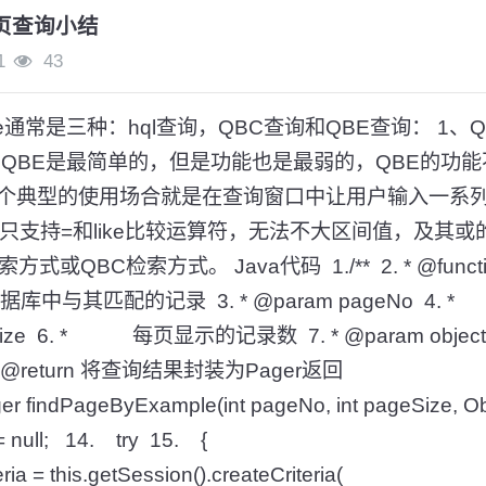
e分页查询小结
1
43
te通常是三种：hql查询，QBC查询和QBE查询： 1、QBE
方式 QBE是最简单的，但是功能也是最弱的，QBE的功
个典型的使用场合就是在查询窗口中让用户输入一系
只支持=和like比较运算符，无法不大区间值，及其
式或QBC检索方式。 Java代码 1./** 2. * @func
数据库中与其匹配的记录 3. * @param pageNo 4
ageSize 6. * 每页显示的记录数 7. * @param ob
 * @return 将查询结果封装为Pager返回
ger findPageByExample(int pageNo, int pageSize, Ob
 null; 14. try 15. {
a = this.getSession().createCriteria(