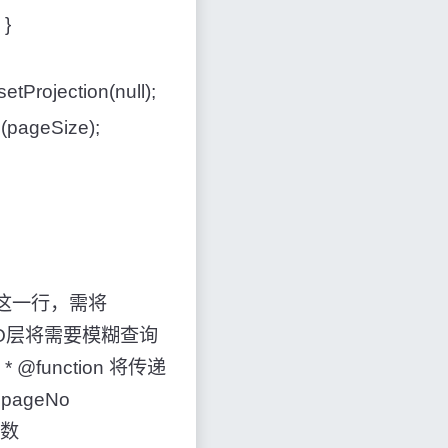
 }
etProjection(null);
s(pageSize);
());这一行，需将
。 在BO层将需要模糊查询
@function 将传递
ageNo
录数