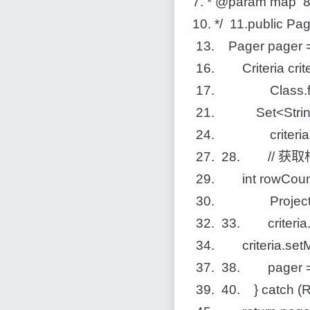
7. * @param m
10. */ 11.public Pa
13. Pager pager =
16. Criteria criteri
17. Class.forNam
21. Set<String>
24. criteria.add
27. 28. // 
29. int rowCount = 
30. Projections.r
32. 33. criteria.se
34. criteria.setMax
37. 38. pager = n
39. 40. } catch (