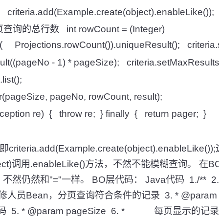
{ criteria.add(Example.create(object).enableLike());
总行数 int rowCount = (Integer)
on( Projections.rowCount()).uniqueResult(); criteria.s
ult((pageNo - 1) * pageSize); criteria.setMaxResult
list();
pageSize, pageNo, rowCount, result);
ption re) { throw re; } finally { return pager; }
ria.add(Example.create(object).enableLike
e(object)调用.enableLike()方法，不然不能模糊查询
仍然和"="一样。 BO层代码： Java代码 1./** 2. * 
员Bean，分页查询符合条件的记录 3. * @param p
. * @param pageSize 6. * 每页显示的记