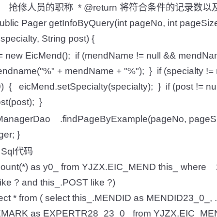
 * 抢修人员的职称 * @return 将符合条件的记录
ic Pager getInfoByQuery(int pageNo, int pageSize
ecialty, String post) {
new EicMend(); if (mendName != null && mendNam
ndname("%" + mendName + "%"); } if (specialty != 
0) { eicMend.setSpecialty(specialty); } if (post != nu
t(post); }
ManagerDao .findPageByExample(pageNo, pageSi
er; }
Sql代码
t count(*) as y0_ from YJZX.EIC_MEND this_ where 
e ? and this_.POST like ?)
ect * from ( select this_.MENDID as MENDID23_0_, ...
MARK as EXPERTR28_23_0_ from YJZX.EIC_MEN