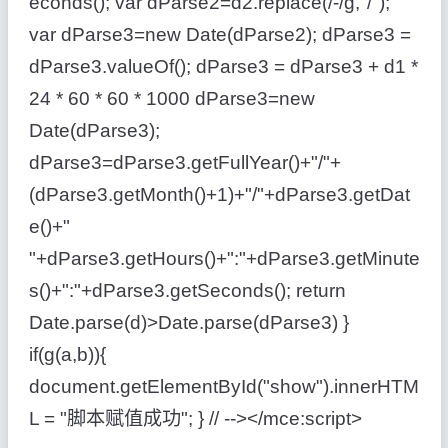
econds(); var dParse2=d2.replace(/-/g,"/");
var dParse3=new Date(dParse2); dParse3 =
dParse3.valueOf(); dParse3 = dParse3 + d1 *
24 * 60 * 60 * 1000 dParse3=new
Date(dParse3);
dParse3=dParse3.getFullYear()+"/"+
(dParse3.getMonth()+1)+"/"+dParse3.getDat
e()+"
"+dParse3.getHours()+":"+dParse3.getMinute
s()+":"+dParse3.getSeconds(); return
Date.parse(d)>Date.parse(dParse3) }
if(g(a,b)){
document.getElementById("show").innerHTM
L = "脚本赋值成功"; } // --></mce:script>