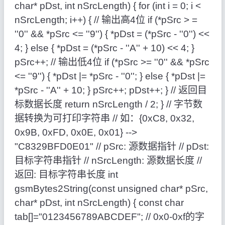
char* pDst, int nSrcLength) { for (int i = 0; i <
nSrcLength; i++) { // 输出高4位 if (*pSrc > =
''0'' && *pSrc <= ''9'') { *pDst = (*pSrc - ''0'') <<
4; } else { *pDst = (*pSrc - ''A'' + 10) << 4; }
pSrc++; // 输出低4位 if (*pSrc >= ''0'' && *pSrc
<= ''9'') { *pDst |= *pSrc - ''0''; } else { *pDst |=
*pSrc - ''A'' + 10; } pSrc++; pDst++; } // 返回目
标数据长度 return nSrcLength / 2; } // 字节数
据转换为可打印字符串 // 如：{0xC8, 0x32,
0x9B, 0xFD, 0x0E, 0x01} -->
"C8329BFD0E01" // pSrc: 源数据指针 // pDst:
目标字符串指针 // nSrcLength: 源数据长度 //
返回: 目标字符串长度 int
gsmBytes2String(const unsigned char* pSrc,
char* pDst, int nSrcLength) { const char
tab[]="0123456789ABCDEF"; // 0x0-0xf的字