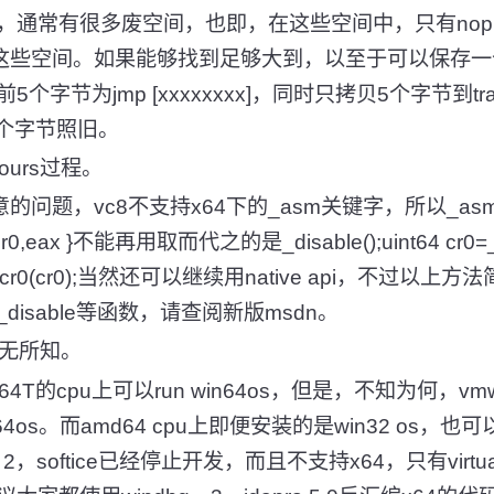
，通常有很多废空间，也即，在这些空间中，只有no
到这些空间。如果能够找到足够大到，以至于可以保存一
字节为jmp [xxxxxxxx]，同时只拷贝5个字节到tram
部14个字节照旧。
ours过程。
问题，vc8不支持x64下的_asm关键字，所以_asm{ clim
cr0,eax }不能再用取而代之的是_disable();uint64 cr0=__
fff;__writecr0(cr0);当然还可以继续用native api，
isable等函数，请查阅新版msdn。
一无所知。
T的cpu上可以run win64os，但是，不知为何，vm
n win64os。而amd64 cpu上即便安装的是win32 os，
in64os。2，softice已经停止开发，而且不支持x64，只有vi