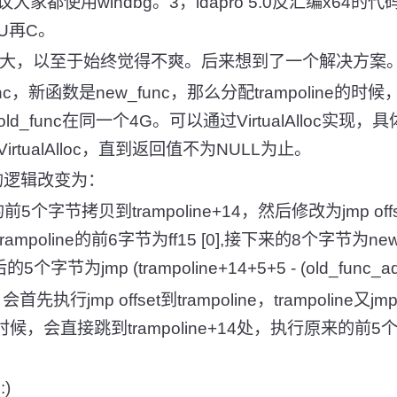
家都使用windbg。3，idapro 5.0反汇编x64
U再C。
太大，以至于始终觉得不爽。后来想到了一个解决方案
nc，新函数是new_func，那么分配trampoline的
d_func在同一个4G。可以通过VirtualAlloc实现
rtualAlloc，直到返回值不为NULL为止。
s的逻辑改变为：
的前5个字节拷贝到trampoline+14，然后修改为jmp off
d2，trampoline的前6字节为ff15 [0],接下来的8个字节为new
的5个字节为jmp (trampoline+14+5+5 - (old_func_ad
执行jmp offset到trampoline，trampoline又jm
d的时候，会直接跳到trampoline+14处，执行原来的前
)