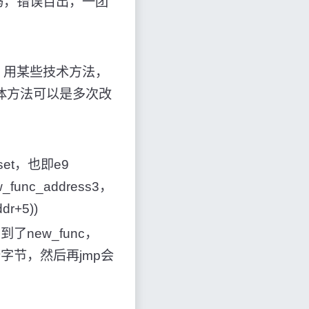
的代码，错误百出，一团
。
时候，用某些技术方法，
，具体方法可以是多次改
set，也即e9
_func_address3，
dr+5))
p到了new_func，
5个字节，然后再jmp会