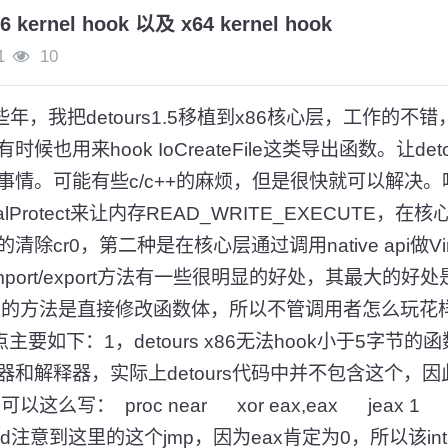
6 kernel hook 以及 x64 kernel hook
1
10
ook早些年，我把detours1.5移植到x86核心层，工作的不
也用来hook IoCreateFile这类导出函数。让det
事情。可能有些c/c++的麻烦，但是很快就可以解决
irtualProtect来让内存READ_WRITE_EXECUTE
cr0，第二种是在核心层通过调用native api做Virtu
比import/export方法有一些很明显的好处，其最大的好
ok的方法是直接修改函数体，所以不管调用者怎么玩花
缺点主要如下：1，detours x86无法hook小于5字节的函数2
和解释器，实际上detours代码中并不包含这个，
么写： proc near xor eax,eax jeax 1 int 
oc end注意到这里的这个jmp，因为eax肯定为0，所以该