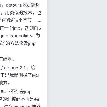
，detours必须能够
tion)。用类似的技术，也
// 函数前5个字节 ....
数执行体中有一个jmp，跳到前5
trampoline。为
述的方法修改jmp
汇编器。
etours2.1，给
SD。于是我就删掉了MS
地方。
64下不存在jmp
，对应的汇编码不再是e9
ss。注意xxxxxxxx依然