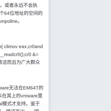
p，或者永远不会执
个64位地址的空间的
poline。
ov eax,cr0and
readcr0();cr0 &=
不过以上方法简洁而且为广大群众
ware无法在EM64T的
也可以在其上的vmware里
rtual模式才支持。鉴于