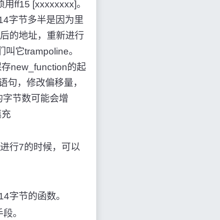
15 [xxxxxxxx]。
于14字节多半是因为里
p之后的地址，重新进行
trampoline。
new_function的起
等跳转语句，修改偏移量，
e的字节数可能会增
填充
，在进行7的时候，可以
于14字节的函数。
手段。