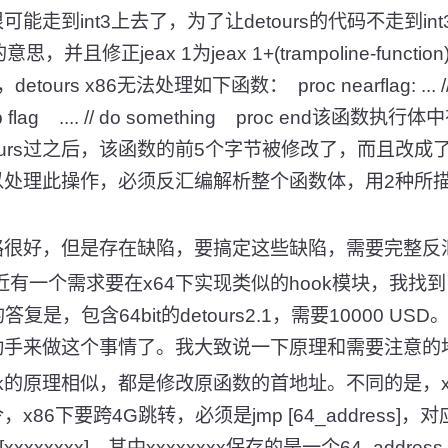
很可能走到int3上去了，为了让detours的代码不走到int3
并且修正jeax 1为jeax 1+(trampoline-func
etours x86无法处理如下函数： proc nearflag: ... 
jmp flag .... // do something proc end该函
urs过之后，该函数的前5个字节被修改了，而且改成了jmp 
s可以处理此操作，必须反汇编解析整个函数体，用2种所描
s思路很好，但是存在缺陷，要搞定这些缺陷，需要完整反
ook最近有一个需求要在x64下实现类似的hook模块，我找到了d
的答复是，包含64bit的detours2.1，需要10000 U
自己动手来做这个事情了。我大致说一下原理和需要注意的
6 hook的原理相似，都是修改原函数的首地址。不同的是，x
指令，x86下要跨4G跳转，必须是jmp [64_address]
5 [xxxxxxxx]，其中xxxxxxxx保存的是一个64_addre