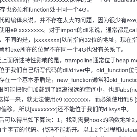
也必须和function处于同一个4G。
代码编译来说，并不存在太大的问题，因为很少有exe
 xxxxxxxx。对于import的dll来说，通常都是call 
不同的是，[xxxxxxxx]以前指向32位的地址，现在
位置和exe所在的位置不在同一个4G也没有关系了。
上面所述特性影响的是，trampoline通常位于heap memo
ion位于我们自己所写代码的dll/driver中，old_functi
个基本矛盾是，new_function通常和old_funct
统很可能把他们加载到了距离很远的空间中，也即abs(new_f
4G。这样一来，就无法使用e9 xxxxxxxx，而必须使用ff15 [
的偏移，所以[xxxxxxxx]还不能位于我们的dll/sys中。
后可以得出如下算法：1，找到需要hook的函数地址
14个字节的代码。代码不能断开。以上2个过程和detou