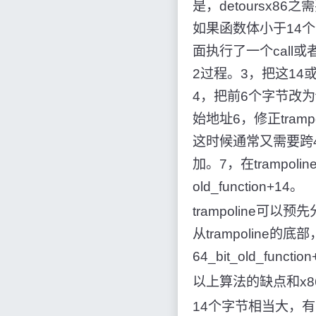
是，detoursx86之
如果函数体小于14个
面执行了一个call
2过程。3，把这14或
4，把前6个字节改为ff1
始地址6，修正tram
这时候通常又需要跨4
加。7，在trampol
old_function+14。
trampoline可
从trampoline的底部
64_bit_old_function
以上算法的缺点和x86
14个字节相当大，