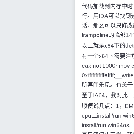
代码加载到内存中时
行。用IDA可以找
话，那么可以只修改前5个
trampoline的底
以上就是x64下的det
有一个x64下需要注意的
eax,not 1000hmov 
0xfffffffffffef
所喜闻乐见。有关于_d
至于IA64，我对此
顺便说几点：1，EM64
cpu上install/ru
install/run w