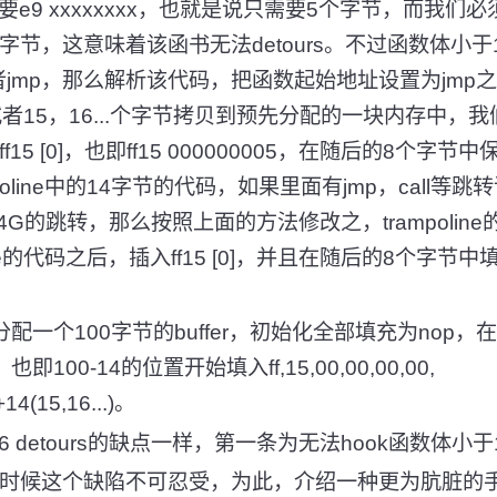
需要e9 xxxxxxxx，也就是说只需要5个字节，而我们必须用ff
字节，这意味着该函书无法detours。不过函数体小
或者jmp，那么解析该代码，把函数起始地址设置为jm
者15，16...个字节拷贝到预先分配的一块内存中，我们叫它
5 [0]，也即ff15 000000005，在随后的8个字节中保存
poline中的14字节的代码，如果里面有jmp，call
G的跳转，那么按照上面的方法修改之，trampolin
ine的代码之后，插入ff15 [0]，并且在随后的8个字节中
以预先分配一个100字节的buffer，初始化全部填充为nop
，也即100-14的位置开始填入ff,15,00,00,00,00,
+14(15,16...)。
 detours的缺点一样，第一条为无法hook函数体小
有时候这个缺陷不可忍受，为此，介绍一种更为肮脏的