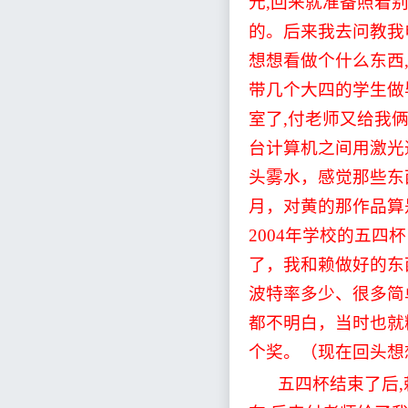
元
,
回来就准备照着
的。后来我去问教我
想想看做个什么东西
带几个大四的学生做
室了
,
付老师又给我
台计算机之间用激光
头雾水，感觉那些东
月，对黄的那作品算
2004
年学校的五四杯
了，我和赖做好的东
波特率多少、很多简
都不明白，当时也就
个奖。（现在回头想
五四杯结束了后
,