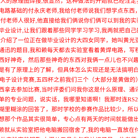
别人的原理图焊接
,
很显然，这种做法的开始就已经注定
电路基础的付永庆老师
,
我给付老师说我们想学点东西
,
付老师人很好
,
他直接给我们俩说你们俩可以到我的实
毕业设计
,
让我们跟着那些同学学习学习
,
我两就把自己
俩介绍了一位正在做毕业设计的大四女同学，她叫黄光
通迅的题目
,
我和赖每天都去实验室看着黄焊电路，写
西好神奇，然后那些神奇的东西对我俩一点儿也不兴
是有了原理上的了解，但具体怎么实现还是无法搞明
电子设计竞赛
,
五四杯之前我们三个（大部分是黄做的
西拿去参加比赛
,
当时评委们问我你这是什么原理、通
单的专业问题，说实话，我哪里知道啊！我那时连
RS2
糊里糊涂的回答了，那时学校的参赛作品比较少，所
想那个作品其实很简单，专心点有两天的时间就能做
赖就从实验室把他电脑搬回宿舍了
,
我的电脑一直放在