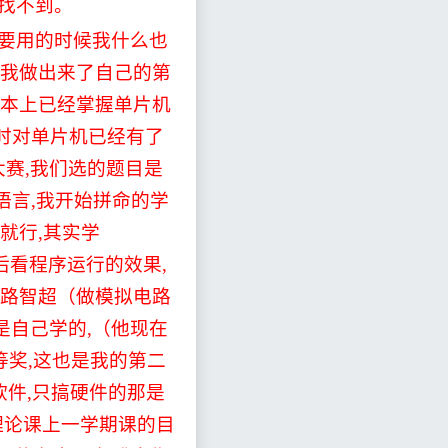
找不到。
要用的时候我什么也
我做出来了自己的第
本上已经掌握单片机
时对单片机已经有了
大赛
,
我们选的题目是
语言
,
我开始拼命的学
就行
,
其实学
后看程序运行的效果
,
路智超（做模拟电路
是自己学的
,
（他现在
等奖
,
这也是我的第二
软件
,
只搞硬件的那是
理论课上一学期课的目