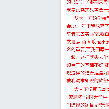
的只是为了那期末考
末考试其实只需要一
从大三开始学校
会
,
这一年里我放弃
拿着书去实验室
,
我
数电
,
高频
,
每晚差不
么的重要
,
而我们原
一起，这样就失去学
频电子的基础不好
,
识这样的结合是最好
被我渴求知识的欲望
大三下学期我基
“
索尼杯
”
全国大学生
们选择的题目是
“
集