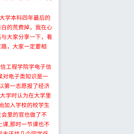
大学本科四年最后的
白白的荒费掉，我在心
活与大家分享一下，看
弯路，大家一定要相
通信工程学院学电子信
候对电子类知识是一
以第一志愿报了经济
大学时认为在大学里
始加入学校的校学生
生会里的官也做了不
上课
,
那时一节课也不
周末还找几个同学诳