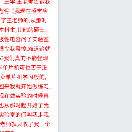
，王伞
,
王老师告诉我
光明（我现在感觉应
听了王老师的
,
从那时
本科生
,
其他的硕士、
极性电容问了实验室
很令我震惊
,
难道这就
吗
?
我们真的不能怪现
学单片机可也苦于没
卖单片机学习板的
,
回来我就开始做练习
,
现在做实验的时候再
也从那时起开始了我
实验室的门叫我走我
老师就只收了我一个