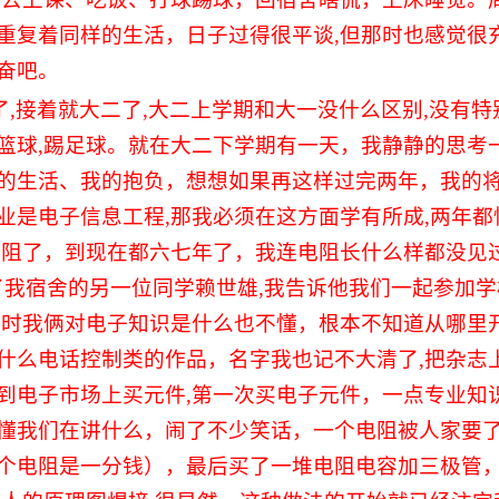
重复着同样的生活，日子过得很平谈
,
但那时也感觉很
奋吧。
了
,
接着就大二了
,
大二上学期和大一没什么区别
,
没有特
篮球
,
踢足球。就在大二下学期有一天，我静静的思考
的生活、我的抱负，想想如果再这样过完两年，我的
业是电子信息工程
,
那我必须在这方面学有所成
,
两年都
电阻了，到现在都六七年了，我连电阻长什么样都没见
了我宿舍的另一位同学赖世雄
,
我告诉他我们一起参加学
当时我俩对电子知识是什么也不懂，根本不知道从哪里
什么电话控制类的作品，名字我也记不大清了
,
把杂志
到电子市场上买元件
,
第一次买电子元件，一点专业知
懂我们在讲什么，闹了不少笑话，一个电阻被人家要
个电阻是一分钱），最后买了一堆电阻电容加三极管