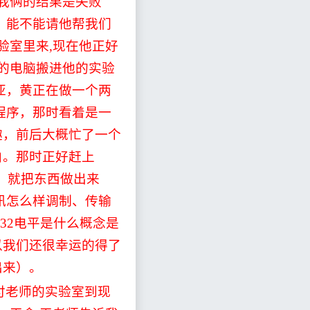
我俩的结果是失败
，能不能请他帮我们
验室里来
,
现在他正好
的电脑搬进他的实验
亚，黄正在做一个两
程序，那时看着是一
趣，前后大概忙了一个
白。那时正好赶上
）就把东西做出来
讯怎么样调制、传输
32
电平是什么概念是
以我们还很幸运的得了
出来）。
付老师的实验室到现