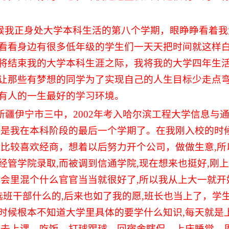
候我正身处大学本科生活的第八个学期，眼睁睁看着我
看看身边有很多低年级的学生们一天天把时间就这样
将结束我的大学本科生涯之际，我将我的大学四年生
让那些有梦想的同学为了实现自己的人生目标少走点
有人的一生最好的学习环境。
新疆伊宁市三中，
2002
年考入哈尔滨工程大学信息与
经是我在本科阶段的最后一个学期了。在我刚入校的时
我比较喜欢经商，想着以后努力开个公司，做做生意
,
所
经管学院录取
,
而被调到信通学院
,
现在想来也挺好
,
刚上
生会里混个什么官官当当就很好了
,
所以我从上大一就开
选班干部什么的
,
后来也如了我的愿
,
班长也当上了，学
时候根本不知道大学里具体的要学什么知识
,
每天就是
是去上课、吃饭、打球踢球，回宿舍瞎侃，上床睡觉。