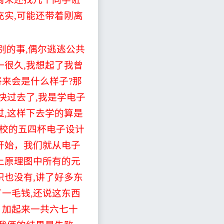
充实
,
可能还带着刚离
别的事
,
偶尔逃逃公共
一很久
,
我想起了我曾
将来会是什么样子
?
那
快过去了
,
我是学电子
过
,
这样下去学的算是
校的五四杯电子设计
开始，我们就从电子
上原理图中所有的元
识也没有
,
讲了好多东
了一毛钱
,
还说这东西
，加起来一共六七十