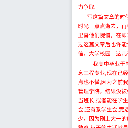
力争取。
写这篇文章的时
时光一点点逝去，再
里替他们惋惜，在即
过这篇文章后也许能
信，大学校园
—
这儿
我高中毕业于
息工程专业
,
现在已
点也不懂
,
因为之前
管理学院，结果没被
当班长
,
或者能在学
会
,
还有系学生会
,
竞
少。因为刚上大一的
敢逃
,
每天的生活就