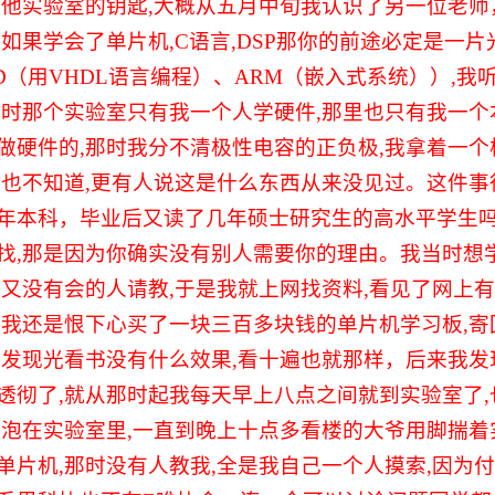
我他实验室的钥匙
,
大概从五月中旬我认识了另一位老师
,
如果学会了单片机
,C
语言
,DSP
那你的前途必定是一片
D
（用
VHDL
语言编程）、
ARM
（嵌入式系统））
,
我
当时那个实验室只有我一个人学硬件
,
那里也只有我一个
做硬件的
,
那时我分不清极性电容的正负极
,
我拿着一个
们也不知道
,
更有人说这是什么东西从来没见过。这件事
年本科，毕业后又读了几年硕士研究生的高水平学生
找
,
那是因为你确实没有别人需要你的理由。我当时想
边又没有会的人请教
,
于是我就上网找资料
,
看见了网上有
但我还是恨下心买了一块三百多块钱的单片机学习板
,
寄
可发现光看书没有什么效果
,
看十遍也就那样，后来我发
透彻了
,
就从那时起我每天早上八点之间就到实验室了
,
都泡在实验室里
,
一直到晚上十点多看楼的大爷用脚揣着
单片机
,
那时没有人教我
,
全是我自己一个人摸索
,
因为付