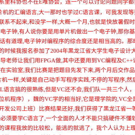
系里科协也不在
E
唯协会，连一个可以讨论问题同学都
片机的汇编语言
,
大一那时也学过
C
语言课，可我发现等
联系不起来
,
和没学一样
,
大概一个月
,
也就是快放暑假时
个电子钟
,
有人说你要是用单片机做出一个电子钟
,
那你基
话有道理
,
电子钟对编程序的综合度还是相当高的。那
的时候我报名参加了
2004
年黑龙江省大学生电子设计
指导老师让我们用
FPGA
做
,
其中还要用到
VC
编程及
C++
都在实验室
,
我们比赛是把题目先发下来
,
两个月后交作品
片机一样
,
关键是自己动手写程序实践
,
不停的写程序
,
然
L
语言搞的很熟练
,
但是
VC
还不会
,
我们队一共三个人，
位机程序），魏的
VC
学的相当好
,
它是理学院的
,VC
全
开发公司上班）比赛结果还好
,
我们获得了黑龙江省一
现必须要学
C
语言了
,
一个全面的人才不能只搞硬件不懂
的课程我放的比较松，能逃的就逃了，我个人认为上