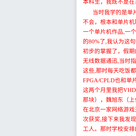
本科生，我既不是在
当时我学的是单
不会，根本和单片机
一个单片机作品
,
一
的
80%
了
,
我认为这句
初步的掌握了，假期
无线数据通迅
,
当时
这些
,
那时每天吃饭
FPGA/CPLD
也和单
这两个月里我把
VHD
那块），魏旭东（上
在北京一家网络游戏
次获奖
,
接下来我发
工人。那时学校安排