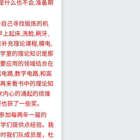
是什么也不会
,
准备期
为自己寻找锻炼的机
早上起床
,
洗脸
,
刷牙
,
来补充理论课程
,
模电
,
学里的理论知识是那
要应用的领域结合在
拟电路
,
数字电路
,
和高
再来看书中的理论知
次内心的涌起的烦燥
赛也获了一些奖。
参加每两年一届的
同学们提供点经验。我
当时我们队成员是，杜