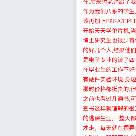
在
,
后来付老师给了
作为我们八系的学生
该再加上
FPGA/CPL
开始天天学单片机
,
博士研究生也很少有
的好几个人
,
结果他
是电子专业的读了四
在毕业生的工作不好
有硬件实验环境
,
身
那时价格都挺贵的
,
之前也看过几遍书
,
查书这样就理解的很
的逃课生涯
,
一整天
才走，每天就在摆弄