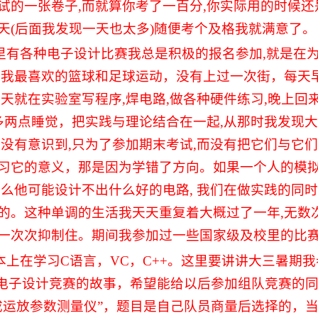
试的一张卷子
,
而就算你考了一百分
,
你实际用的时候还
天
(
后面我发现一天也太多
)
随便考个及格我就满意了。
里有各种电子设计比赛我总是积极的报名参加
,
就是在
了我最喜欢的篮球和足球运动，没有上过一次街，每天
白天就在实验室写程序
,
焊电路
,
做各种硬件练习
,
晚上回
多两点睡觉，把实践与理论结合在一起
,
从那时我发现大
来没有意识到
,
只为了参加期末考试
,
而没有把它们与它们
习它的意义，那是因为学错了方向。如果一个人的模
那么他可能设计不出什么好的电路
,
我们在做实践的同时
的。这种单调的生活我天天重复着大概过了一年
,
无数
一次次抑制住。期间我参加过一些国家级及校里的比
本上在学习
C
语言，
VC
，
C++
。这里要讲讲大三暑期我
电子设计竞赛的故事，希望能给以后参加组队竞赛的
成运放参数测量仪
”
，题目是自己队员商量后选择的，