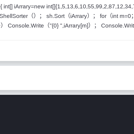
 int[] iArrary=new int[]{1,5,13,6,10,55,99,2,87,12,3
w ShellSorter（）； sh.Sort（iArrary）； for（int m
） Console.Write（"{0} ",iArrary[m]）； Console.Wri