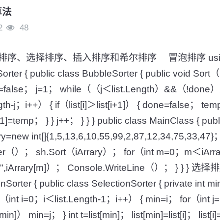
算法
2
48
序、选择排序、插入排序和希尔排序 冒泡排序 using 
er { public class BubbleSorter { public void Sort（int 
ne=false； j=1； while（（j＜list.Length）&&（!done
h-j；i++） { if（list[i]＞list[i+1]） { done=false； temp
t[i+1]=temp； } } j++； } } } public class MainClass { publ
ary=new int[]{1,5,13,6,10,55,99,2,87,12,34,75,33,47
ter（）； sh.Sort（iArrary）； for（int m=0；m＜iArr
} ",iArrary[m]）； Console.WriteLine（）； } } } 选
orter { public class SelectionSorter { private int m
 for（int i=0；i＜list.Length-1；i++） { min=i； for（int 
[min]） min=j； } int t=list[min]； list[min]=list[i]； list[i]