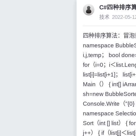
C#四种排序
技术
2022-05-1
四种排序算法：冒泡排
namespace BubbleSort
i,j,temp； bool do
for（i=0；i＜list.Lengt
list[i]=list[i+1]； lis
Main（） { int[] iArr
sh=new BubbleSor
Console.Write（"{0
namespace SelectionS
Sort（int [] list） {
j++） { if（list[j]＜list