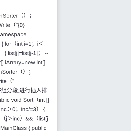
tionSorter（）；
rite（"{0}
namespace
t） { for（int i=1；i＜
ist[j]=list[j-1]； --
[] iArrary=new int[]
tionSorter（）；
ite（"
尔排序是将组分段,进行插入排
lic void Sort（int []
；inc＞0；inc/=3） {
le（（j＞inc）&&（list[j-
ss MainClass { public