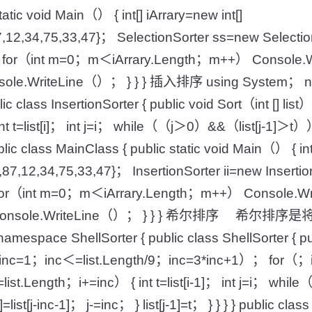
atic void Main（） { int[] iArrary=new int[]
,87,12,34,75,33,47}； SelectionSorter ss=new Selec
 for（int m=0；m＜iArrary.Length；m++） Console.W
nsole.WriteLine（）； } } } 插入排序 using System； 
lic class InsertionSorter { public void Sort（int [] lis
nt t=list[i]； int j=i； while（（j＞0）&&（list[j-1]＞t）） { l
public class MainClass { public static void Main（） { int
2,87,12,34,75,33,47}； InsertionSorter ii=new Inser
 for（int m=0；m＜iArrary.Length；m++） Console.Wr
]）； Console.WriteLine（）； } } } 希尔排序 希
espace ShellSorter { public class ShellSorter { pub
or（inc=1；inc＜=list.Length/9；inc=3*inc+1）； for（
list.Length；i+=inc） { int t=list[i-1]； int j=i； whi
=list[j-inc-1]； j-=inc； } list[j-1]=t； } } } } public cla