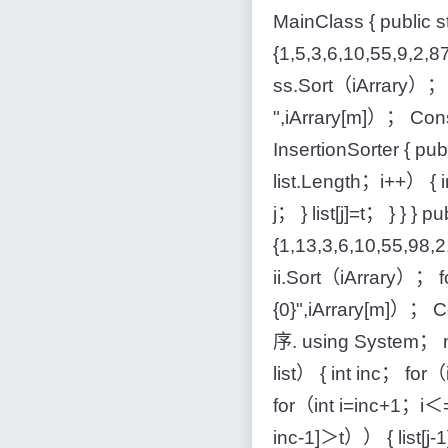
MainClass { public st
{1,5,3,6,10,55,9,2
ss.Sort（iArrary）；
",iArrary[m]）； Co
InsertionSorter { pub
list.Length；i++） { i
j； } list[j]=t； } } } 
{1,13,3,6,10,55,98,
ii.Sort（iArrary）；
{0}",iArrary[m
序. using System； nam
list） { int inc； f
for（int i=inc+1；i＜=
inc-1]＞t）） { list[j-1]