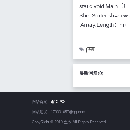
static void Main（） {
ShellSorter sh=ne
iArrary.Length；m++
专利
最新回复
(
0
)
网站备案：
渝ICP备
网站建议：179001057@qq.com
CopyRight © 2010-至今 All Rights Reserved