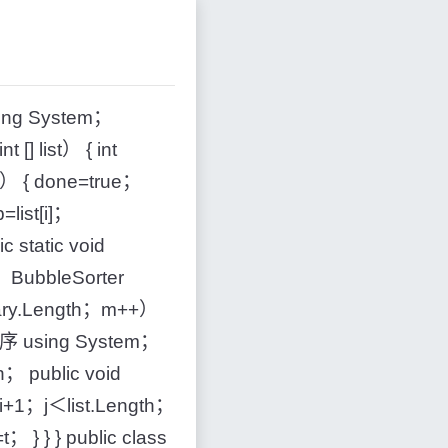
System；
[] list） { int
）） { done=true；
=list[i]；
ic static void
}； BubbleSorter
ary.Length；m++）
择排序 using System；
in； public void
j=i+1；j＜list.Length；
=t； } } } public class