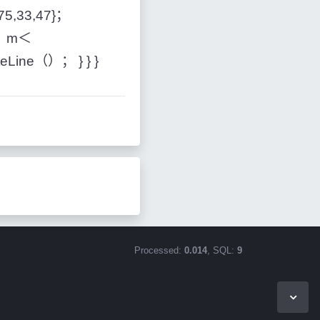
4,75,33,47}；
=0；m＜
teLine（）； } } }
Processed:
0.014
, SQL:
9