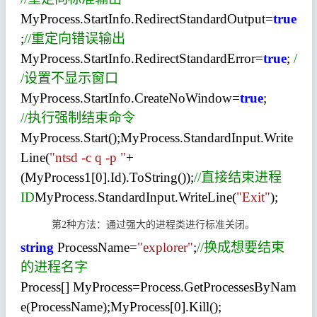
MyProcess.StartInfo.RedirectStandardOutput=
true
;
//重定向错误输出
MyProcess.StartInfo.RedirectStandardError=
true
;
/
/设置不显示窗口
MyProcess.StartInfo.CreateNoWindow=
true
;
//执行强制结束命令
MyProcess.Start();
MyProcess.StandardInput.Write
Line(
"ntsd -c q -p "
+
(MyProcess1[0].Id).ToString());
//直接结束进程
ID
MyProcess.StandardInput.WriteLine(
"Exit"
);
第2种方法：通过强大的进程类进行标准关闭。
string
ProcessName=
"explorer"
;
//换成想要结束
的进程名字
Process[] MyProcess=Process.
GetProcessesByNam
e(ProcessName);MyProcess[0].Kill();