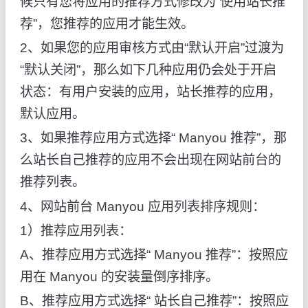
候只有您将应用的推荐方式修改为“使用站长推
荐”，您推荐的应用才能生效。
2、如果您的应用审核方式由“默认开启”过渡为
“默认关闭”，那么如下几种应用仍会处于开启
状态：有用户安装的应用，站长推荐的应用，
默认应用。
3、如果推荐应用方式选择“ Manyou 推荐”，那
么站长自己推荐的应用不会出现在网站前台的
推荐列表。
4、网站前台 Manyou 应用列表排序规则：
1）推荐应用列表：
A、推荐应用方式选择“ Manyou 推荐”：按照应
用在 Manyou 的安装量倒序排序。
B、推荐应用方式选择“ 站长自己推荐”：按照应