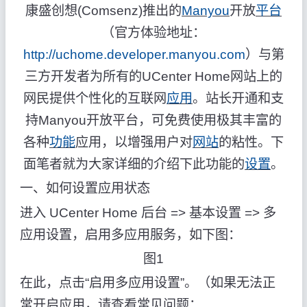
康盛创想(Comsenz)推出的
Manyou
开放
平台
（官方体验地址：
http://uchome.developer.manyou.com
）与第
三方开发者为所有的UCenter Home网站上的
网民提供个性化的互联网
应用
。站长开通和支
持Manyou开放平台，可免费使用极其丰富的
各种
功能
应用，以增强用户对
网站
的粘性。下
面笔者就为大家详细的介绍下此功能的
设置
。
一、如何设置应用状态
进入 UCenter Home 后台 => 基本设置 => 多
应用设置，启用多应用服务，如下图：
图1
在此，点击“启用多应用设置”。（如果无法正
常开启应用，请查看常见问题：