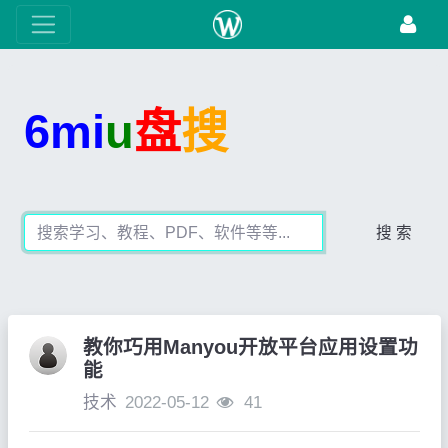
6mi
u
盘
搜
搜 索
教你巧用Manyou开放平台应用设置功
能
技术
2022-05-12
41