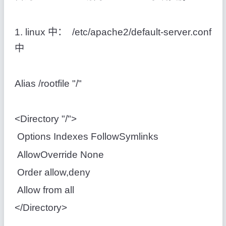
1. linux 中： /etc/apache2/default-server.conf
中
Alias /rootfile "/"
<Directory "/">
Options Indexes FollowSymlinks
AllowOverride None
Order allow,deny
Allow from all
</Directory>