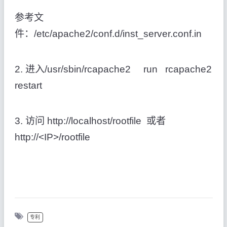
参考文
件：/etc/apache2/conf.d/inst_server.conf.in
2. 进入/usr/sbin/rcapache2 run rcapache2
restart
3. 访问 http://localhost/rootfile 或者
http://<IP>/rootfile
专利