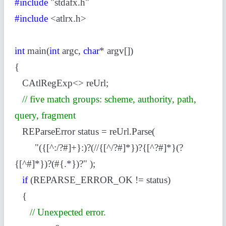
#include
"stdafx.h"
#include
<atlrx.h>
int
main(
int
argc,
char
* argv[])
{
CAtlRegExp<> reUrl;
// five match groups: scheme, authority, path,
query, fragment
REParseError status = reUrl.Parse(
"({[^:/?#]+}:)?(//{[^/?#]*})?{[^?#]*}(?
{[^#]*})?(#{.*})?" );
if
(REPARSE_ERROR_OK != status)
{
// Unexpected error.