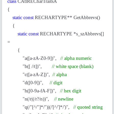
class
CAtlRECharTraitsA
{
static
const
RECHARTYPE** GetAbbrevs()
{
static
const
RECHARTYPE *s_szAbbrevs[]
=
{
"a([a-zA-Z0-9])",
// alpha numeric
"b([ //t])",
// white space (blank)
"c([a-zA-Z])",
// alpha
"d([0-9])",
// digit
"h([0-9a-fA-F])",
// hex digit
"n(/r|(/r?/n))",
// newline
"q(/"[^/"]*/")|(/'[^/']*/')",
// quoted string