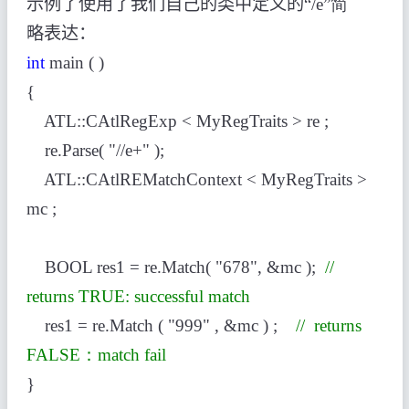
示例了使用了我们自己的类中定义的“
/e”简
略表达：
int
main ( )
{
ATL::CAtlRegExp < MyRegTraits >
re ;
re.Parse( "//e+" );
ATL::CAtlREMatchContext < MyRegTraits >
mc ;
BOOL res1 = re.Match( "678", &mc );
//
returns TRUE: successful match
res1 = re.Match ( "999" , &mc ) ;
//
returns
FALSE：match fail
}