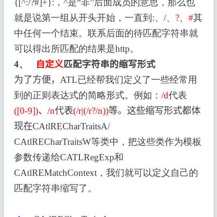
{[^:/?#]+}:，^是“非”后面成员的意思，那么也
就是说第一组从开头开始，一直到
:
、
/
、
?
、
#
其
中任何一个结束。联系后面的待匹配字符串就
可以得出所匹配的结果是http。
4、
自定义
匹配字符串的缩写形式
为了方便，
ATL已经帮我们定义了一些经常用
到的正则表达式的简略形式。例如：
/d
代表
([0-9])
、
/n
代表
(/r|(/r?/n))
等。这些缩写形式都体
现在
CAtlRECharTraitsA/
CAtlRECharTraitsW等类中，把这些类作为模板
参数传递给CATLRegExp和
CAtlREMatchContext，我们就可以定义自己的
匹配字符串缩写了。