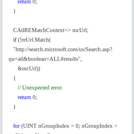
return
0;
}
CAtlREMatchContext<> mcUrl;
if
(!reUrl.Match(
"http://search.microsoft.com/us/Search.asp?
qu=atl&boolean=ALL#results",
&mcUrl))
{
// Unexpected error.
return
0;
}
for
(UINT nGroupIndex = 0; nGroupIndex <