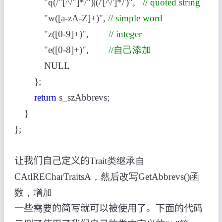
"q(/"[^/"]*/")|(/'[^/']*/')",
// quoted string
"w([a-zA-Z]+)",
// simple word
"z([0-9]+)",
// integer
"e([0-8]+)",
//自己添加
NULL
};
return
s_szAbbrevs;
}
};
让我们自己定义的
Trait类继承自
CAtlRECharTraitsA，然后改写GetAbbrevs()函
数，增加
一些需要的简写就可以被使用了。下面的代码