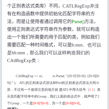
个正则表达式类库）不同，
CATLRegExp并没
有在构造函数中提供初始化匹配字符串的方
法，而是让使用者通过调用它的
Parse()
方法，
使用正则表达式字符串作为参数，就可以构造
出一个我们所需要的用于匹配的类，例如我们
需要匹配一种时间格式，可以是
h:mm、也可以
是hh:mm，那么我们可以这样构造我们的
CAtlRegExp类：
CAtlRegExp <> re;
re.Parse( "{[0-9]?[0-9]}:{[0-9][0-
9]}" );
ATL的正则表达式语法和Perl的正则表达式语法大同小
异，不过有一个值得注意的地方就
是
ATL中用大括号（
{ }
）表
示其匹配字符串中的Group，我们上面的表达式中，就声明了2
个
Group，一个是
[0-9]?[0-9]
，另一个是
[0-9][0-9]
。