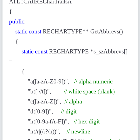
ATL::CAtlRECharTraitsA
{
public
:
static
const
RECHARTYPE** GetAbbrevs()
{
static
const
RECHARTYPE *s_szAbbrevs[]
=
{
"a([a-zA-Z0-9])",
// alpha numeric
"b([ //t])",
// white space (blank)
"c([a-zA-Z])",
// alpha
"d([0-9])",
// digit
"h([0-9a-fA-F])",
// hex digit
"n(/r|(/r?/n))",
// newline