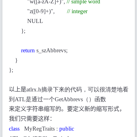
"w([a-zA-Z]+)",
// simple word
"z([0-9]+)",
// integer
NULL
};
return
s_szAbbrevs;
}
};
以上是
atlrx.h摘录下来的代码，可以很清楚地看
到ATL是通过一个GetAbbrevs（）函数
来定义字符串缩写的。要定义新的缩写形式，
我们只需要这样：
class
MyRegTraits :
public