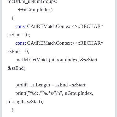
mcUrl.m_uNumGroups;
++nGroupIndex)
{
const
CAtlREMatchContext<>::RECHAR*
szStart = 0;
const
CAtlREMatchContext<>::RECHAR*
szEnd = 0;
mcUrl.GetMatch(nGroupIndex, &szStart,
&szEnd);
ptrdiff_t nLength = szEnd - szStart;
printf("%d: /"%.*s/"/n", nGroupIndex,
nLength, szStart);
}