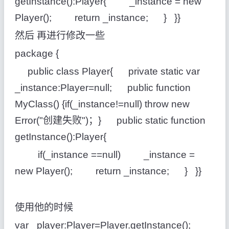
getInstance():Player{ _instance = new
Player(); return _instance; } }}
然后 再进行修改一些
package {
public class Player{ private static var
_instance:Player=null; public function
MyClass() {if(_instance!=null) throw new
Error("创建失败")；} public static function
getInstance():Player{
if(_instance ==null) _instance =
new Player(); return _instance; } }}
使用他的时候
var _player:Player=Player.getInstance();