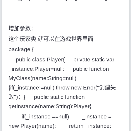
增加参数：
这个玩家类 就可以在游戏世界里面
package {
public class Player{ private static var
_instance:Player=null; public function
MyClass(name:String=null)
{if(_instance!=null) throw new Error("创建失
败")；} public static function
getInstance(name:String):Player{
if(_instance ==null) _instance =
new Player(name); return _instance;