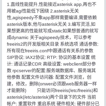
1.直线性能提升,性能接近asterisk app,再也不
用被agi性能低下困绕 2.asterisk无关
性,agispeedy不象app那样需要编译,需要依赖
asterisk版本,他与asterisk无关 3.编写灵活,如
果想更高的性能就写成static如果想普通的就写
成dynamic 关于agispeedy技术，可以参考
freeiris2的开发版相关目录 系统选项 通话参数:
所有现在freeiris.conf中跟通话有关系的参数
SIP协议: IAX2协议: RTP: 协议的基本设置 统
计: 通话记录CDR 高级设置: webclient部分参
数 rpcserver的配置:服务端数据库、服务端其
他参数 配置文件访问器: 配置文件浏览，创
建，修改，删除(onwer必须跟web服务器一样
才能删除) 只能访问freeiris(/etc/freeiris)和
asterisk(/etc/asterisk)两个目录下的文件 当前
帐户: 重置软件 重启系统 硬件相关: 硬件部分已