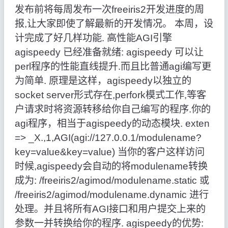
发布前将每周发布一次freeiris2开发进度的周
报,让大家即使了解最新的开发情况。 本周，设
计完成了好几样功能. 高性能AGI引擎
agispeedy 已经准备就绪: agispeedy 可以让
perl程序的性能直线提升.而且比普通agi编写更
为简单. 原理是这样，agispeedy以独立的
socket server形式存在,perfork模式工作,等客
户请求时将资源转移给你自己编写的程序.你的
agi程序，相当于agispeedy的动态模块. exten
=> _X.,1,AGI(agi://127.0.0.1/modulename?
key=value&key=value) 当你的客户这样访问
时候,agispeedy会自动的将modulename转换
成为: /freeiris2/agimod/modulename.static 或
/freeiris2/agimod/modulename.dynamic 进行
处理。并且将所有AGI接口和用户提交上来的
参数一并转换给你的程序. agispeedy的优势: