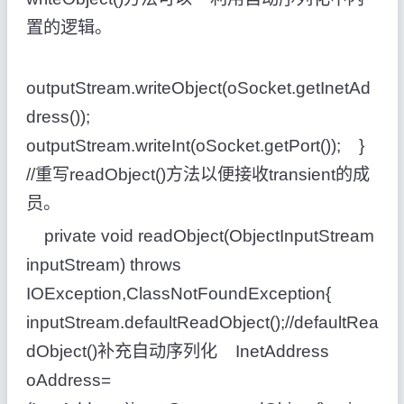
置的逻辑。
outputStream.writeObject(oSocket.getInetAd
dress());
outputStream.writeInt(oSocket.getPort()); }
//重写readObject()方法以便接收transient的成
员。
private void readObject(ObjectInputStream
inputStream) throws
IOException,ClassNotFoundException{
inputStream.defaultReadObject();//defaultRea
dObject()补充自动序列化 InetAddress
oAddress=