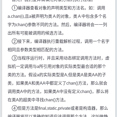
①
编译器查看对象的声明类型和方法名。如：调用
a.chan(i),且a被声明为类Ａ的对象，类Ａ中包含多个名
字为chan()参数不同的方法。然后，编译器将会一一列
出所有可能被调用的候选方法。
②
接下来，编译器执行重载解析过程，调用一个名字
相同且参数类型相匹配的方法。
③
当程序运行时，并且采用动态绑定调用方法时，虚
拟机一定调用与a所引用对象的实际类型最合适的那个
类的方法。假设a的实际类型是A,但是类A是类AA的子
类，如果类A和类AA中都定义了chan()方法，那么就会
调用类A中的方法，如果类A中没有定义chan()，那么将
在类A的超类中寻找chan()方法。
④
但是方法是final,static,private或者是构造器，那么
编译器将可以准确的知道应该调用那个方法。这叫做静