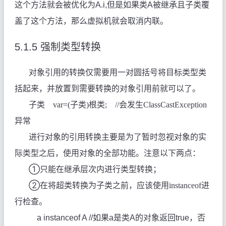
这个方法就会被优化为A.i,但是如果类A被继承且子类覆
盖了这个方法，那么虚拟机就会取消内联。
5.1.5
强制类型转换
对象引用的转换仅需要用一对圆括号将目标类型类
括起来，并放置到需要转换的对象引用前就可以了。
子类
var=(
子类
)
根类
;
//
会发生
ClassCastException
异常
进行对象的引用转换主要是为了暂时忽视对象的实
际类型之后，使用对象的全部功能。注意以下两点：
①
只能在继承层次内进行类型转换；
②
在将超类转换为子类之前，应该使用
instanceof
进
行检查。
a instanceof A //
如果a是类A的对象返回true，否