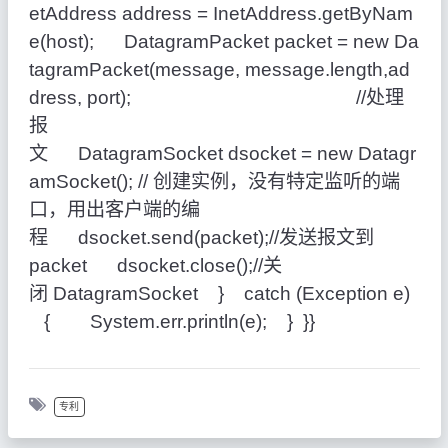
etAddress address = InetAddress.getByNam
e(host); DatagramPacket packet =
new
Da
tagramPacket(message, message.length,ad
dress, port);
//处理
报
文
DatagramSocket dsocket =
new
Datagr
amSocket();
// 创建实例，没有特定监听的端
口，用出客户端的编
程
dsocket.send(packet);
//发送报文到
packet
dsocket.close();
//关
闭 DatagramSocket
}
catch
(Exception e)
{ System.err.println(e); } }}
专利