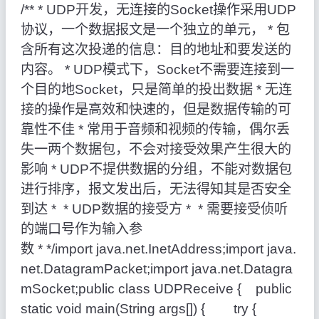
/**
* UDP开发，无连接的Socket操作采用UDP
协议，一个数据报文是一个独立的单元，
* 包
含所有这次投递的信息：目的地址和要发送的
内容。
* UDP模式下，Socket不需要连接到一
个目的地Socket，只是简单的投出数据
* 无连
接的操作是高效和快速的，但是数据传输的可
靠性不佳
* 常用于音频和视频的传输，偶尔丢
失一两个数据包，不会对接受效果产生很大的
影响
* UDP不提供数据的分组，不能对数据包
进行排序，报文发出后，无法得知其是否安全
到达
*
* UDP数据的接受方
*
* 需要接受侦听
的端口号作为输入参
数
* */
import
java.net.InetAddress;
import
java.
net.DatagramPacket;
import
java.net.Datagra
mSocket;
public
class
UDPReceive {
public
static
void
main(String args[]) {
try
{