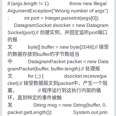
if
(args.length !=
1
)
throw
new
Illegal
ArgumentException(
"Wrong number of args"
)
;
int
port = Integer.parseInt(args[
0
]);
DatagramSocket dsocket =
new
Datagram
Socket(port);
// 创建实例，并固定监听port端口
的报
文
byte
[] buffer =
new
byte
[
2048
];
// 接受
的数据存放到buffer的字节数组当
中
DatagramPacket packet =
new
Data
gramPacket(buffer, buffer.length);
// 处理报
文
for
(;;) { dsocket.receive(pa
cket);
// 接受数据报文到packet中，产生一个阻
塞，
// 程序运行到这执行内部的循
环，直到特定的事件被触
发
String msg =
new
String(buffer,
0
,
packet.getLength()); System.out.prin