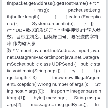
tln(packet.getAddress().getHostName() +
": "
+ msg); packet.setLeng
th(buffer.length); } }
catch
(Exceptio
n e) { System.err.println(e); } }}
/**
* UDP数据的发送方
*
* 需要接受3个输入参
数，目标主机名、目标端口号、要发送的字符
串 作为输入参
数
* */
import
java.net.InetAddress;
import
java.
net.DatagramPacket;
import
java.net.Datagra
mSocket;
public
class
UDPSend {
public
sta
tic
void
main(String args[]) {
try
{
if
(a
rgs.length <
3
)
throw
new
IllegalArgum
entException(
"Wrong number of args"
); Str
ing host = args[
0
];
int
port = Integer.parseIn
t(args[
1
]);
byte
[] message; String msg =
args[
2
]; message = msg.getBytes(); In