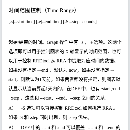
时间范围控制（
Time Range
）
[-s|--start time] [-e|--end time] [-S|--step seconds]
起始
/
结束的时间。
Graph
操作中有
–s
，
-e
选项。这两个
选项即可以用于控制图表的
X
轴显示的时间范围，也可
以用于控制
RRDtool
从
RRA
中提取对应时间的数据。
如果没有指定
–-end
，默认为
now
；如果没有指定
–-
start
，则默认为
1
天前。如果两者都没有指定，则图表默
认显示从当前算起
1
天内的。在
DEF
中，也有
:start ,:end
, :step
，这些和
–-start
、
--end
、
--step
之间的关系：
A
）
-S
选项可以直接控制
RRDtool
如何挑选
RRA
。
如果
-S
和
:step
同时出现，则
:step
优先。
B
）
DEF
中的
:start
和
:end
可以覆盖
–-start
和
–-end
的