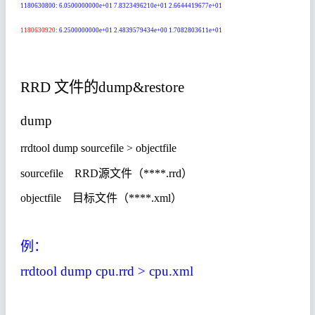
1180630800: 6.0500000000e+01 7.8323496210e+01 2.6644419677e+01
1180630920
: 6.2500000000e+01 2.4839579434e+00 1.7082803611e+01
RRD
文件的
dump&restore
dump
rrdtool dump sourcefile > objectfile
sourcefile
RRD
源文件（
****.rrd
）
objectfile
目标文件（
****.xml
）
例：
rrdtool dump cpu.rrd > cpu.xml