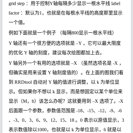
grid step
：
用于控制
Y
轴每隔多少显示一根水平线
label
factor
：
默认为
1
，也就是在每根水平线的高度那里显示
一个值。
例如下面就是一个例子 （每隔
800
显示一根水平线）
Y
轴还有一个很方便的选项就是
–Y
，它可以最大限度
的优化
Y
轴的刻度，建议每次绘图都加上去
。
Y
轴另外一个有用的选项就是
–X
（虽然选项名是
-X
，
但确实是用来设置
Y
轴刻度值的）。在上面的图我们看
到
RRDtool
自动对
Y
轴的值进行调整，以
k
为单位显
示。但如果你不想以
k
显示，而是想固定以某个单位来
显示（
M
，
b
）该怎么办呢？这就要用到
–X
选项了。
-X
后面跟一个参数，参数值范围是
-18
、
-15
、
-12
、
-9
、
-6
、
-3
、
0
、
3
、
6
、
9
、
12
、
15
、
18
。
0
表示以原值显示，
3
表示数值除以
1000
，也就是以
k
为单位显示，
6
就是以