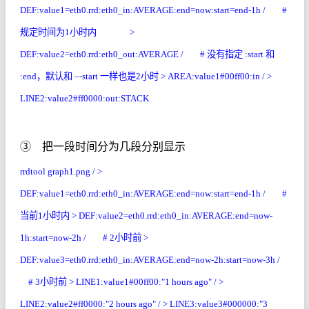
DEF:value1=eth0.rrd:eth0_in:AVERAGE:end=now:start=end-1h / #
规定时间为
1
小时内
>
DEF:value2=eth0.rrd:eth0_out:AVERAGE / #
没有指定
:start
和
:end
，默认和
–-start
一样也是
2
小时
> AREA:value1#00ff00:in / >
LINE2:value2#ff0000:out:STACK
③ 把一段时间分为几段分别显示
rrdtool graph1.png / >
DEF:value1=eth0.rrd:eth0_in:AVERAGE:end=now:start=end-1h / #
当前
1
小时内
> DEF:value2=eth0.rrd:eth0_in:AVERAGE:end=now-
1h:start=now-2h / # 2
小时前
>
DEF:value3=eth0.rrd:eth0_in:AVERAGE:end=now-2h:start=now-3h /
# 3
小时前
> LINE1:value1#00ff00:"1 hours ago" / >
LINE2:value2#ff0000:"2 hours ago" / > LINE3:value3#000000:"3