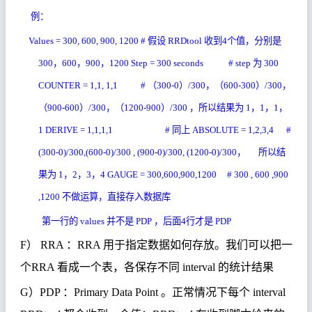
例：
Values = 300, 600, 900, 1200 #
假
设
RRDtool
收到
4
个
值
，分
别
是
300
，
600
，
900
，
1200 Step = 300 seconds
# step
为
300
COUNTER = 1,1, 1,1
#
（
300-0
）
/300
，（
600-300
）
/300
，
（
900-600
）
/300
，（
1200-900
）
/300
，所以
结
果
为
1
，
1
，
1
，
1 DERIVE = 1,1,1,1 #
同上
ABSOLUTE = 1,2,3,4
#
(300-0)/300,(600-0)/300 , (900-0)/300, (1200-0)/300
，
所以
结
果
为
1
，
2
，
3
，
4 GAUGE = 300,600,900,1200 # 300 , 600 ,900
,1200
不做运算，直接存入数据
库
第一行的
values
并不是
PDP
，后面
4
行才是
PDP
F
）
RRA
：
RRA
用于指定数据如何存放。我们可以把一
个
RRA
看成一个表，各保存不同
interval
的统计结果
G
）
PDP
：
Primary Data Point
。正常情况下
每
个
interval