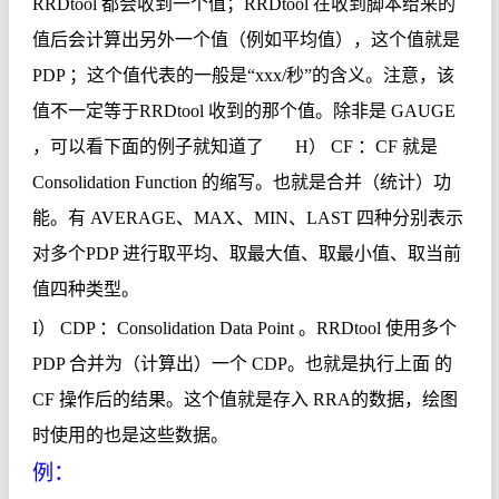
RRDtool
都会收到一个
值
；
RRDtool
在收到脚本
给
来的
值
后
会
计
算出另外
一个
值
（例如平均
值
），
这
个
值
就是
PDP
；
这
个
值
代表的一般是
“xxx/
秒
”
的含
义
。注意，
该
值
不一定等于
RRDtool
收到的那个
值
。除非是
GAUGE
，可以看下面的例子就知道了
H
）
CF
：
CF
就是
Consolidation Function
的
缩
写。也就是合并（
统计
）功
能。有
AVERAGE
、
MAX
、
MIN
、
LAST
四
种
分
别
表示
对
多个
PDP
进
行取平均、取最大
值
、取最小
值
、取当前
值
四
种类
型。
I
）
CDP
：
Consolidation Data Point
。
RRDtool
使用多个
PDP
合并为（计算出）一个
CDP
。也就是执行上面 的
CF
操作后的结果。这个值就是存入
RRA
的数据，绘图
时使用的也是这些数据。
例：