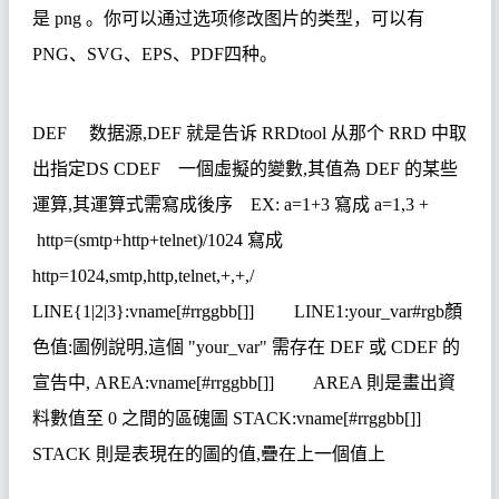
是
png
。你可以通过选项修改图片的类型，可以有
PNG
、
SVG
、
EPS
、
PDF
四种。
DEF
数据源
,DEF
就是告诉
RRDtool
从那个
RRD
中取
出指定
DS CDEF
一個虛擬的變數
,
其值為
DEF
的某些
運算
,
其運算式需寫成後序
EX: a=1+3
寫成
a=1,3 +
http=(smtp+http+telnet)/1024
寫成
http=1024,smtp,http,telnet,+,+,/
LINE{1|2|3}:vname[#rrggbb[]] LINE1:your_var#rgb
顏
色值
:
圖例說明
,
這個
"your_var"
需存在
DEF
或
CDEF
的
宣告中
, AREA:vname[#rrggbb[]] AREA
則是畫出資
料數值至
0
之間的區磈圖
STACK:vname[#rrggbb[]]
STACK
則是表現在的圖的值
,
疊在上一個值上