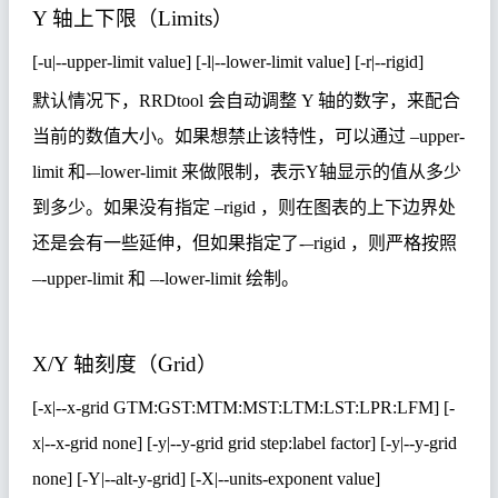
Y
轴上下限（
Limits
）
[-u|--upper-limit value] [-l|--lower-limit value] [-r|--rigid]
默认情况下，
RRDtool
会自动调整
Y
轴的数字，来配合
当前的数值大小。如果想禁止该特性，可以通过
–upper-
limit
和
-–lower-limit
来做限制，表示
Y
轴显示的值从多少
到多少。如果没有指定
–rigid
，则在图表的上下边界处
还是会有一些延伸，但如果指定了
-–rigid
，则严格按照
–-upper-limit
和
–-lower-limit
绘制。
X/Y
轴刻度（
Grid
）
[-x|--x-grid GTM:GST:MTM:MST:LTM:LST:LPR:LFM] [-
x|--x-grid none] [-y|--y-grid grid step:label factor] [-y|--y-grid
none] [-Y|--alt-y-grid] [-X|--units-exponent value]