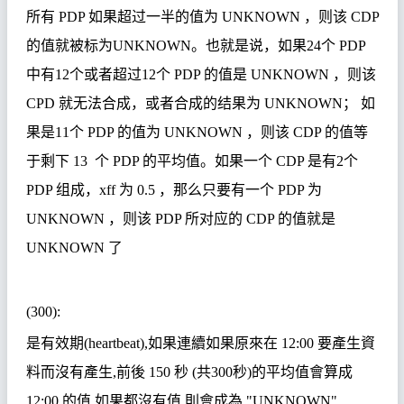
所有
PDP
如果超过一半的值为
UNKNOWN
，则该
CDP
的值就被标为
UNKNOWN
。也就是说，如果
24
个
PDP
中有
12
个或者超过
12
个
PDP
的值是
UNKNOWN
，则该
CPD
就无法合成，或者合成的结果为
UNKNOWN
；
如
果是
11
个
PDP
的值为
UNKNOWN
，则该
CDP
的值等
于剩下
13
个
PDP
的平均值。如果一个
CDP
是有
2
个
PDP
组成，
xff
为
0.5
，那么只要有一个
PDP
为
UNKNOWN
，则该
PDP
所对应的
CDP
的值就是
UNKNOWN
了
(300):
是有效期
(heartbeat),
如果連續如果原來在
12:00
要產生資
料而沒有產生
,
前後
150
秒
(
共
300
秒
)
的平均值會算成
12:00
的值
,
如果都沒有值
,
則會成為
"UNKNOWN"