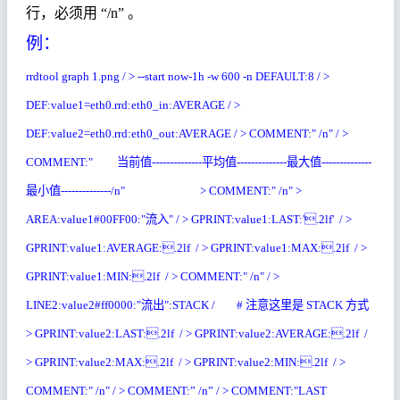
行，必须用
“/n”
。
例：
rrdtool graph 1.png / > --start now-1h -w 600 -n DEFAULT:8 / >
DEF:value1=eth0.rrd:eth0_in:AVERAGE / >
DEF:value2=eth0.rrd:eth0_out:AVERAGE / > COMMENT:" /n" / >
COMMENT:"
当前值
--------------
平均值
--------------
最大值
--------------
最小值
--------------/n" > COMMENT:" /n" >
AREA:value1#00FF00:"
流入
" / > GPRINT:value1:LAST:'.2lf' / >
GPRINT:value1:AVERAGE:.2lf / > GPRINT:value1:MAX:.2lf / >
GPRINT:value1:MIN:.2lf / > COMMENT:" /n" / >
LINE2:value2#ff0000:"
流出
":STACK / #
注意这里是
STACK
方式
> GPRINT:value2:LAST:.2lf / > GPRINT:value2:AVERAGE:.2lf /
> GPRINT:value2:MAX:.2lf / > GPRINT:value2:MIN:.2lf / >
COMMENT:" /n" / > COMMENT:” /n” / > COMMENT:"LAST