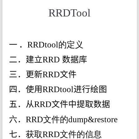
RRD
Tool
一
．
RRDtool
的定
义
二．
建立
RRD
数据库
三．
更新
RRD
文件
四．
使用
RRDtool
进行绘图
五．
从
RRD
文件中提取数据
六．
RRD
文件的dump&restore
七．
获取RRD
文
件
的信息