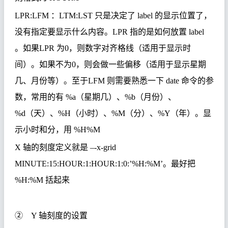
LPR:LFM
：
LTM:LST
只是决定了
label
的显示位置了，
没有指定要显示什么内容。
LPR
指的是如何放置
label
。如果
LPR
为
0
，则数字对齐格线（适用于显示时
间）。如果不为
0
，则会做一些偏移（适用于显示星期
几、月份等）。至于
LFM
则需要熟悉一下
date
命令的参
数，常用的有
%a
（星期几）、
%b
（月份）、
%d
（天）、
%H
（小时）、
%M
（分）、
%Y
（年）。显
示小时和分，用
%H%M
X
轴的刻度定义就是
–-x-grid
MINUTE:15:HOUR:1:HOUR:1:0:’%H:%M’
。最好把
%H:%M
括起来
②
Y
轴刻度的设置