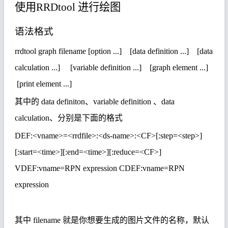
使用
RRDtool
进行绘图
语法格式
rrdtool graph filename [option ...] [data definition ...] [data
calculation ...] [variable definition ...] [graph element ...]
[print element ...]
其中的
data definiton
、
variable definition
、
data
calculation
、分别是下面的格式
DEF:<vname>=<rrdfile>:<ds-name>:<CF>[:step=<step>]
[:start=<time>][:end=<time>][:reduce=<CF>]
VDEF:vname=RPN expression CDEF:vname=RPN
expression
其中
filename
就是你想要生成的图片文件的名称，默认