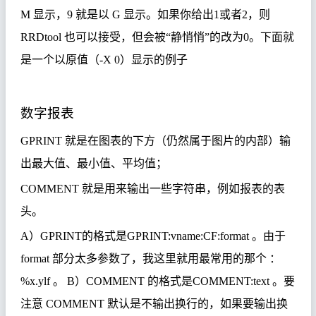
M
显示，
9
就是以
G
显示。如果你给出
1
或者
2
，则
RRDtool
也可以接受，但会被
“
静悄悄
”
的改为
0
。下面就
是一个以原值（
-X 0
）显示的例子
数字报表
GPRINT
就是在图表的下方（仍然属于图片的内部）输
出最大值、最小值、平均值；
COMMENT
就是用来输出一些字符串，例如报表的表
头。
A
）
GPRINT
的格式是
GPRINT:vname:CF:format
。由于
format
部分太多参数了，我这里就用最常用的那个 ：
%x.ylf
。
B
）
COMMENT
的格式是
COMMENT:text
。要
注意
COMMENT
默认是不输出换行的，如果要输出换