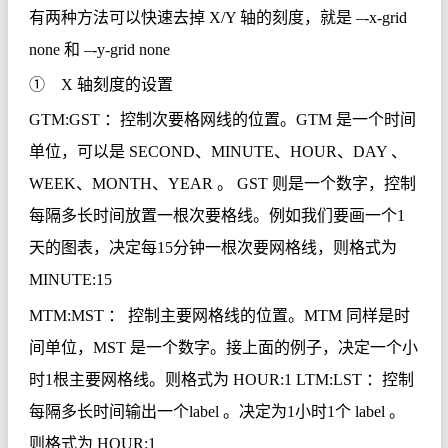
有两种方法可以快速去掉
X/Y
轴的刻度，就是
–-x-grid
none
和
–-y-grid none
①
X
轴刻度的设置
GTM:GST
：控制次要格网线的位置。
GTM
是一个时间
单位，可以是
SECOND
、
MINUTE
、
HOUR
、
DAY
、
WEEK
、
MONTH
、
YEAR
。
GST
则是一个数字，控制
每隔多长时间放置一根次要格线。例如我们要画一个
1
天的图表，决定每
15
分钟一根次要网格线，则格式为
MINUTE:15
MTM:MST
： 控制主要网格线的位置。
MTM
同样是时
间单位，
MST
是一个数字。接上面的例子，决定一个小
时
1
根主要网格线。则格式为
HOUR:1 LTM:LST
：控制
每隔多长时间输出一个
label
。决定为
1
小时
1
个
label
。
则格式为
HOUR:1