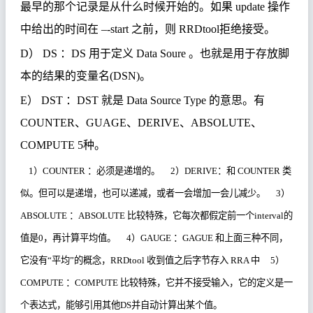
最早的那个
记录
是从什
么时
候
开
始的。如果
update
操作
中
给
出的
时间
在
–-start
之前，
则
RRDtool
拒
绝
接受。
D
）
DS
：
DS
用于定
义
Data Soure
。也就是用于存放脚
本的
结
果的
变
量名
(DSN)
。
E
）
DST
：
DST
就是
Data Source Type
的意思。有
COUNTER
、
GUAGE
、
DERIVE
、
ABSOLUTE
、
COMPUTE 5
种
。
1
）
COUNTER
：必须是递增的
。
2
）
DERIVE
：和
COUNTER
类
似。但可以是递增，也可以递减，或者一会增加一会儿减少。
3
）
ABSOLUTE
：
ABSOLUTE
比较特殊，它每次都假定前一个
interval
的
值是
0
，再计算平均值。
4
）
GAUGE
：
GAGUE
和上面三种不同，
它没有
“
平均
”
的概念，
RRDtool
收到值之后字节存入
RRA
中
5
）
COMPUTE
：
COMPUTE
比较特殊，它并不接受输入，它的定义是一
个表达式，能够引用其他
DS
并自动计算出某个值。