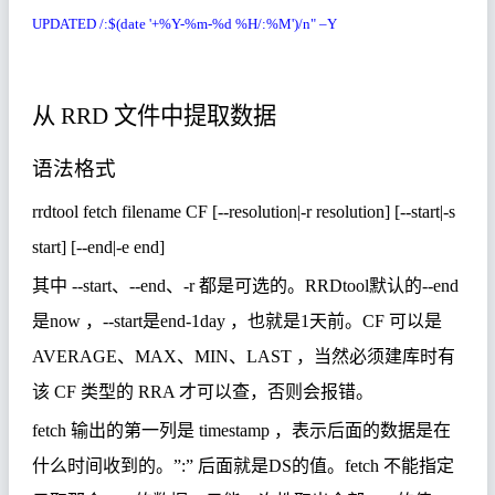
UPDATED /:$(date '+%Y-%m-%d %H/:%M')/n" –Y
从
RRD
文件中提取数据
语法格式
rrdtool fetch filename CF [--resolution|-r resolution] [--start|-s
start] [--end|-e end]
其中
--start
、
--end
、
-r
都是可选的。
RRDtool
默认的
--end
是
now
，
--start
是
end-1day
，
也就是
1
天前。
CF
可以是
AVERAGE
、
MAX
、
MIN
、
LAST
，当然必须建库时有
该
CF
类型的
RRA
才可以查，否则会报错。
fetch
输出的第一列是
timestamp
，表示后面的数据是在
什么时间收到的。
”:”
后面就是
DS
的值。
fetch
不能指定