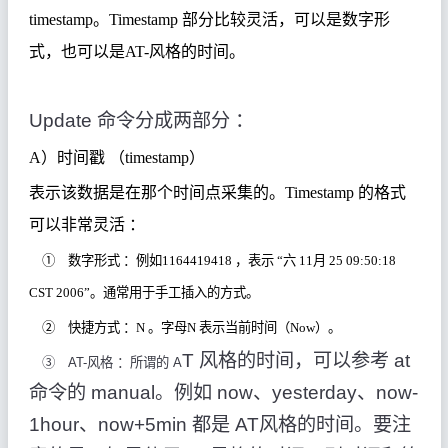
timestamp
。
Timestamp
部分比较灵活，可以是数字形
式，也可以是
AT-
风格的时间。
Update
命令分成两部分
：
A
）时间戳 （
timestamp
）
表示该数据是在那个时间点采集的。
Timestamp
的格式
可以非常灵活 ：
①
数字形式
：例如
1164419418
，表示 “六
11
月
25 09:50:18
CST 2006
”。通常用于手工插入的方式。
②
快捷方式
：
N
。
字母
N
表示当前时间（
Now
）。
T
风格的时间，可以参考
at
③
AT-
风格
：
所谓
的
A
命令的
manual
。例如
now
、
yesterday
、
now-
1hour
、
now+5min
都是
AT
风格的时间。
要注