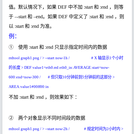
值。默认情况下，如果
DEF
中不加
:start
和
:end
，则等
于
–-start
和
–end
。如果
DEF
中定义了
:start
和
:end
，则
以
:start
和
:end
为准。
例：
① 使用
:start
和
:end
只显示指定时间内的数据
rrdtool graph1.png / > --start now-1h / # X
轴显示
1
个小时
的长度
> DEF:value1=eth0.rrd:eth0_in:AVERAGE:start=now-
600:end=now-300 / #
但只取
10
分钟前到
5
分钟前的这部分
>
AREA:value1#00ff00:in
不加
:start
和
:end
，则效果如下 ：
② 两个对象显示不同时间段的数据
rrdtool graph1.png / > --start now-2h / #
规定时间为
2
小时内
>