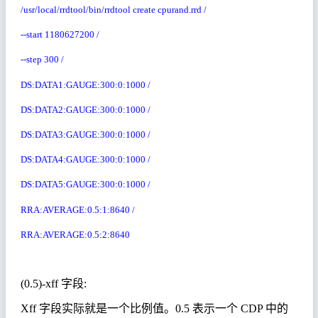
/usr/local/rrdtool/bin/rrdtool create cpurand.rrd /
--start 1180627200 /
--step 300 /
DS:DATA1:GAUGE:300:0:1000 /
DS:DATA2:GAUGE:300:0:1000 /
DS:DATA3:GAUGE:300:0:1000 /
DS:DATA4:GAUGE:300:0:1000 /
DS:DATA5:GAUGE:300:0:1000 /
RRA:AVERAGE:0.5:1:8640 /
RRA:AVERAGE:0.5:2:8640
(0.5)-xff
字段
:
Xff
字段实际就是一个比例值。
0.5
表示一个
CDP
中的