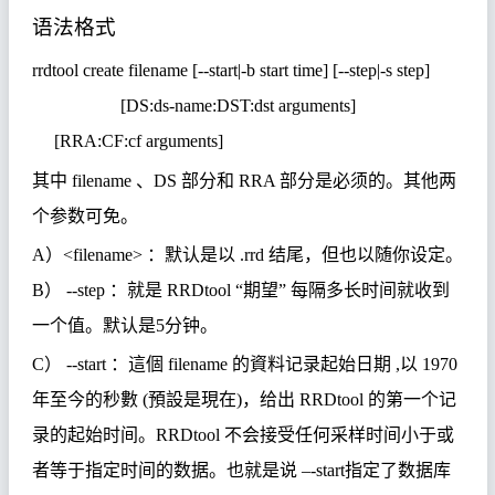
语法格式
rrdtool create filename [--start|-b start time] [--step|-s step]
[DS:ds-name:DST:dst arguments
]
[RRA:CF:cf arguments]
其中
filename
、
DS
部分和
RRA
部分是必
须
的。其他
两
个参数可免。
A
）
<filename>
：默
认
是以
.rrd
结
尾，但也以随你
设
定。
B
）
--step
：就是
RRDtool “
期望
”
每
隔多
长时间
就收到
一个
值
。
默
认
是
5
分
钟
。
C
）
--start
：
這個
filename
的資料记录起始日期
,
以
1970
年至今的秒數
(
預設是現在
)
，
给
出
RRDtool
的第一个
记
录
的起始
时间
。
RRDtool
不会接受任何采
样时间
小于或
者等于指定
时间
的数据。也就是
说
–-start
指定了数据
库