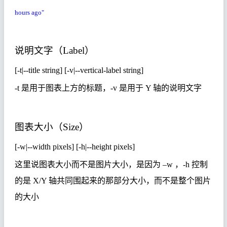
hours ago"
说明文字（
Label
）
[-t|--title string] [-v|--vertical-label string]
-t
是用于图表上方的标题，
-v
是用于
Y
轴的说明文字
图表大小（
Size
）
[-w|--width pixels] [-h|--height pixels]
这
里
说图
表大小而不是
图
片大小，是因
为
–w
，
-h
控制
的是
X/Y
轴
共同
围
起来的那部分大小，而不是整
个
图
片
的大
小