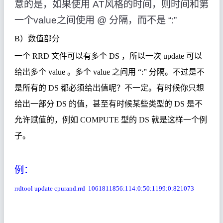
意的是，如果使用
AT
风格的时间，则时间和第
一个
value
之间使用
@
分隔，而不是
“:”
B
）数值部分
一个
RRD
文件可以有多个
DS
，所以一次
update
可以
给出多个
value
。多个
value
之间用
“:”
分隔。不过是不
是所有的
DS
都必须给出值呢？不一定。有时候你只想
给出一部分
DS
的值，甚至有时候某些类型的
DS
是不
允许赋值的，例如
COMPUTE
型的
DS
就是这样一个例
子。
例：
rrdtool update cpurand.rrd 1061811856:114:0:50:1199:0:821073