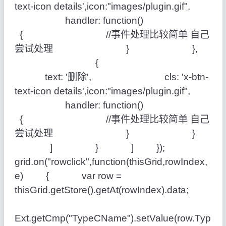
text-icon details',icon:"images/plugin.gif",
handler: function()
{ //事件处理比较简单 自己
尝试处理 } },
{
text: '删除', cls: 'x-btn-
text-icon details',icon:"images/plugin.gif",
handler: function()
{ //事件处理比较简单 自己
尝试处理 } }
] } ] });
grid.on("rowclick",function(thisGrid,rowIndex,
e) { var row =
thisGrid.getStore().getAt(rowIndex).data;
Ext.getCmp("TypeCName").setValue(row.Typ