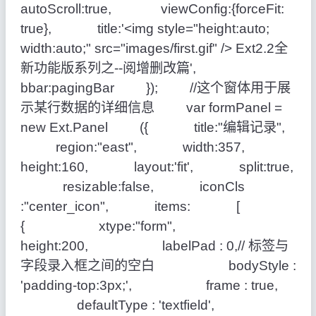
autoScroll:true, viewConfig:{forceFit:
true}, title:'<img style="height:auto;
width:auto;" src="images/first.gif" /> Ext2.2全
新功能版系列之--阅增删改篇',
bbar:pagingBar }); //这个窗体用于展
示某行数据的详细信息 var formPanel =
new Ext.Panel ({ title:"编辑记录",
region:"east", width:357,
height:160, layout:'fit', split:true,
resizable:false, iconCls
:"center_icon", items: [
{ xtype:"form",
height:200, labelPad : 0,// 标签与
字段录入框之间的空白 bodyStyle :
'padding-top:3px;', frame : true,
defaultType : 'textfield',