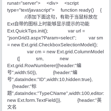
runat="server"> <div> <script
type="text/javascript"> function ready() {
//添加下面这句，有助于当鼠标放在
Ext自带的图标上时能够显示提示的功能
Ext.QuickTips.init(); var url =
"jsonGrid3.aspx?Param=select"; var sm
= new Ext.grid.CheckboxSelectionModel();
var cm = new Ext.grid.ColumnModel
([ sm, new
Ext.grid.RowNumberer({header:"编
号",width:50}), {header:"编
号",dataIndex:"ID",width:10,hidden:true},
{header:"标
题",dataIndex:"TypeCName",width:100,editor:
new Ext.form.TextField()}, {header:"英
文名