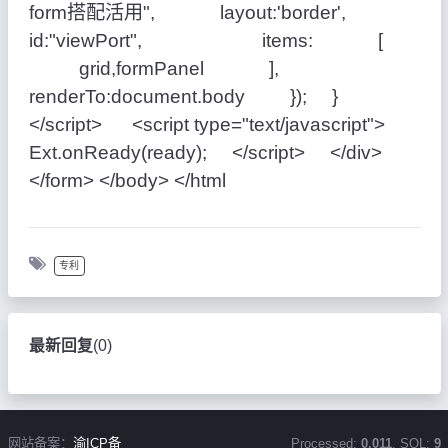
form搭配活用", layout:'border',
id:"viewPort", items: [
grid,formPanel ],
renderTo:document.body }); }
</script> <script type="text/javascript">
Ext.onReady(ready); </script> </div>
</form> </body> </html
专利
最新回复
(
0
)
网站备案：
渝ICP备
Processed:
0.011
, SQL:
9