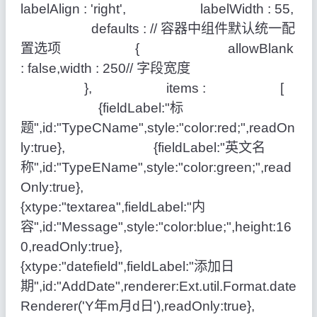
labelAlign : 'right', labelWidth : 55,
defaults : // 容器中组件默认统一配
置选项 { allowBlank
: false,width : 250// 字段宽度
}, items : [
{fieldLabel:"标
题",id:"TypeCName",style:"color:red;",readOn
ly:true}, {fieldLabel:"英文名
称",id:"TypeEName",style:"color:green;",read
Only:true},
{xtype:"textarea",fieldLabel:"内
容",id:"Message",style:"color:blue;",height:16
0,readOnly:true},
{xtype:"datefield",fieldLabel:"添加日
期",id:"AddDate",renderer:Ext.util.Format.date
Renderer('Y年m月d日'),readOnly:true},