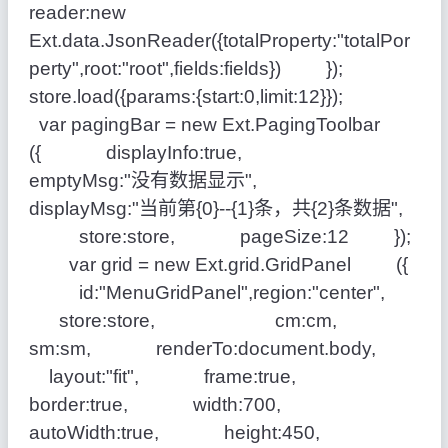
reader:new
Ext.data.JsonReader({totalProperty:"totalPor
perty",root:"root",fields:fields}) });
store.load({params:{start:0,limit:12}});
var pagingBar = new Ext.PagingToolbar
({ displayInfo:true,
emptyMsg:"没有数据显示",
displayMsg:"当前第{0}--{1}条，共{2}条数据",
store:store, pageSize:12 });
var grid = new Ext.grid.GridPanel ({
id:"MenuGridPanel",region:"center",
store:store, cm:cm,
sm:sm, renderTo:document.body,
layout:"fit", frame:true,
border:true, width:700,
autoWidth:true, height:450,