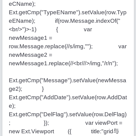
eCName);
Ext.getCmp("TypeEName").setValue(row.Typ
eEName); if(row.Message.indexOf("
<br/>")>-1) { var
newMessage1 =
row.Message.replace(//s/img,""); var
newMessage2 =
newMessage1.replace(//<br///>/img,"/r/n");
Ext.getCmp("Message").setValue(newMessa
ge2); }
Ext.getCmp("AddDate").setValue(row.AddDat
e);
Ext.getCmp("DelFlag").setValue(row.DelFlag)
; }); var viewPort =
new Ext.Viewport ({ title:"grid与