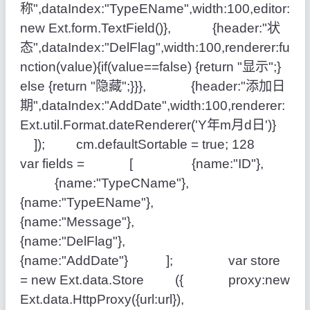
称",dataIndex:"TypeEName",width:100,editor:
new Ext.form.TextField()}, {header:"状
态",dataIndex:"DelFlag",width:100,renderer:fu
nction(value){if(value==false) {return "显示";}
else {return "隐藏";}}}, {header:"添加日
期",dataIndex:"AddDate",width:100,renderer:
Ext.util.Format.dateRenderer('Y年m月d日')}
]); cm.defaultSortable = true; 128
var fields = [ {name:"ID"},
{name:"TypeCName"},
{name:"TypeEName"},
{name:"Message"},
{name:"DelFlag"},
{name:"AddDate"} ]; var store
= new Ext.data.Store ({ proxy:new
Ext.data.HttpProxy({url:url}),