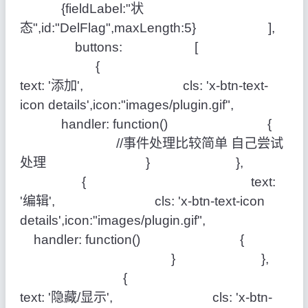
{fieldLabel:"状
态",id:"DelFlag",maxLength:5} ],
buttons: [
{
text: '添加', cls: 'x-btn-text-
icon details',icon:"images/plugin.gif",
handler: function() {
//事件处理比较简单 自己尝试
处理 } },
{ text:
'编辑', cls: 'x-btn-text-icon
details',icon:"images/plugin.gif",
handler: function() {
} },
{
text: '隐藏/显示', cls: 'x-btn-