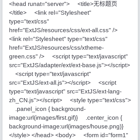
<head runat="server"> <title>无标题页
</title> <link rel="Stylesheet"
type="text/css"
href="ExtJS/resources/css/ext-all.css" />
<link rel="Stylesheet" type="text/css"
href="ExtJS/resources/css/xtheme-
green.css" /> <script type="text/javascript"
src="ExtJS/adapter/ext/ext-base.js"></script>
<script type="text/javascript"
src="ExtJS/ext-all.js"></script> <script
type="text/javascript" src="ExtJS/ext-lang-
zh_CN.js"></script> <style type="text/css">
.panel_icon { background-
image:url(images/first.gif)} .center_icon {
background-image:url(images/house.png)}
</style> </head> <body> <form id="form1"