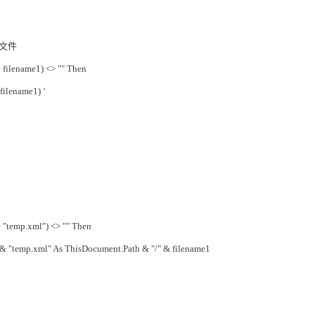
文件
+ filename1) <> "" Then
filename1) ‘
+ "temp.xml") <> "" Then
& "temp.xml" As ThisDocument.Path & "/" & filename1