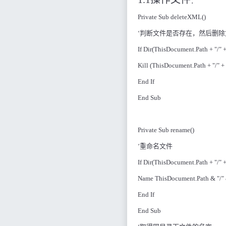
：
Private Sub deleteXML()
‘
判断文件是否存在，然后删除
If Dir(ThisDocument.Path + "/" 
Kill (ThisDocument.Path + "/" + 
End If
End Sub
Private Sub rename()
‘
重命名文件
If Dir(ThisDocument.Path + "/" 
Name ThisDocument.Path & "/" 
End If
End Sub