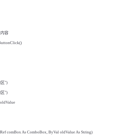
的内容
uttonClick()
地区
")
地区
")
oldValue
yRef comBox As ComboBox, ByVal oldValue As String)