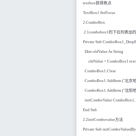
textbox
获得焦点
TextBox1.SetFocus
2.ComboBox
2.1combobox1
的下拉列表加
Private Sub ComboBox1_DropB
Dim oldValue As String
oldValue = ComboBox1.text
ComboBox1.Clear
ComboBox1.AddItem ("
北京
ComboBox1.AddItem ("
沈阳
initComboValue ComboBox1, 
End Sub
2.2initCombovalue
方法
Private Sub initComboValue(B