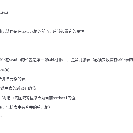
.text
能无法停留在
textbox
框的前面，应该设置它的属性
able
在
word
中的位置是第一张
table,
则
n=1
，是第几张表（必须去数没有
table
表的
les(n)
合并单元格的表）
'
选中表的
2
行
2
列的值
'
将选中的区域的值修改为当前
textbox1
的值，
表，包括表中有合并的单元格）
xt