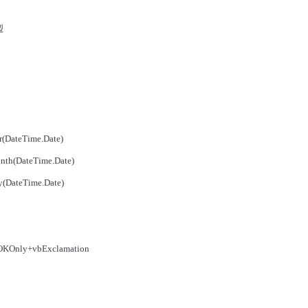
型
r(DateTime.Date)
nth(DateTime.Date)
y(DateTime.Date)
OKOnly+vbExclamation