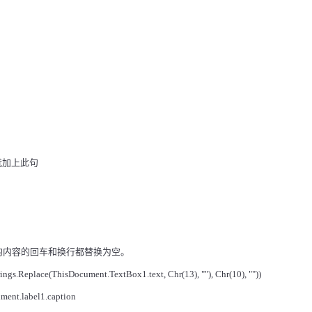
就加上此句
的内容的回车和换行都替换为空。
rings.Replace(ThisDocument.TextBox1.text, Chr(13), ""), Chr(10), ""))
ment.label1.caption