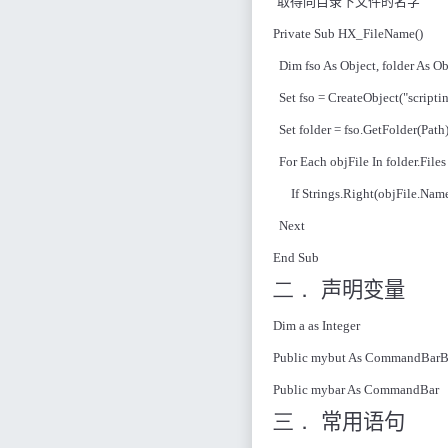
‘
取得同目录下文件的名字
Private Sub HX_FileName()
Dim fso As Object, folder As Obj
Set fso = CreateObject("scripti
Set folder = fso.GetFolder(Path
For Each objFile In folder.Files
If Strings.Right(objFile.Na
Next
End Sub
二．
声明变量
Dim a as Integer
Public mybut As CommandBarB
Public mybar As CommandBar
三．
常用语句