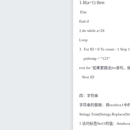
1.If(a=1) then
Else
End if
2.do while a<26
Loop
3.
For ID = 0 To count - 1 Step 1
pidtemp = “123”
exit for ‘
如果要跳出
for
语句，
Next ID
四：字符串
字符串的替换：将
textbox1
中
Strings.Trim(Strings.Replace(St
1.
访问标签
lbel1
的值：
thisdocu