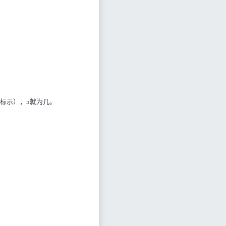
标示），
n
就为几。