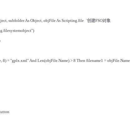
ect, subfolder As Object, objFile As Scripting.file
'
创建
FSO
对象
ng.filesystemobject")
)
me, 8) = "gplx.xml" And Len(objFile.Name) > 8 Then filename1 = objFile.Name
utton