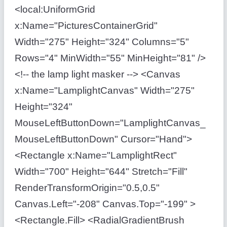
<local:UniformGrid
x:Name="PicturesContainerGrid"
Width="275" Height="324" Columns="5"
Rows="4" MinWidth="55" MinHeight="81" />
<!-- the lamp light masker --> <Canvas
x:Name="LamplightCanvas" Width="275"
Height="324"
MouseLeftButtonDown="LamplightCanvas_
MouseLeftButtonDown" Cursor="Hand">
<Rectangle x:Name="LamplightRect"
Width="700" Height="644" Stretch="Fill"
RenderTransformOrigin="0.5,0.5"
Canvas.Left="-208" Canvas.Top="-199" >
<Rectangle.Fill> <RadialGradientBrush