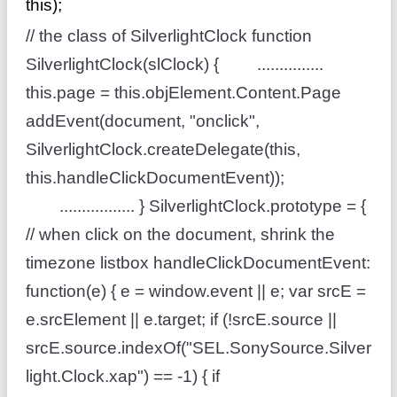
this);
// the class of SilverlightClock function
SilverlightClock(slClock) { ...............
this.page = this.objElement.Content.Page
addEvent(document, "onclick",
SilverlightClock.createDelegate(this,
this.handleClickDocumentEvent));
................. } SilverlightClock.prototype = {
// when click on the document, shrink the
timezone listbox handleClickDocumentEvent:
function(e) { e = window.event || e; var srcE =
e.srcElement || e.target; if (!srcE.source ||
srcE.source.indexOf("SEL.SonySource.Silver
light.Clock.xap") == -1) { if