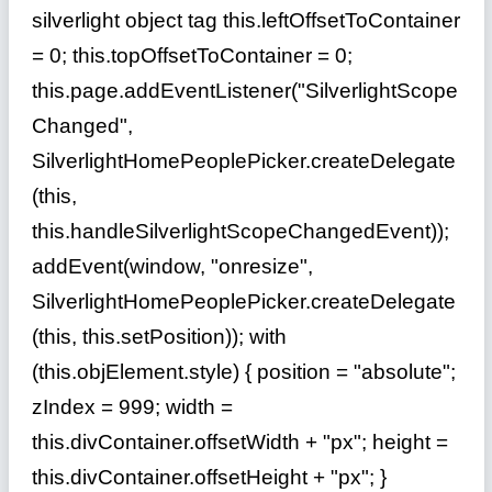
silverlight object tag this.leftOffsetToContainer
= 0; this.topOffsetToContainer = 0;
this.page.addEventListener("SilverlightScope
Changed",
SilverlightHomePeoplePicker.createDelegate
(this,
this.handleSilverlightScopeChangedEvent));
addEvent(window, "onresize",
SilverlightHomePeoplePicker.createDelegate
(this, this.setPosition)); with
(this.objElement.style) { position = "absolute";
zIndex = 999; width =
this.divContainer.offsetWidth + "px"; height =
this.divContainer.offsetHeight + "px"; }