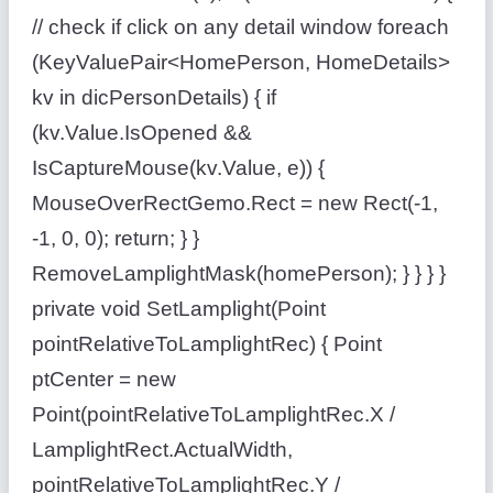
// check if click on any detail window foreach
(KeyValuePair<HomePerson, HomeDetails>
kv in dicPersonDetails) { if
(kv.Value.IsOpened &&
IsCaptureMouse(kv.Value, e)) {
MouseOverRectGemo.Rect = new Rect(-1,
-1, 0, 0); return; } }
RemoveLamplightMask(homePerson); } } } }
private void SetLamplight(Point
pointRelativeToLamplightRec) { Point
ptCenter = new
Point(pointRelativeToLamplightRec.X /
LamplightRect.ActualWidth,
pointRelativeToLamplightRec.Y /