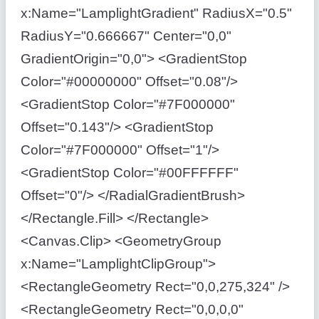
x:Name="LamplightGradient" RadiusX="0.5"
RadiusY="0.666667" Center="0,0"
GradientOrigin="0,0"> <GradientStop
Color="#00000000" Offset="0.08"/>
<GradientStop Color="#7F000000"
Offset="0.143"/> <GradientStop
Color="#7F000000" Offset="1"/>
<GradientStop Color="#00FFFFFF"
Offset="0"/> </RadialGradientBrush>
</Rectangle.Fill> </Rectangle>
<Canvas.Clip> <GeometryGroup
x:Name="LamplightClipGroup">
<RectangleGeometry Rect="0,0,275,324" />
<RectangleGeometry Rect="0,0,0,0"