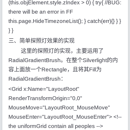
(this.objElement.style.zIndex > 0) { try{ //BUG:
there will be an error in FF
this.page.HideTimezoneList(); } catch(err){} } }
} }
三、简单探照灯效果的实现
这里的探照灯的实现，主要运用了
RadialGradientBrush。在整个Silverlight的内
容上面放一个Rectangle，且将其Fill为
RadialGradientBrush：
<Grid x:Name="LayoutRoot"
RenderTransformOrigin="0,0"
MouseMove="LayoutRoot_MouseMove"
MouseEnter="LayoutRoot_MouseEnter"> <!--
the uniformGrid contain all peoples -->