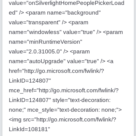
value="onSilverlightHomePeoplePickerLoad
ed" /> <param name="background"
value="transparent" /> <param
name="windowless" value="true" /> <param
name="minRuntimeVersion"
value="2.0.31005.0" /> <param
name="autoUpgrade" value="true" /> <a
href="http://go.microsoft.com/fwlink/?
LinkID=124807"
mce_href="http://go.microsoft.com/fwlink/?
LinkID=124807" style="text-decoration:
none;" mce_style="text-decoration: none;">
<img src="http://go.microsoft.com/fwlink/?
LinkId=108181"