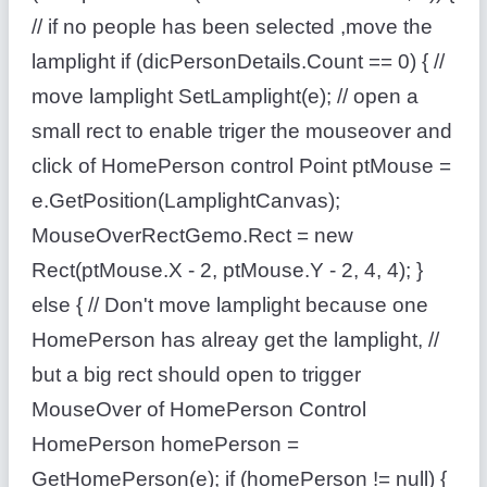
// if no people has been selected ,move the
lamplight if (dicPersonDetails.Count == 0) { //
move lamplight SetLamplight(e); // open a
small rect to enable triger the mouseover and
click of HomePerson control Point ptMouse =
e.GetPosition(LamplightCanvas);
MouseOverRectGemo.Rect = new
Rect(ptMouse.X - 2, ptMouse.Y - 2, 4, 4); }
else { // Don't move lamplight because one
HomePerson has alreay get the lamplight, //
but a big rect should open to trigger
MouseOver of HomePerson Control
HomePerson homePerson =
GetHomePerson(e); if (homePerson != null) {