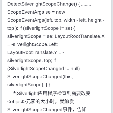
DetectSilverlightScopeChange() { ........
ScopeEventArgs se = new
ScopeEventArgs(left, top, width - left, height -
top ); if (silverlightScope != se) {
silverlightScope = se; LayoutRootTranslate.X
= -silverlightScope.Left;
LayoutRootTranslate.Y = -
silverlightScope.Top; if
(SilverlightScopeChanged != null)
SilverlightScopeChanged(this,
silverlightScope); } }
当Silverlight应用程序检查到需要改变
<object>元素的大小时，就触发
SilverlightScopeChanged事件，告知