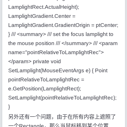
LamplightRect.ActualHeight);
LamplightGradient.Center =
LamplightGradient.GradientOrigin = ptCenter;
} /// <summary> /// set the focus lamplight to
the mouse position /// </summary> /// <param
name="pointRelativeToLamplightRec">
</param> private void
SetLamplight(MouseEventArgs e) { Point
pointRelativeToLamplightRec =
e.GetPosition(LamplightRect);
SetLamplight(pointRelativeToLamplightRec);
}
另外还有一个问题，由于在所有内容上遮照了
一个Rectangle，那么当鼠标移到某个位置