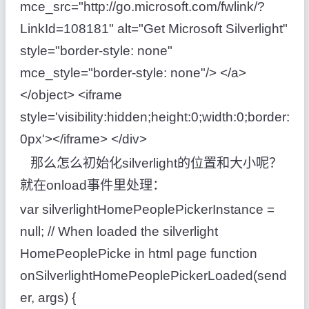
mce_src="http://go.microsoft.com/fwlink/?
LinkId=108181" alt="Get Microsoft Silverlight"
style="border-style: none"
mce_style="border-style: none"/> </a>
</object> <iframe
style='visibility:hidden;height:0;width:0;border:
0px'></iframe> </div>
那么怎么初始化silverlight的位置和大小呢？
就在onload事件里处理：
var silverlightHomePeoplePickerInstance =
null; // When loaded the silverlight
HomePeoplePicke in html page function
onSilverlightHomePeoplePickerLoaded(send
er, args) {