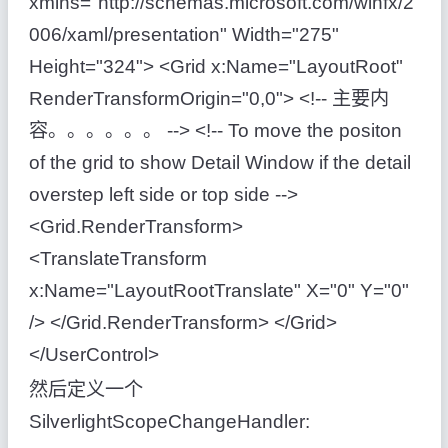
xmlns="http://schemas.microsoft.com/winfx/2
006/xaml/presentation" Width="275"
Height="324"> <Grid x:Name="LayoutRoot"
RenderTransformOrigin="0,0"> <!-- 主要内
容。。。。。。 --> <!-- To move the positon
of the grid to show Detail Window if the detail
overstep left side or top side -->
<Grid.RenderTransform>
<TranslateTransform
x:Name="LayoutRootTranslate" X="0" Y="0"
/> </Grid.RenderTransform> </Grid>
</UserControl>
然后定义一个
SilverlightScopeChangeHandler: