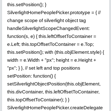
this.setPosition(); }
SilverlightHomePeoplePicker.prototype = { //
change scope of silverlight object tag
handleSilverlightScopeChangedEvent:
function(s, e) { this.leftOffsetToContainer =
e.Left; this.topOffsetToContainer = e.Top;
this.setPosition(); with (this.objElement.style) {
width = e.Width + "px"; height = e.Height +
"px"; } }, // set left and top positions
setPosition: function() {
setSilverlightObjectPosition(this.objElement,
this.divContainer, this.leftOffsetToContainer,
this.topOffsetToContainer); } }
SilverlightHomePeoplePicker.createDelegate