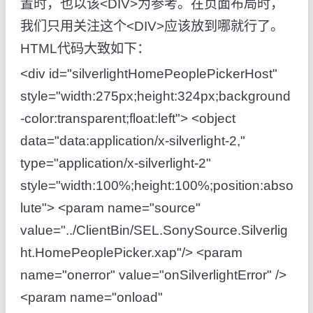
置时，也以该<DIV>为参考。在页面布局时，
我们只用关注这个<DIV>应该放到哪就行了。
HTML代码大致如下：
<div id="silverlightHomePeoplePickerHost"
style="width:275px;height:324px;background
-color:transparent;float:left"> <object
data="data:application/x-silverlight-2,"
type="application/x-silverlight-2"
style="width:100%;height:100%;position:abso
lute"> <param name="source"
value="../ClientBin/SEL.SonySource.Silverlig
ht.HomePeoplePicker.xap"/> <param
name="onerror" value="onSilverlightError" />
<param name="onload"