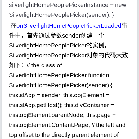
silverlightHomePeoplePickerInstance = new
SilverlightHomePeoplePicker(sender); }
在
onSilverlightHomePeoplePickerLoaded
事
件中，首先通过参数sender创建一个
SilverlightHomePeoplePicker的实例，
SilverlightHomePeoplePicker对象的代码大致
如下：// the class of
SilverlightHomePeoplePicker function
SilverlightHomePeoplePicker(sender) {
this.slApp = sender; this.objElement =
this.slApp.getHost(); this.divContainer =
this.objElement.parentNode; this.page =
this.objElement.Content.Page; // the left and
top offset to the directly parent element of