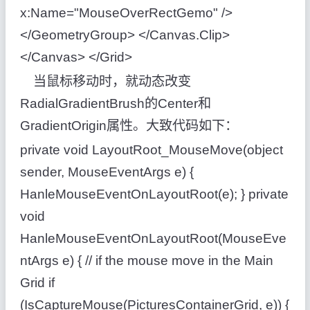
x:Name="MouseOverRectGemo" />
</GeometryGroup> </Canvas.Clip>
</Canvas> </Grid>
当鼠标移动时，就动态改变
RadialGradientBrush的Center和
GradientOrigin属性。大致代码如下：
private void LayoutRoot_MouseMove(object
sender, MouseEventArgs e) {
HanleMouseEventOnLayoutRoot(e); } private
void
HanleMouseEventOnLayoutRoot(MouseEve
ntArgs e) { // if the mouse move in the Main
Grid if
(IsCaptureMouse(PicturesContainerGrid, e)) {