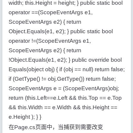
width; this.Height = height; } public static bool
operator ==(ScopeEventArgs e1,
ScopeEventArgs e2) { return
Object.Equals(e1, e2); } public static bool
operator !=(ScopeEventArgs e1,
ScopeEventArgs e2) { return
!Object.Equals(e1, e2); } public override bool
Equals(object obj) { if (obj == null) return false;
if (GetType() != obj.GetType()) return false;
ScopeEventArgs e = (ScopeEventArgs)obj;
return (this.Left==e.Left && this.Top == e.Top
&& this.Width == e.Width && this.Height ==
e.Height ); } }
在Page.cs页面中，当捕获到需要改变