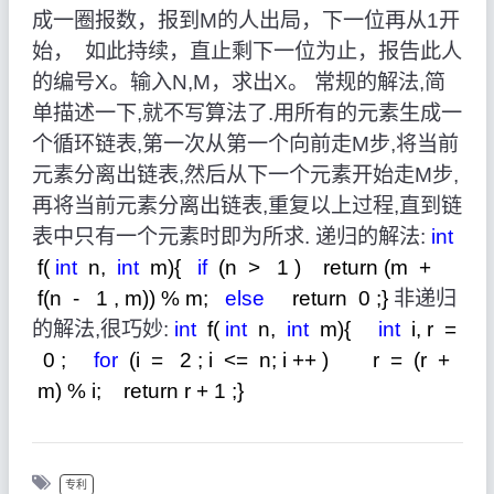
成一圈报数，报到M的人出局，下一位再从1开
始， 如此持续，直止剩下一位为止，报告此人
的编号X。输入N,M，求出X。 常规的解法,简
单描述一下,就不写算法了.用所有的元素生成一
个循环链表,第一次从第一个向前走M步,将当前
元素分离出链表,然后从下一个元素开始走M步,
再将当前元素分离出链表,重复以上过程,直到链
表中只有一个元素时即为所求. 递归的解法:
int
f(
int
n,
int
m){
if
(n
>
1
) return (m
+
f(n
-
1
, m)) % m;
else
return
0
;}
非递归
的解法,很巧妙:
int
f(
int
n,
int
m){
int
i, r
=
0
;
for
(i
=
2
; i
<=
n; i
++
) r
=
(r
+
m) % i; return r
+
1
;}
专利