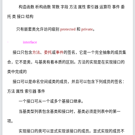
构造函数
析构函数
常数
字段
方法
属性
索引器
运算符
事件
委
托
类
接口
结构
只有嵌套类允许访问级别
protected
和
private
。
·
interface
接口只包含
方法
、
委托
或
事件
的签名，它是一个完全抽象的成员集
合，它不是类，与基类有着本质的区别。方法的实现是在实现接口的
类中完成的
接口可以是命名空间或类的成员，并且可以包含下列成员的签名：
方法
属性
索引器
事件
一个接口可从一个或多个基接口继承。
当基类型列表包含基类和接口时，基类必须是列表中的第一
项。
实现接口的类可以显式实现该接口的成员。显式实现的成员不