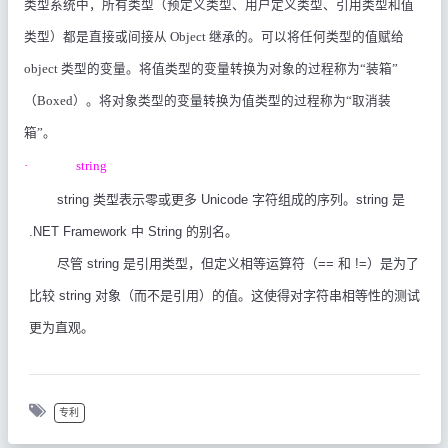
类型系统中，所有类型（预定义类型、用户定义类型、引用类型和值
类型）都是直接或间接从
Object
继承的。可以将任何类型的值赋给
object
类型的变量。将值类型的变量转换为对象的过程称为“装箱”
（
Boxed
）。将对象类型的变量转换为值类型的过程称为“取消装
箱”。
·
string
string
类型表示零或更多
Unicode
字符组成的序列。
string
是
.NET Framework
中
String
的别名。
尽管
string
是引用类型，但定义相等运算符（
==
和
!=
）是为了
比较
string
对象（而不是引用）的值。这使得对字符串相等性的测试
更为直观。
专利