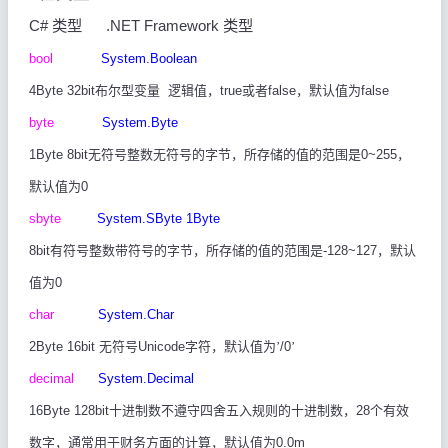
C#
类型
.NET Framework
类型
bool
System.Boolean
4Byte 32bit
布尔型变量
逻辑值，
true
或者
false
，默认值为
false
byte
System.Byte
1Byte 8bit
无符号整数无符号的字节，所存储的值的范围是
0~255
，
默认值为
0
sbyte
System.SByte 1Byte
8bit
有符号整数带符号的字节，所存储的值的范围是
-128~127
，默认
值为
0
char
System.Char
2Byte 16bit
无符号
Unicode
字符，默认值为’
/0
’
decimal
System.Decimal
16Byte 128bit
十进制数不遵守四舍五入规则的十进制数，
28
个有效
数字，
通常用于财务方面的计算，默认值为
0.0m