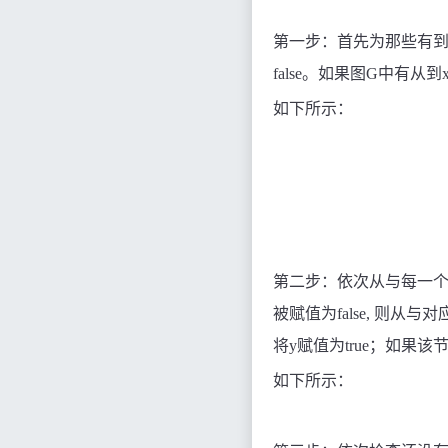
第一步
：
首先为那些有
false
。如果图
G
中有从到
如下所示：
第二步
：
依次从与每一
被赋值为
false,
则从与对
将y赋值为
true
；如果该
如下所示：