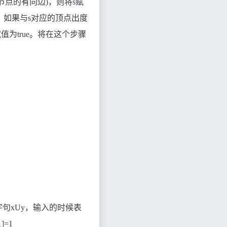
节点的有向边
)
，则将s赋
；如果与s对应的顶点出度
赋值为
true
。将在这个步骤
字句
xUy
，输入的时候表
1]=1