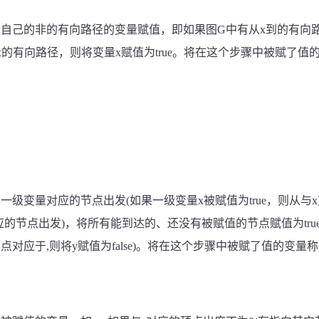
到自己的非的有向路径的变量赋值，即如果图
G
中有从x到的有向
x的有向路径，则将变量x赋值为
true
。将在这个步骤中被赋了值
个一级变量对应的节点出发
(
如果一级变量x被赋值为
true
，则从与
应的节点出发
)
，将所有能到达的、还没有被赋值的节点赋值为
tru
节点对应于
,
则将y赋值为
false)
。将在这个步骤中被赋了值的变量称