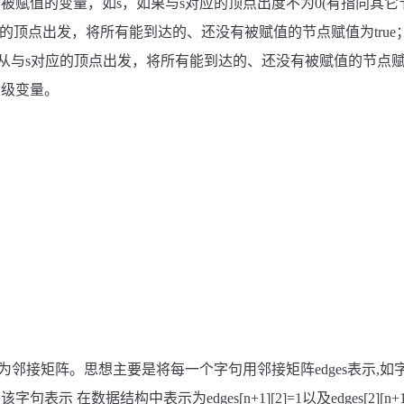
被赋值的变量，如s，如果与s对应的顶点出度不为
0(
有指向其它
应的顶点出发，将所有能到达的、还没有被赋值的节点赋值为
true
从与s对应的顶点出发，将所有能到达的、还没有被赋值的节点
三级变量。
为邻接矩阵。思想主要是将每一个字句用邻接矩阵
edges
表示
,
如
将该字句表示
在数据结构中表示为
edges[n+1][2]=1
以及
edges[2][n+