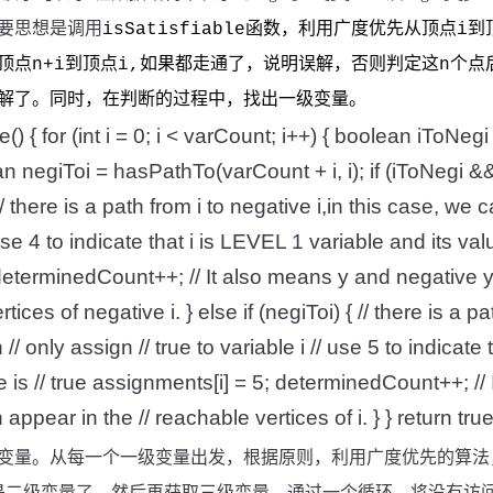
要思想是调用
函数，利用广度优先从顶点
到
isSatisfiable
i
顶点
到顶点
如果都走通了，说明误解，否则判定这
个点
n+i
i,
n
解了。同时，在判断的过程中，找出一级变量。
() { for (int i = 0; i < varCount; i++) { boolean iToNeg
n negiToi = hasPathTo(varCount + i, i); if (iToNegi &&
{ // there is a path from i to negative i,in this case, we 
 use 4 to indicate that i is LEVEL 1 variable and its valu
determinedCount++; // It also means y and negative 
rtices of negative i. } else if (negiToi) { // there is a p
 // only assign // true to variable i // use 5 to indicate
e is // true assignments[i] = 5; determinedCount++; //
appear in the // reachable vertices of i. } } return true
变量。从每一个一级变量出发，根据
原则，利用广度优先的算法
是二级变量了。然后再获取三级变量，通过一个循环，
将没有访