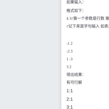
如果输入：
格式如下：
4 3//
第一个参数是行数
//
记下来是字句输入
如
表
-1 2
-2 3
1 -3
3 2
得出结果：
有可行解
1:1
2:1
3:1