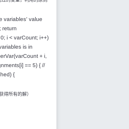
e variables' value
 return
0; i < varCount; i++)
 variables is in
herVar(varCount + i,
gnments[i] == 5) { //
shed) {
获得所有的解）