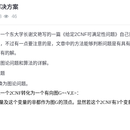
题解决方案
8
46
一个东大学长谢文艳写的一篇《给定2CNF可满足性问题》自
，不过有一点要注意的是，文章中的方法能够判断问题是有具有
所有的解。
，图论问题和算法的详解。
问题
换为图论问题。
把一个
2CNF
转化为一个有向图
G=<V,E>
：
量及这个变量的非都作为图
G
的顶点。显然若这个
2CNF
有
3
个变