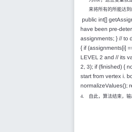
来将所有的所能达到
public int[] getAssig
have been pre-determi
assignments; } // to 
{ if (assignments[i] ==
LEVEL 2 and // its v
2, 3); if (finished) {
start from vertex i. b
normalizeValues(); r
4.
自此，算法结束，输