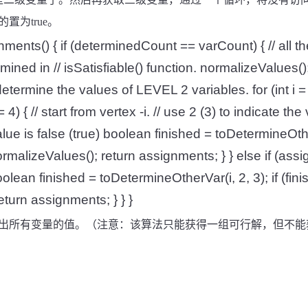
的置为
true
。
nments() { if (determinedCount == varCount) { // all th
ned in // isSatisfiable() function. normalizeValues();
determine the values of LEVEL 2 variables. for (int i = 
 4) { // start from vertex -i. // use 2 (3) to indicate the
alue is false (true) boolean finished = toDetermineOt
 normalizeValues(); return assignments; } } else if (assi
oolean finished = toDetermineOtherVar(i, 2, 3); if (fini
eturn assignments; } } }
出所有变量的值。（注意：该算法只能获得一组可行解，但不能