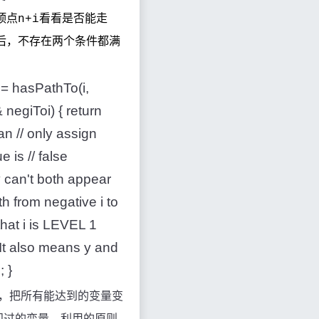
顶点
看看是否能走
n+i
后，不存在两个条件都满
i = hasPathTo(i,
 negiToi) { return
can // only assign
e is // false
y can't both appear
ath from negative i to
 that i is LEVEL 1
 It also means y and
; }
，把所有能达到的变量变
问过的变量，利用
的原则