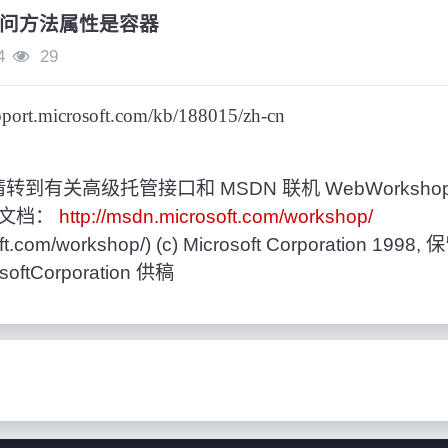
问方法属性是容器
4
29
upport.microsoft.com/kb/188015/zh-cn
转到有关高级托管接口和 MSDN 联机 WebWorkshop
er 文档：
http://msdn.microsoft.com/workshop/
oft.com/workshop/)
(c) Microsoft Corporation 19
osoftCorporation 供稿