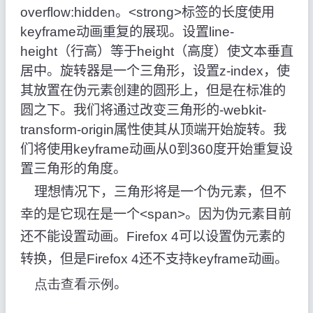
overflow:hidden
。
<strong>
标签的长度使用
keyframe
动画重复的展现。设置
line-
height
（行高）等于
height
（高度）使文本垂直
居中。旋转器是一个三角形，设置
z-index
，使
其放置在伪元素创建的圆形上，但是在标准的
圆之下。我们将通过改变三角形的
-webkit-
transform-origin
属性使其从顶端开始旋转。我
们将使用
keyframe
动画从
0
到
360
度开始重复设
置三角形的角度。
理想情况下，三角形将是一个伪元素，但不
幸的是它现在是一个
<span>
。因为伪元素目前
还不能设置动画。
Firefox 4
可以设置伪元素的
转换，但是
Firefox 4
还不支持
keyframe
动画。
点击
查看示例
。