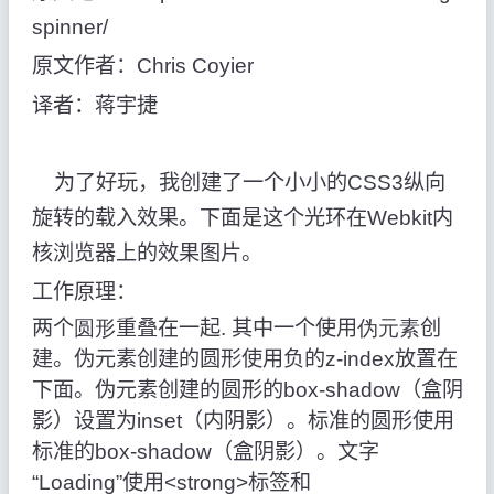
spinner/
原文作者：Chris Coyier
译者：蒋宇捷
为了好玩，我创建了一个小小的
CSS3
纵向
旋转的载入效果。下面是这个光环在
Webkit
内
核浏览器上的效果图片。
工作原理：
两个
圆形
重叠在一起
.
其中一个使用
伪元素
创
建。伪元素创建的圆形使用负的
z-index
放置在
下面。伪元素创建的圆形的
box-shadow
（盒阴
影）设置为
inset
（内阴影）。标准的圆形使用
标准的
box-shadow
（盒阴影）。文字
“
Loading
”使用
<strong>
标签和