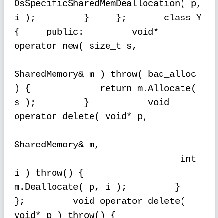
OsSpecificSharedMemDeallocation( p,
i );
}
};
class Y
{
public:
void*
operator new( size_t s,
SharedMemory& m ) throw( bad_alloc
) {
return m.Allocate(
s );
}
void
operator delete( void* p,
SharedMemory& m,
int
i ) throw() {
m.Deallocate( p, i );
}
};
void operator delete(
void* p ) throw() {