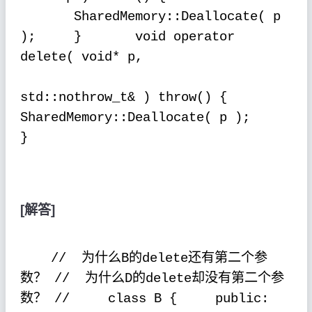
SharedMemory::Deallocate( p
);
}
void operator
delete( void* p,
std::nothrow_t& ) throw() {
SharedMemory::Deallocate( p );
}
[
解答
]
为什么
的
还有第二个参
//
B
delete
数？
为什么
的
却没有第二个参
//
D
delete
数？
//
class B {
public: