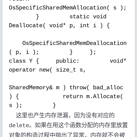
OsSpecificSharedMemAllocation( s );
}
static void
Deallocate( void* p, int i ) {
OsSpecificSharedMemDeallocation
( p, i );
}
};
class Y {
public:
void*
operator new( size_t s,
SharedMemory& m ) throw( bad_alloc
) {
return m.Allocate(
s );
}
这里也产生内存泄漏，因为没有对应的
。如果在用这个函数分配的内存里放置
delete
对象的构造过程中抛出了异常，内存就不会被