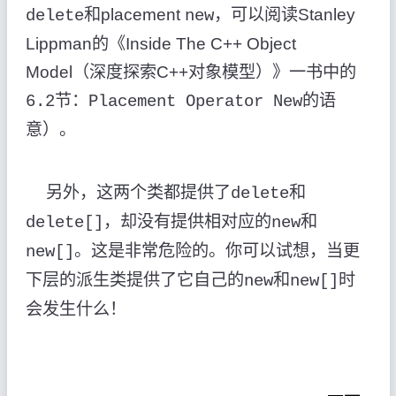
和
placement
，可以阅读
Stanley
delete
new
Lippman
的《
Inside The C++ Object
Model
（深度探索
C++
对象模型）
》一书中的
节：
的语
6.2
Placement Operator New
意
）。
另外，这两个类都提供了
和
delete
，却没有提供相对应的
和
delete[]
new
。这是非常危险的。你可以试想，当更
new[]
下层的派生类提供了它自己的
和
时
new
new[]
会发生什么！