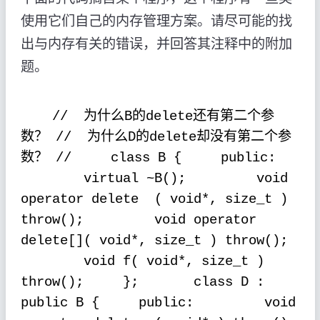
使用它们自己的内存管理方案。请尽可能的找
出与内存有关的错误，并回答其注释中的附加
题。
为什么
的
还有第二个参
//
B
delete
数？
为什么
的
却没有第二个参
//
D
delete
数？
//
class B {
public:
virtual ~B();
void
operator delete
( void*, size_t )
throw();
void operator
delete[]( void*, size_t ) throw();
void f( void*, size_t )
throw();
};
class D :
public B {
public:
void