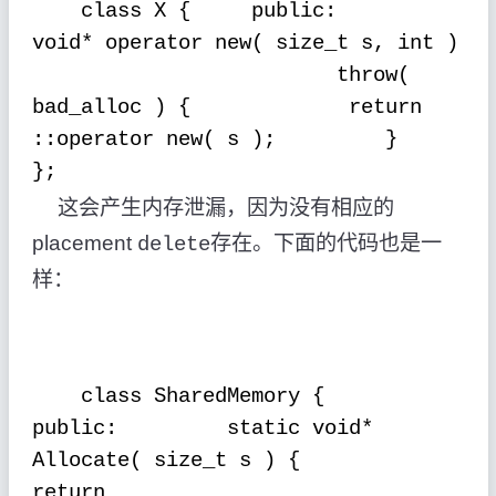
class X {
public:
void* operator new( size_t s, int )
throw(
bad_alloc ) {
return
::operator new( s );
}
};
这会产生内存泄漏，因为没有相应的
placement
存在。下面的代码也是一
delete
样：
class SharedMemory {
public:
static void*
Allocate( size_t s ) {
return