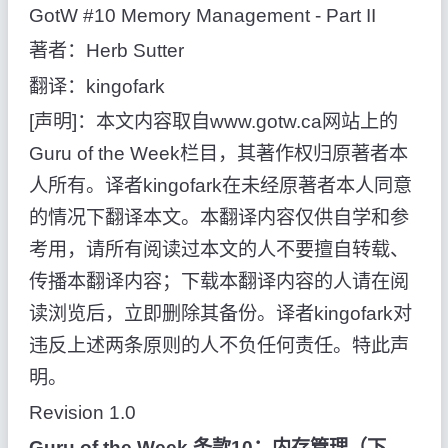
GotW #10 Memory Management - Part II
著者：
Herb Sutter
翻译：
kingofark
[
声明
]
：本文内容取自
www.gotw.ca
网站上的
Guru of the Week
栏目，其著作权归原著者本
人所有。译者
kingofark
在未经原著者本人同意
的情况下翻译本文。本翻译内容仅供自学和参
考用，请所有阅读过本文的人不要擅自转载、
传播本翻译内容；下载本翻译内容的人请在阅
读浏览后，立即删除其备份。译者
kingofark
对
违反上述两条原则的人不负任何责任。特此声
明。
Revision 1.0
Guru of the Week
条款
10
：内存管理（下