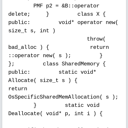
PMF p2 = &B::operator
delete;
}
class X {
public:
void* operator new(
size_t s, int )
throw(
bad_alloc ) {
return
::operator new( s );
}
};
class SharedMemory {
public:
static void*
Allocate( size_t s ) {
return
OsSpecificSharedMemAllocation( s );
}
static void
Deallocate( void* p, int i ) {