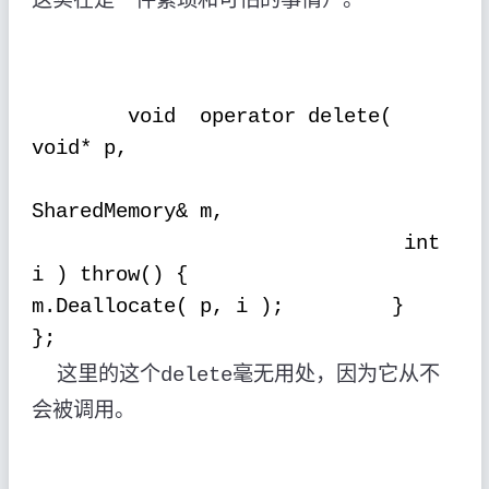
void
operator delete(
void* p,
SharedMemory& m,
int
i ) throw() {
m.Deallocate( p, i );
}
};
这里的这个
毫无用处，因为它从不
delete
会被调用。