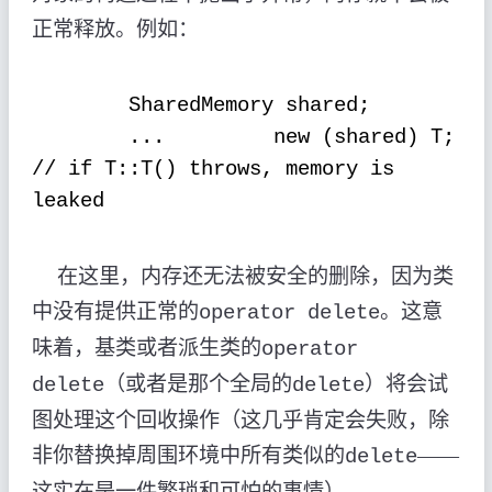
正常释放。例如：
SharedMemory shared;
...
new (shared) T;
// if T::T() throws, memory is
leaked
在这里，内存还无法被安全的删除，因为类
中没有提供正常的
。这意
operator delete
味着，基类或者派生类的
operator
（或者是那个全局的
）将会试
delete
delete
图处理这个回收操作（这几乎肯定会失败，除
非你替换掉周围环境中所有类似的
——
delete
这实在是一件繁琐和可怕的事情）。