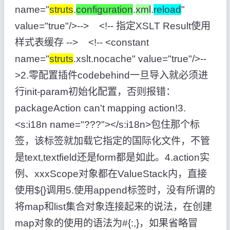
name="
struts
.
configuration
.
xml
.
reload
"
value="true"/>--> <!-- 指定XSLT Result使用
样式表缓存 --> <!-- <constant
name="
struts
.xslt.nocache" value="true"/>--
>2.零配置插件codebehind一旦导入就必须进
行init-param初始化配置，否则报错：
packageAction can't mapping action!3.
<s:i18n name="???"></s:i18n>包住那个标
签，该标签就加载它指定的国际化文件，不管
是text,textfield还是form都是如此。4.action实
例、xxxScope对象都在ValueStack内，直接
使用${}调用5.使用append标签时，没有所谓的
将map和list集合对象连接起来的说法，在创建
map对象的使用的语法为#{:,}，如果省略冒