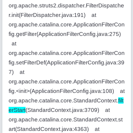
org.apache.struts2.dispatcher.FilterDispatche
r.init(FilterDispatcher.java:191) at
org.apache.catalina.core.ApplicationFilterCon
fig.getFilter(ApplicationFilterConfig.java:275)
at
org.apache.catalina.core.ApplicationFilterCon
fig.setFilterDef(ApplicationFilterConfig.java:39
7) at
org.apache.catalina.core.ApplicationFilterCon
fig.<init>(ApplicationFilterConfig.java:108) at
org.apache.catalina.core.StandardContext.
filt
erStart
(StandardContext.java:3709) at
org.apache.catalina.core.StandardContext.st
art(StandardContext.java:4363) at