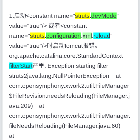
1.启动<constant name="
struts
.
devMode
"
value="true"/> 或者<constant
name="
struts
.
configuration
.
xml
.
reload
"
value="true"/>时启动tomcat报错。
org.apache.catalina.core.StandardContext
filterStart
严重: Exception starting filter
struts2java.lang.NullPointerException at
com.opensymphony.xwork2.util.FileManager
$FileRevision.needsReloading(FileManager.j
ava:209) at
com.opensymphony.xwork2.util.FileManager.
fileNeedsReloading(FileManager.java:60)
at