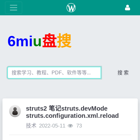
6mi
u
盘
搜
搜 索
struts2 笔记struts.devMode
struts.configuration.xml.reload
技术
2022-05-11
73