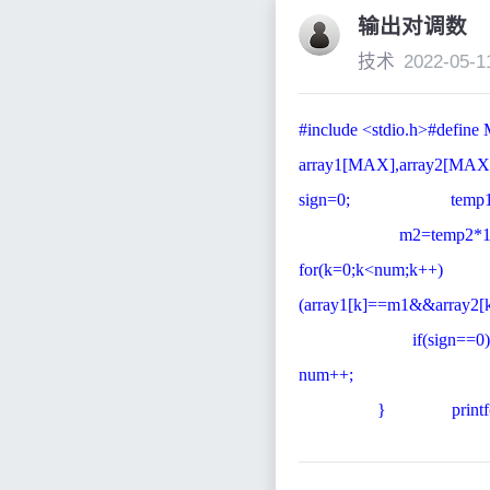
输出对调数
技术
2022-05-1
#include <stdio.h>#def
array1[MAX],arra
sign=0; temp
m2=temp2*1
for(k=0;k<num;k
(array1[k]==m1&
if(sign==0)
num++; } 
} printf("The s