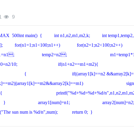
1
9
ine MAX 500int main() { int n1,n2,m1,m2,k; int temp1,temp
y2[MAX]; for(n1=1;n1<100;n1++) for(n2=1;n
1=n1; temp2=n2; m1=temp1*10+n1
0+n2/10; if(n1+n2==m1+m2){
++) { if((array1[k]==n2 &&array2[k]==n
&array2[k]==m2)||array1[k]==m2&&array2[k]
{ printf("%d+%d=%d+%d/n",n1,
array1[num]=n1; array2[num
un num is %d/n",num); return 0; }