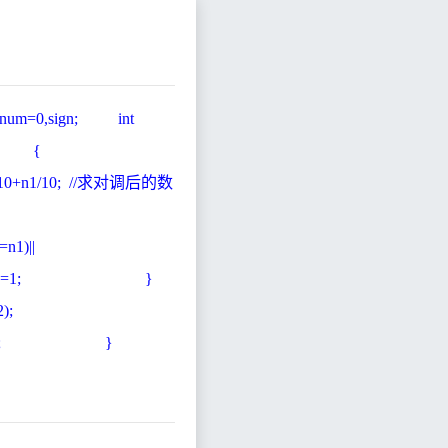
2,num=0,sign; int
2<100;n2++) {
/10; //求对调后的数
1)||
==m1) sign=1; }
n2,m1,m2);
]=n2; }