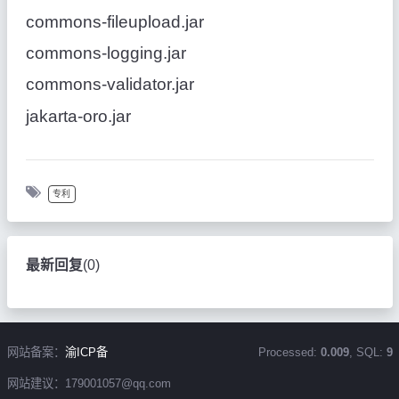
commons-fileupload.jar
commons-logging.jar
commons-validator.jar
jakarta-oro.jar
专利
最新回复
(
0
)
网站备案：
渝ICP备
Processed:
0.009
, SQL:
9
网站建议：179001057@qq.com