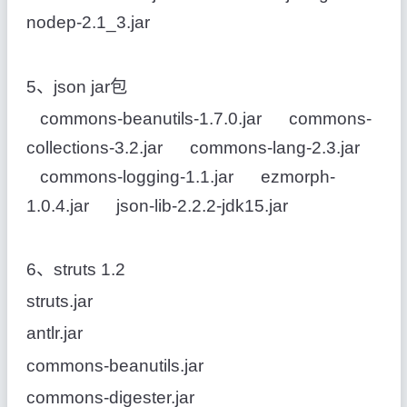
nodep-2.1_3.jar
5、json jar包
commons-beanutils-1.7.0.jar commons-
collections-3.2.jar commons-lang-2.3.jar
commons-logging-1.1.jar ezmorph-
1.0.4.jar json-lib-2.2.2-jdk15.jar
6、struts 1.2
struts.jar
antlr.jar
commons-beanutils.jar
commons-digester.jar