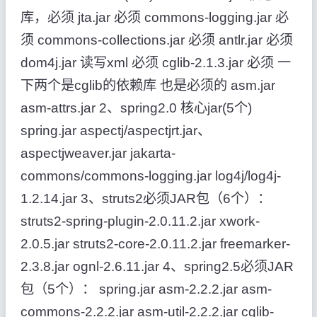
库，必须 jta.jar 必须 commons-logging.jar 必
须 commons-collections.jar 必须 antlr.jar 必须
dom4j.jar 读写xml 必须 cglib-2.1.3.jar 必须 一
下两个是cglib的依赖库 也是必须的 asm.jar
asm-attrs.jar 2、spring2.0 核心jar(5个)
spring.jar aspectj/aspectjrt.jar、
aspectjweaver.jar jakarta-
commons/commons-logging.jar log4j/log4j-
1.2.14.jar 3、struts2必须JAR包（6个）：
struts2-spring-plugin-2.0.11.2.jar xwork-
2.0.5.jar struts2-core-2.0.11.2.jar freemarker-
2.3.8.jar ognl-2.6.11.jar 4、spring2.5必须JAR
包（5个）： spring.jar asm-2.2.2.jar asm-
commons-2.2.2.jar asm-util-2.2.2.jar cglib-