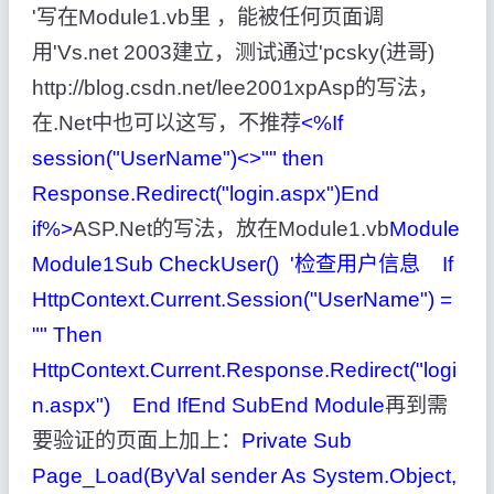
'写在Module1.vb里 ，能被任何页面调
用'Vs.net 2003建立，测试通过'pcsky(进哥)
http://blog.csdn.net/lee2001xpAsp的写法，
在.Net中也可以这写，不推荐
<%If
session("UserName")<>"" then
Response.Redirect("login.aspx")End
if%>
ASP.Net的写法，放在Module1.vb
Module
Module1Sub CheckUser() '检查用户信息 If
HttpContext.Current.Session("UserName") =
"" Then
HttpContext.Current.Response.Redirect("logi
n.aspx") End IfEnd SubEnd Module
再到需
要验证的页面上加上：
Private Sub
Page_Load(ByVal sender As System.Object,