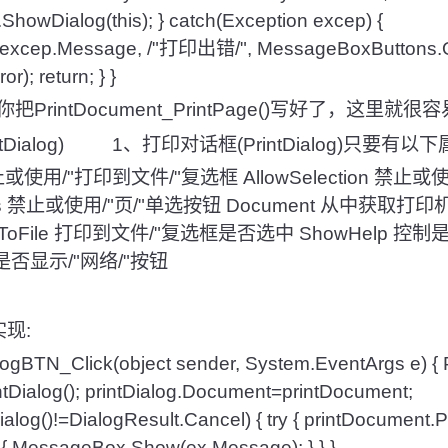
ShowDialog(this); } catch(Exception excep) {
excep.Message, /"打印出错/", MessageBoxButtons.
); return; } }
intDocument_PrintPage()写好了，这里就很
Dialog) 1、打印对话框(PrintDialog)只要有以下
le 禁止或使用/"打印到文件/"复选框 AllowSelection 禁
ges 禁止或使用/"页/"单选按钮 Document 从中获取打
PrintToFile 打印到文件/"复选框是否选中 ShowHelp 
制是否显示/"网络/"按钮
现:
alogBTN_Click(object sender, System.EventArgs e) { 
ntDialog(); printDialog.Document=printDocument;
alog()!=DialogResult.Cancel) { try { printDocument.Pri
 { MessageBox.Show(ex.Message); } } }