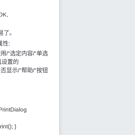
OK,
容易了。
属性:
止或使用/"选定内容/"单选
印机设置的
控制是否显示/"帮助/"按钮
PrintDialog
nt(); }