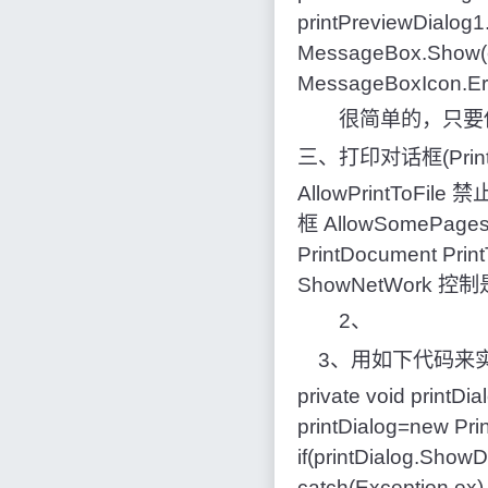
printPreviewDialog1.
MessageBox.Show(
MessageBoxIcon.Error
很简单的，只要你把Pr
三、打印对话框(Print
AllowPrintToFi
框 AllowSomePa
PrintDocument 
ShowNetWork 控
2、
3、用如下代码来实
private void printDi
printDialog=new Pri
if(printDialog.ShowDi
catch(Exception ex)