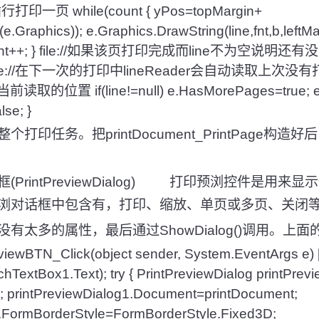
打印一页 while(count { yPos=topMargin+
(e.Graphics)); e.Graphics.DrawString(line,fnt,b,left
); count++; } file://如果该页打印完成而line不为空
le://在下一次的打印中lineReader会自动读取上次
读取的位置 if(line!=null) e.HasMorePages=true; e
se; }
任务。把printDocument_PrintPage构造
rintPreviewDialog) 打印预浏控件是用来
浏对话框中包含有，打印、缩放、单页或多页、关闭
多的属性，最后通过ShowDialog()调用。上
reviewBTN_Click(object sender, System.EventArgs e) 
chTextBox1.Text); try { PrintPreviewDialog printPre
); printPreviewDialog1.Document=printDocument;
1.FormBorderStyle=FormBorderStyle.Fixed3D;