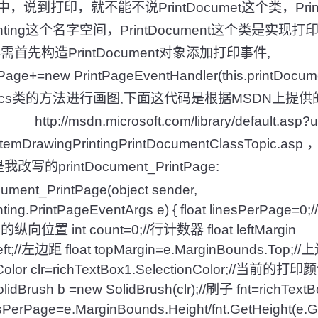
说到打印，就不能不说PrintDocumet这个类，Print
ng.Printing这个名字空间，PrintDocument这个
首先构造PrintDocument对象添加打印事件,
tPage+=new PrintPageEventHandler(this.printDocu
hics类的方法进行画图,下面这代码是根据MSDN上提
//msdn.microsoft.com/library/default.asp?url=
rfSystemDrawingPrintingPrintDocumentClassTo
rintDocument_PrintPage:
ocument_PrintPage(object sender,
nting.PrintPageEventArgs e) { float linesPerPage=
向位置 int count=0;//行计数器 float leftMargin
ft;//左边距 float topMargin=e.MarginBounds.Top;//上
 Color clr=richTextBox1.SelectionColor;//
sh b =new SolidBrush(clr);//刷子 fnt=richTextBox
Page=e.MarginBounds.Height/fnt.GetHeight(e.