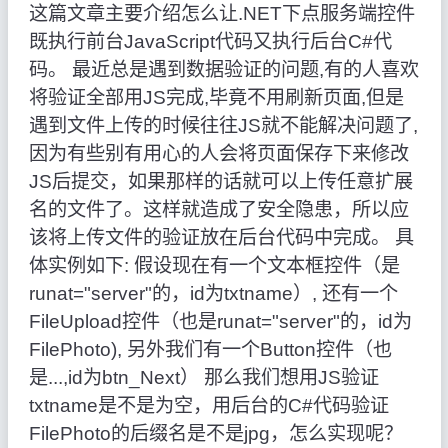
这篇文章主要介绍怎么让.NET下点服务端控件
既执行前台JavaScript代码又执行后台C#代
码。 最近总是遇到数据验证的问题,有的人喜欢
将验证全部用JS完成,毕竟不用刷新页面,但是
遇到文件上传的时候往往JS就不能解决问题了,
因为有些别有用心的人会将页面保存下来修改
JS后提交，如果那样的话就可以上传任意扩展
名的文件了。这样就造成了安全隐患，所以应
该将上传文件的验证放在后台代码中完成。 具
体实例如下: 假设现在有一个文本框控件（是
runat="server"的，id为txtname）, 还有一个
FileUpload控件（也是runat="server"的，id为
FilePhoto), 另外我们有一个Button控件（也
是...,id为btn_Next） 那么我们想用JS验证
txtname是不是为空，用后台的C#代码验证
FilePhoto的后缀名是不是jpg，怎么实现呢？