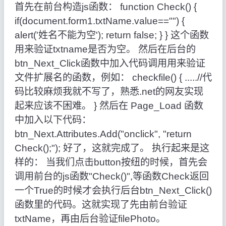
首先在前台构造js函数： function Check() {
if(document.form1.txtName.value=="") {
alert('姓名不能为空'); return false; } } 这个函数
用来验证txtname是否为空。 然后在后台的
btn_Next_Click函数中加入代码调用用来验证
文件扩展名的函数，例如： checkfile() { .....//代
码比较麻烦我就不写了，熟悉.net的网友实现
起来应该不困难。 } 然后在 Page_Load 函数
中加入以下代码：
btn_Next.Attributes.Add("onclick", "return
Check();"); 好了，这就完成了。 执行起来是这
样的： 当我们点击button按纽的时候，首先会
调用前台的js函数"Check()",等函数Check返回
一个True的时候才会执行后台btn_Next_Click()
函数里的代码。这就实现了先由前台验证
txtName，再由后台验证filePhoto。