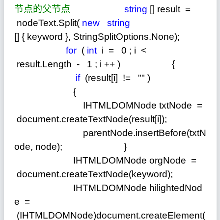
节点的父节点
string
[] result
=
nodeText.Split(
new
string
[] { keyword }, StringSplitOptions.None);
for
(
int
i
=
0
; i
<
result.Length
-
1
; i
++
) {
if
(result[i]
!=
""
)
{
IHTMLDOMNode txtNode
=
document.createTextNode(result[i]);
parentNode.insertBefore(txtN
ode, node); }
IHTMLDOMNode orgNode
=
document.createTextNode(keyword);
IHTMLDOMNode hilightedNod
e
=
(IHTMLDOMNode)document.createElement(