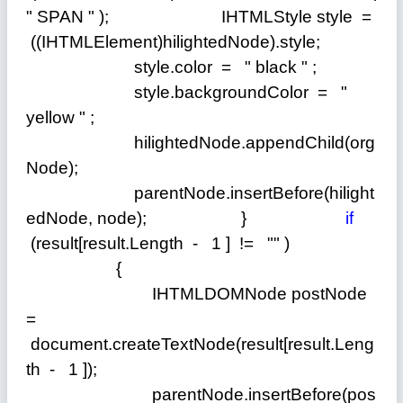
"
SPAN
"
); IHTMLStyle style
=
((IHTMLElement)hilightedNode).style;
style.color
=
"
black
"
;
style.backgroundColor
=
"
yellow
"
;
hilightedNode.appendChild(org
Node);
parentNode.insertBefore(hilight
edNode, node); }
if
(result[result.Length
-
1
]
!=
""
)
{
IHTMLDOMNode postNode
=
document.createTextNode(result[result.Leng
th
-
1
]);
parentNode.insertBefore(pos