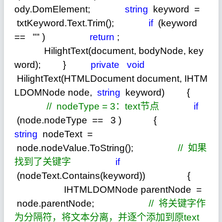
ody.DomElement;
string
keyword
=
txtKeyword.Text.Trim();
if
(keyword
==
""
)
return
;
HilightText(document, bodyNode, key
word); }
private
void
HilightText(HTMLDocument document, IHTM
LDOMNode node,
string
keyword) {
//
nodeType = 3：text节点
if
(node.nodeType
==
3
) {
string
nodeText
=
node.nodeValue.ToString();
//
如果
找到了关键字
if
(nodeText.Contains(keyword)) {
IHTMLDOMNode parentNode
=
node.parentNode;
//
将关键字作
为分隔符，将文本分离，并逐个添加到原text