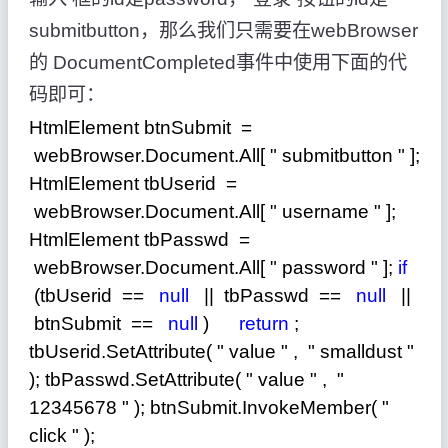
submitbutton，那么我们只需要在webBrowser
的 DocumentCompleted事件中使用下面的代
码即可：
HtmlElement btnSubmit
=
webBrowser.Document.All[
"
submitbutton
"
];
HtmlElement tbUserid
=
webBrowser.Document.All[
"
username
"
];
HtmlElement tbPasswd
=
webBrowser.Document.All[
"
password
"
];
if
(tbUserid
==
null
||
tbPasswd
==
null
||
btnSubmit
==
null
)
return
;
tbUserid.SetAttribute(
"
value
"
,
"
smalldust
"
); tbPasswd.SetAttribute(
"
value
"
,
"
12345678
"
); btnSubmit.InvokeMember(
"
click
"
);