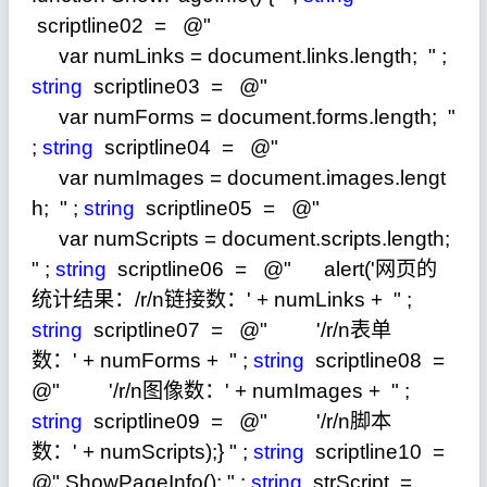
scriptline02
=
@"
var numLinks = document.links.length;
"
;
string
scriptline03
=
@"
var numForms = document.forms.length;
"
;
string
scriptline04
=
@"
var numImages = document.images.lengt
h;
"
;
string
scriptline05
=
@"
var numScripts = document.scripts.length;
"
;
string
scriptline06
=
@"
alert('网页的
统计结果：/r/n链接数：' + numLinks +
"
;
string
scriptline07
=
@"
'/r/n表单
数：' + numForms +
"
;
string
scriptline08
=
@"
'/r/n图像数：' + numImages +
"
;
string
scriptline09
=
@"
'/r/n脚本
数：' + numScripts);}
"
;
string
scriptline10
=
@"
ShowPageInfo();
"
;
string
strScript
=