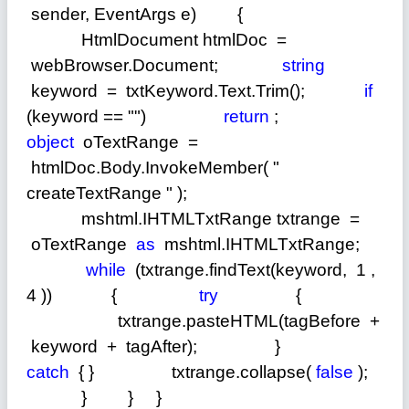
sender, EventArgs e) {
HtmlDocument htmlDoc
=
webBrowser.Document;
string
keyword
=
txtKeyword.Text.Trim();
if
(keyword == "")
return
;
object
oTextRange
=
htmlDoc.Body.InvokeMember(
"
createTextRange
"
);
mshtml.IHTMLTxtRange txtrange
=
oTextRange
as
mshtml.IHTMLTxtRange;
while
(txtrange.findText(keyword,
1
,
4
)) {
try
{
txtrange.pasteHTML(tagBefore
+
keyword
+
tagAfter); }
catch
{ } txtrange.collapse(
false
);
} } }