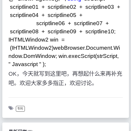
scriptline01
+
scriptline02
+
scriptline03
+
scriptline04
+
scriptline05
+
scriptline06
+
scriptline07
+
scriptline08
+
scriptline09
+
scriptline10;
IHTMLWindow2 win
=
(IHTMLWindow2)webBrowser.Document.Wi
ndow.DomWindow; win.execScript(strScript,
"
Javascript
"
);
OK，今天就写到这里吧，再想起什么来再补充
吧。欢迎大家多多指正，欢迎讨论。
专利