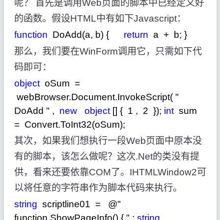
呢？ 首先是调用Web页面的脚本中已经定义好
的函数。假设HTML中有如下Javascript：
function
DoAdd(a, b) {
return
a
+
b; }
那么，我们要在WinForm调用它，只需如下代
码即可：
object
oSum
=
webBrowser.Document.InvokeScript(
"
DoAdd
"
,
new
object
[] {
1
,
2
});
int
sum
=
Convert.ToInt32(oSum);
其次，如果我们想执行一段Web页面中原本没
有的脚本，该怎么做呢？这次.Net的类没有提
供，看来还要依靠COM了。IHTMLWindow2可
以将任意的字符串作为脚本代码来执行。
string
scriptline01
=
@"
function ShowPageInfo() {
"
;
string