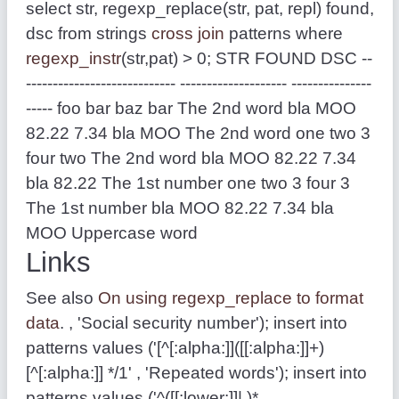
select str, regexp_replace(str, pat, repl) found,
dsc from strings
cross join
patterns where
regexp_instr
(str,pat) > 0; STR FOUND DSC --
---------------------------- -------------------- ---------------
----- foo bar baz bar The 2nd word bla MOO
82.22 7.34 bla MOO The 2nd word one two 3
four two The 2nd word bla MOO 82.22 7.34
bla 82.22 The 1st number one two 3 four 3
The 1st number bla MOO 82.22 7.34 bla
MOO Uppercase word
Links
See also
On using regexp_replace to format
data
. , 'Social security number'); insert into
patterns values ('[^[:alpha:]]([[:alpha:]]+)
[^[:alpha:]] */1' , 'Repeated words'); insert into
patterns values ('^([[:lower:]]| )*