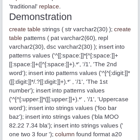
'traditional'
replace
.
Demonstration
create table
strings ( str varchar2(30) );
create
table
patterns ( pat varchar2(60), repl
varchar2(30), dsc varchar2(30) ); insert into
patterns values ('^[[:space:]]*[^[:space:]]+
[[:space:]]+([^[:space:]]+).*', '/1', 'The 2nd
word'); insert into patterns values ('^[^[:digit:]]*
([[:digit:]]*/.?[[:digit:]]+).*' , '/1', 'The 1st
number'); insert into patterns values
('^[^[:upper:]]*([[:upper:]]+).*' , '/1', 'Uppercase
word'); insert into strings values ('foo bar
baz'); insert into strings values ('bla MOO
82.22 7.34 bla'); insert into strings values ('
one two 3 four ');
column
found format a20