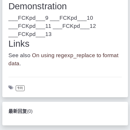
Demonstration
___FCKpd___9 ___FCKpd___10
___FCKpd___11 ___FCKpd___12
___FCKpd___13
Links
See also
On using regexp_replace to format
data
.
专利
最新回复
(
0
)