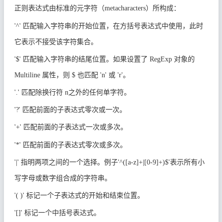
正则表达式由标准的元字符（
metacharacters
）所构成：
'
^
'
匹配输入字符串的开始位置，在方括号表达式中使用，此时
它表示不接受该字符集合。
'
$
'
匹配输入字符串的结尾位置。如果设置了
RegExp
对象的
Multiline
属性，则
$
也匹配
'n'
或
'r'
。
'
.
'
匹配除换行符
n
之外的任何单字符。
'
?
'
匹配前面的子表达式零次或一次。
'
+
'
匹配前面的子表达式一次或多次。
'
*
'
匹配前面的子表达式零次或多次。
'|'
指明两项之间的一个选择。例子
'^([a-z]+|[0-9]+)$'
表示所有小
写字母或数字组合成的字符串。
'( )'
标记一个子表达式的开始和结束位置。
'[]'
标记一个中括号表达式。