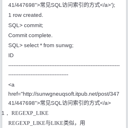
41/447698">
常见
SQL
访问索引的方式
</a>');
1 row created.
SQL> commit;
Commit complete.
SQL> select * from sunwg;
ID
-----------------------------------------------------------------
-----------------------------------
<a
href="http://sunwgneuqsoft.itpub.net/post/347
41/447698">
常见
SQL
访问索引的方式
</a>
1，
REGEXP_LIKE
REGEXP_LIKE
与
LIKE
类似，用