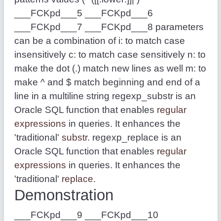
___FCKpd___5 ___FCKpd___6
___FCKpd___7 ___FCKpd___8 parameters
can be a combination of i: to match case
insensitively c: to match case sensitively n: to
make the dot (.) match new lines as well m: to
make ^ and $ match beginning and end of a
line in a multiline string regexp_substr is an
Oracle SQL function that enables
regular
expressions
in queries. It enhances the
'traditional'
substr
. regexp_replace is an
Oracle SQL function that enables
regular
expressions
in queries. It enhances the
'traditional'
replace
.
Demonstration
___FCKpd___9 ___FCKpd___10