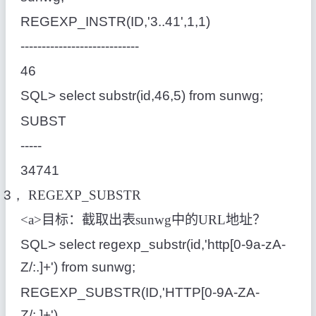
REGEXP_INSTR(ID,'3..41',1,1)
----------------------------
46
SQL> select substr(id,46,5) from sunwg;
SUBST
-----
34741
3，
REGEXP_SUBSTR
<a>
目标：截取出表
sunwg
中的
URL
地址？
SQL> select regexp_substr(id,'http[0-9a-zA-
Z/:.]+') from sunwg;
REGEXP_SUBSTR(ID,'HTTP[0-9A-ZA-
Z/:.]+')