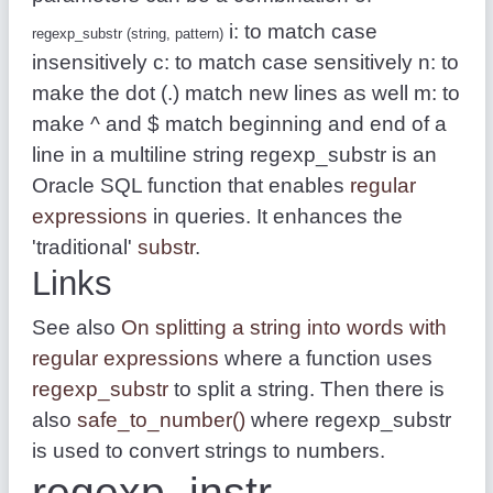
i: to match case
regexp_substr (string, pattern)
insensitively c: to match case sensitively n: to
make the dot (.) match new lines as well m: to
make ^ and $ match beginning and end of a
line in a multiline string regexp_substr is an
Oracle SQL function that enables
regular
expressions
in queries. It enhances the
'traditional'
substr
.
Links
See also
On splitting a string into words with
regular expressions
where a function uses
regexp_substr
to split a string. Then there is
also
safe_to_number()
where regexp_substr
is used to convert strings to numbers.
regexp_instr