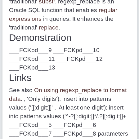
'traditional'
substr
. regexp_replace is an
Oracle SQL function that enables
regular
expressions
in queries. It enhances the
'traditional'
replace
.
Demonstration
___FCKpd___9 ___FCKpd___10
___FCKpd___11 ___FCKpd___12
___FCKpd___13
Links
See also
On using regexp_replace to format
data
. , 'Only digits'); insert into patterns
values ('[[:digit:]]' , 'At least one digit'); insert
into patterns values ('^-?[[:digit:]]*/.?[[:digit:]]+
___FCKpd___5 ___FCKpd___6
___FCKpd___7 ___FCKpd___8 parameters