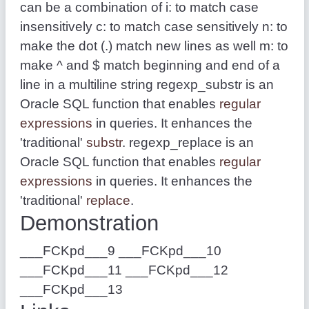
can be a combination of i: to match case
insensitively c: to match case sensitively n: to
make the dot (.) match new lines as well m: to
make ^ and $ match beginning and end of a
line in a multiline string regexp_substr is an
Oracle SQL function that enables
regular
expressions
in queries. It enhances the
'traditional'
substr
. regexp_replace is an
Oracle SQL function that enables
regular
expressions
in queries. It enhances the
'traditional'
replace
.
Demonstration
___FCKpd___9 ___FCKpd___10
___FCKpd___11 ___FCKpd___12
___FCKpd___13