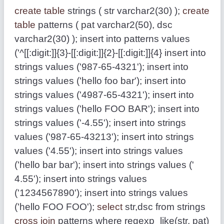
create table
strings ( str varchar2(30) );
create
table
patterns ( pat varchar2(50), dsc
varchar2(30) ); insert into patterns values
('^[[:digit:]]{3}-[[:digit:]]{2}-[[:digit:]]{4} insert into
strings values ('987-65-4321'); insert into
strings values ('hello foo bar'); insert into
strings values ('4987-65-4321'); insert into
strings values ('hello FOO BAR'); insert into
strings values ('-4.55'); insert into strings
values ('987-65-43213'); insert into strings
values ('4.55'); insert into strings values
('hello bar bar'); insert into strings values ('
4.55'); insert into strings values
('1234567890'); insert into strings values
('hello FOO FOO');
select
str,dsc from strings
cross join
patterns where regexp_like(str, pat)