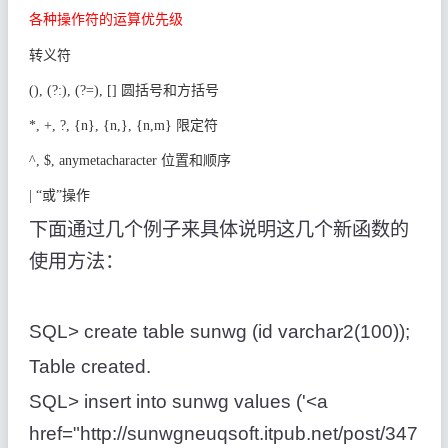
各种操作符的运算优先级
转义符
(), (?:), (?=), []
圆括号和方括号
*, +, ?, {n}, {n,}, {n,m}
限定符
^, $, anymetacharacter
位置和顺序
| “
或
”
操作
下面通过几个例子来具体说明这几个新函数的
使用方法：
SQL> create table sunwg (id varchar2(100));
Table created.
SQL> insert into sunwg values ('<a
href="http://sunwgneuqsoft.itpub.net/post/347