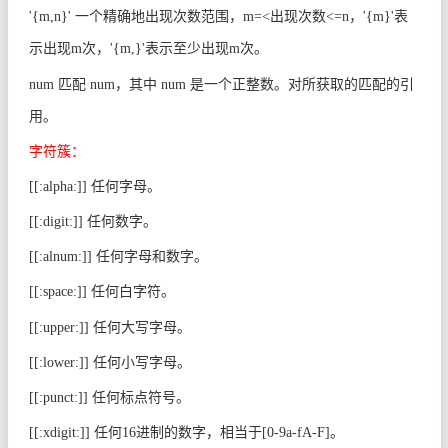
'{m,n}'
一个精确地出现次数范围，
m=<
出现次数
<=n
，
'{m}'
表
示出现
m
次，
'{m,}'
表示至少出现
m
次。
num
匹配
num
，其中
num
是一个正整数。对所获取的匹配的引
用。
字符簇：
[[:alpha:]]
任何字母。
[[:digit:]]
任何数字。
[[:alnum:]]
任何字母和数字。
[[:space:]]
任何白字符。
[[:upper:]]
任何大写字母。
[[:lower:]]
任何小写字母。
[[:punct:]]
任何标点符号。
[[:xdigit:]]
任何
16
进制的数字，相当于
[0-9a-fA-F]
。