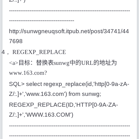
-----------------------------------------------------------------
-----------------------------------
http://sunwgneuqsoft.itpub.net/post/34741/44
7698
4，
REGEXP_REPLACE
<a>
目标：替换表
sunwg
中的
URL
的地址为
www.163.com?
SQL> select regexp_replace(id,'http[0-9a-zA-
Z/:.]+','www.163.com') from sunwg;
REGEXP_REPLACE(ID,'HTTP[0-9A-ZA-
Z/:.]+','WWW.163.COM')
-----------------------------------------------------------------
-----------------------------------------------------------------