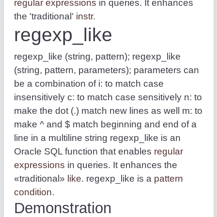
regular expressions
in queries. It enhances
the 'traditional'
instr
.
regexp_like
regexp_like (string, pattern); regexp_like
(string, pattern, parameters); parameters can
be a combination of i: to match case
insensitively c: to match case sensitively n: to
make the dot (.) match new lines as well m: to
make ^ and $ match beginning and end of a
line in a multiline string regexp_like is an
Oracle SQL function that enables
regular
expressions
in queries. It enhances the
«traditional»
like
. regexp_like is a
pattern
condition
.
Demonstration