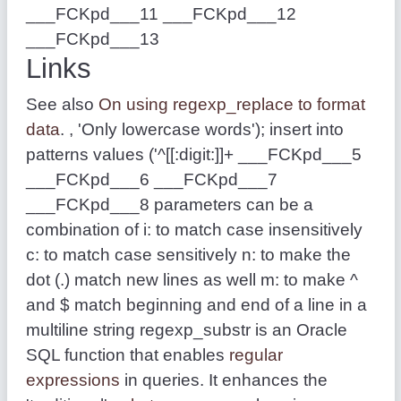
___FCKpd___11 ___FCKpd___12
___FCKpd___13
Links
See also
On using regexp_replace to format
data
. , 'Only lowercase words'); insert into
patterns values ('^[[:digit:]]+ ___FCKpd___5
___FCKpd___6 ___FCKpd___7
___FCKpd___8 parameters can be a
combination of i: to match case insensitively
c: to match case sensitively n: to make the
dot (.) match new lines as well m: to make ^
and $ match beginning and end of a line in a
multiline string regexp_substr is an Oracle
SQL function that enables
regular
expressions
in queries. It enhances the