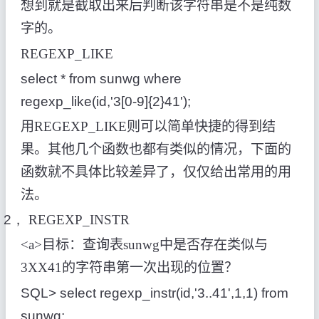
想到就是截取出来后判断该字符串是不是纯数
字的。
REGEXP_LIKE
select * from sunwg where
regexp_like(id,'3[0-9]{2}41');
用
REGEXP_LIKE
则可以简单快捷的得到结
果。其他几个函数也都有类似的情况，下面的
函数就不具体比较差异了，仅仅给出常用的用
法。
2，
REGEXP_INSTR
<a>
目标：查询表
sunwg
中是否存在类似与
3XX41
的字符串第一次出现的位置？
SQL> select regexp_instr(id,'3..41',1,1) from
sunwg;