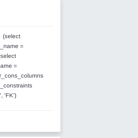
(select
_name =
select
name =
r_cons_columns
_constraints
, 'FK')