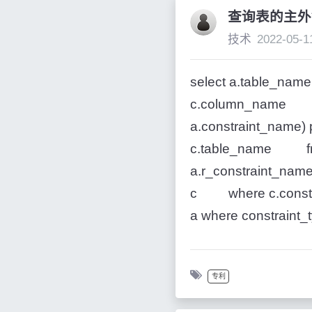
查询表的主外
技术
2022-05-1
select a.table_na
c.column_name fr
a.constraint_name
c.table_name fro
a.r_constraint_na
c where c.constrai
a where constraint_typ
专利