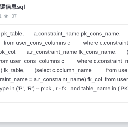
键信息sql
1
37
me pk_table, a.constraint_name pk_cons_name, 
om user_cons_columns c where c.constraint
) pk_col, a.r_constraint_name fk_cons_name, (
m user_cons_columns c where c.constraint_
me) fk_table, (select c.column_name from use
nt_name = a.r_constraint_name) fk_col from user
e in ('P', 'R') -- p:pk , r - fk and table_name in ('PK'