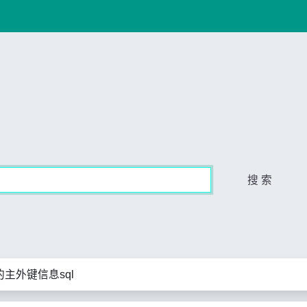
搜 索
主外键信息sql