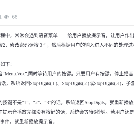
1
66
程中，常常会遇到语音菜单——给用户播放提示音，让用户作出
按
2
，修改密码请按
3
”
，然后根据用户的输入进入不同的处理过
能如下：
音“
Menu.Vox
”
,
同时等待用户的按键。只要用户有按键，停止播音
的话，系统返回
StopDigits('1')
、
StopDigits('2')
或
StopDigits('3')
，
子
的按键不是“
1
”、“
2
”、“
3
”的话，系统返回
StopDigits
，
就重新播放
在提示音播放完都没有按键的话，系统会等待
6
秒钟。若用户还
事件，就重新播放提示音。