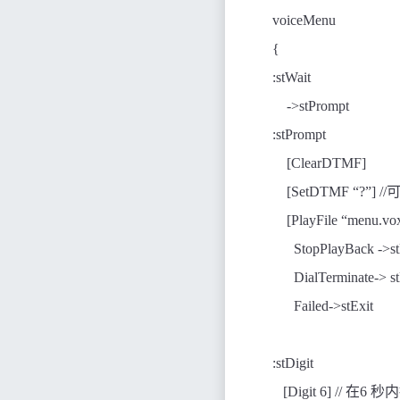
voiceMenu
{
:stWait
->stPrompt
:stPrompt
[ClearDTMF]
[SetDTMF “?”] //
[PlayFile “menu.vo
StopPlayBack ->st
DialTerminate-> st
Failed->stExit
:stDigit
[Digit 6] //
在
6
秒内