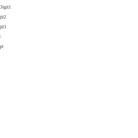
Digit1
git2
git3
t
pt