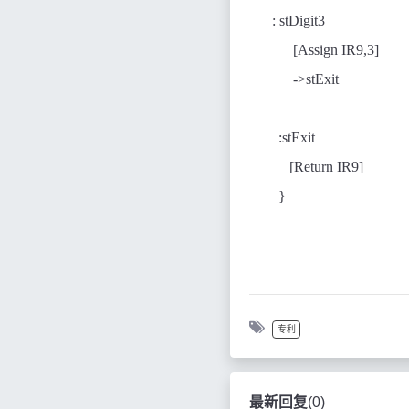
:
stDigit3
[Assign IR9,3]
->stExit
:stExit
[Return IR9]
}
专利
最新回复
(
0
)