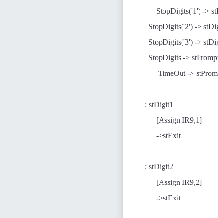
StopDigits('1') -> st
StopDigits('2') -> stDi
StopDigits('3') -> stDi
StopDigits ->
stPromp
TimeOut ->
stProm
:
stDigit1
[Assign IR9,1]
->stExit
:
stDigit2
[Assign IR9,2]
->stExit