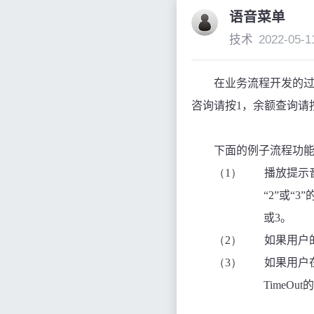
语音菜单
技术
2022-05-1
在业务流程开发的过
咨询请按
1
，余额查询请
下面的例子流程功
（1）
播放提示
“
2
”或“
3
”
或
3
。
（2）
如果用户
（3）
如果用户
TimeOut
的