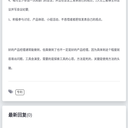
4
、每月至少参加一次跨部门的会议，并且在会议上发表自己的观点；
2人
以上能够主持会
议并写会议纪要
;
5
、积极参与讨论、产品体验、小组活动，不吝惜或者胆怯发表自己的观点
。
好的产品经理通常能做到，但真做到了也不一定是好的产品经理。因为具体到这个程度就
容易出问题，工具会演变，需要的是探索工具的心思。方法是死的，关键是使用方法的头
脑。
专利
最新回复
(
0
)