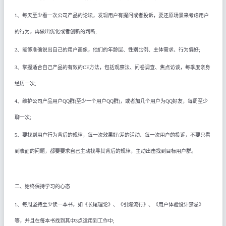
1
、每天至少看一次公司产品的论坛，发现用户有提问或者投诉，要还原场景来考虑用户
的行为，再做出优化或者创新的判断
;
2
、能够准确说出自己的用户画像，他们的年龄层、性别比例、主体需求、行为偏好
;
3
、掌握适合自己产品的有效的
CE
方法，包括观察法、问卷调查、焦点访谈，每季度亲身
经历一次
;
4
、维护公司产品用户
QQ
群(至少一个用户
QQ
群)，或者加几个用户为
QQ
好友，每周至少
聊一次
;
5
、要找到用户行为背后的规律，每一次效果好
/
差的活动、每一次用户的投诉，不要只看
到表面的问题，都要要求自己主动找寻其背后的规律，主动出击找到目标用户群
。
二、始终保持学习的心态
1
、每周坚持至少读一本书，如《长尾理论》、《引爆流行》、《用户体验设计禁忌》
等，并且在每本书找到其中
3
点运用到工作中
;