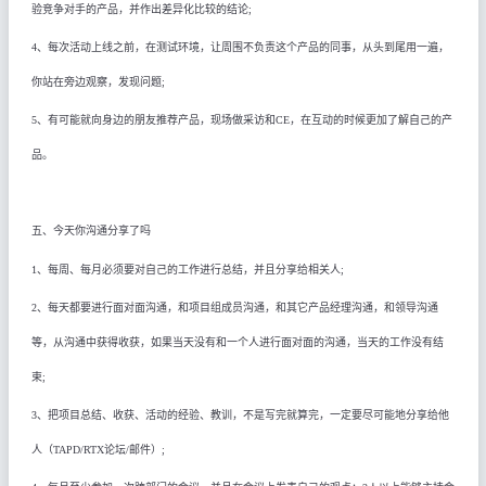
验竞争对手的产品，并作出差异化比较的结论
;
4
、每次活动上线之前，在测试环境，让周围不负责这个产品的同事，从头到尾用一遍，
你站在旁边观察，发现问题
;
5
、有可能就向身边的朋友推荐产品，现场做采访和
CE
，在互动的时候更加了解自己的产
品
。
五、今天你沟通分享了吗
1
、每周、每月必须要对自己的工作进行总结，并且分享给相关人
;
2
、每天都要进行面对面沟通，和项目组成员沟通，和其它产品经理沟通，和领导沟通
等，从沟通中获得收获，如果当天没有和一个人进行面对面的沟通，当天的工作没有结
束
;
3
、把项目总结、收获、活动的经验、教训，不是写完就算完，一定要尽可能地分享给他
人（
TAPD/RTX
论坛
/
邮件）
;