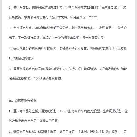
2
、勤于写文档，也是锻炼逻辑思维能力，包括产品需求文档和
PPT
，每次都要比上一次
有所提高，根据项目的需要写产品需求文档，每月至少写一个
PPT
;
3
、每次项目结束、运营活动结束都要做总结，列出优势
和
劣势
，一定要有至少一条结论
出来，下一次进行验证，再综合上一次的结论再提练，每一次都有进步
;
4
、每天花
15
分钟看有关行业的新闻，要敏感对待行业变化，看完新闻要求自己可以发表
1
、
2
点自己的看法
;
5
、需要掌握非自己负责的领域的基础知识，包括：项目管理知识、3G的基础知识、智能
图像的基础知识、手机终端的基础知识
。
三、对数据保持敏感
1
、至少为产品建立新开通流动模型、
ARPU
值(
每用户平均收入
)
模型、生命周期模型，能
够准确说出自己产品目前最大的问题
;
2
、每天看产品数据，细到每个渠道，给自己设定一个比例，超过这个比例的波动，一定