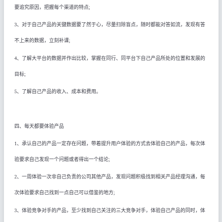
要追究原因，把握每个渠道的特点
;
3
、对于自己产品的关键数据要了然于心，尽量扫除盲点，随时都能对答如流，发现有答
不上来的数据，立刻补课
;
4
、了解大平台的数据并作出比较，掌握在同行、同平台下自己产品所处的位置和发展的
目标
;
5
、了解自己产品的收入、成本和费用
。
四、每天都要体验产品
1
、承认自己的产品一定存在问题，带着提升用户体验的方式去体验自己的产品，每次体
验要求自己发现一个问题或者得出一个结论
;
2
、一周体验一次非自己负责的公司其他产品，发现问题积极找到相关产品经理沟通，每
次体验要求自己找到一点自己可以借鉴的地方
;
3
、体验竞争对手的产品，至少找到自己关注的三大竞争对手，体验自己产品的同时，体