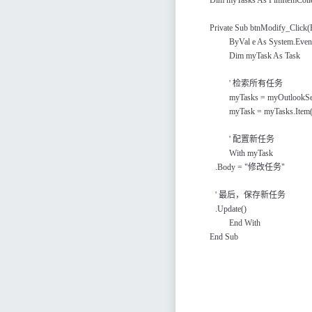
Private Sub
btnModify
_Click(
ByVal e As System.Eve
Dim myTask As Task
'
检索所有任务
myTasks = myOutlookSes
myTask = myTasks.Item
'
配置新任务
With myTask
.Body = "
修改任务
"
'
最后，保存新任务
.Update()
End With
End Sub