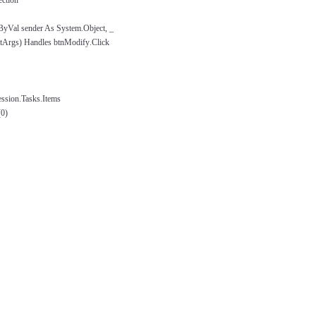
ByVal sender As System.Object, _
ntArgs) Handles
btnModify
.Click
sion.Tasks.Items
(0)