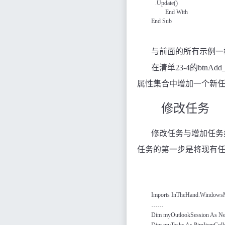
.Update()
End With
End Sub
与前面的所有示例一
在清单
23-4
的
btnAdd_
属性集合中增加一个新
修改任务
修改任务与增加任务
任务的第一步是将现有
Imports InTheHand.WindowsM
……
Dim myOutlookSession As Ne
Dim myTasks As PimItemColle