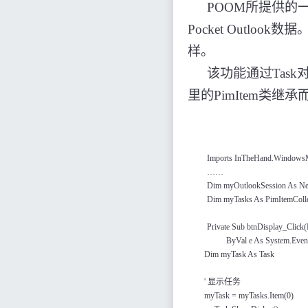
POOM
所提供的
Pocket Outlook
数据
样。
该功能通过
Task
里的
PimItem
类继承
Imports InTheHand.WindowsM
……
Dim myOutlookSession As Ne
Dim myTasks As PimItemColle
Private Sub btnDisplay_Click(
ByVal e As System.Event
Dim myTask As Task
'
显示任务
myTask = myTasks.Item(0)