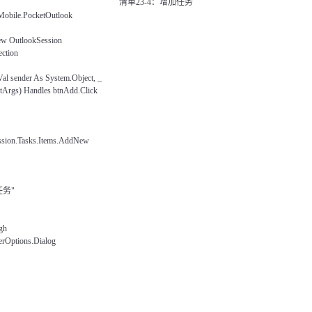
清单
23-4
：增加任务
obile.PocketOutlook
w OutlookSession
ction
al sender As System.Object, _
ntArgs) Handles
btnAdd
.Click
sion.Tasks.Items.AddNew
任务
"
gh
rOptions.Dialog