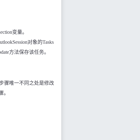
ection
变量。
utlookSession
对象的
Tasks
date
方法保存该任务。
步骤唯一不同之处是修改
骤。