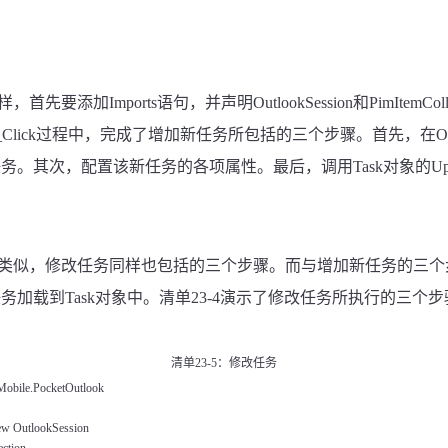
样，首先要添加
Imports
语句，并声明
OutlookSession
和
PimItemColl
Click
过程中，完成了增加新任务所包括的三个步骤。首先，在
O
任务。其次，配置该新任务的各项属性。最后，调用
Task
对象的
Up
类似，修改任务同样也包括的三个步骤。而与增加新任务的三个
任务加载到
Task
对象中。清单
23-4
演示了修改任务所执行的三个步
清单
23-5
：修改任务
obile.PocketOutlook
w OutlookSession
ction