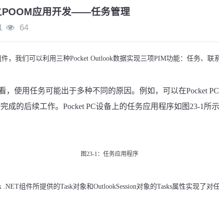
发之POOM应用开发——任务管理
1
64
组件，我们可以利用三种
Pocket Outlook
数据实现三项
PIM
功能：任务、联
。
看，使用任务可能出于多种不同的原因。例如，可以在
Pocket PC
待完成的后续工作。
Pocket PC
设备上的任务应用程序如图
23-1
所
图
23-1
：任务应用程序
k .NET
组件所提供的
Task
对象和
OutlookSession
对象的
Tasks
属性实现了对