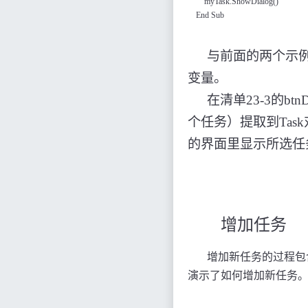
myTask.ShowDialog()
End Sub
与前面的两个示
变量。
在清单
23-3
的
btnD
个任务）提取到
Task
的界面里显示所选任
增加任务
增加新任务的过程包
演示了如何增加新任务