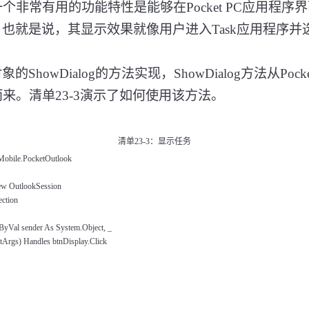
一个非常有用的功能特性是能够在
Pocket PC
应用程序界
。也就是说，其显示效果就像用户进入
Task
应用程序并
对象的
ShowDialog
的方法实现，
ShowDialog
方法从
Pock
而来。清单
23-3
演示了如何使用该方法。
清单
23-3
：显示任务
obile.PocketOutlook
w OutlookSession
ction
ByVal sender As System.Object, _
Args) Handles btnDisplay.Click