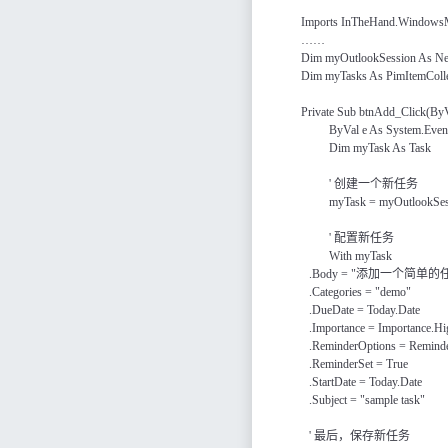
Imports InTheHand.WindowsM
……
Dim myOutlookSession As Ne
Dim myTasks As PimItemColle
Private Sub
btnAdd
_Click(ByV
ByVal e As System.Eve
Dim myTask As Task
'
创建一个新任务
myTask = myOutlookSes
'
配置新任务
With myTask
.Body = "
添加一个简单的
.Categories = "demo"
.DueDate = Today.Date
.Importance = Importance.Hi
.ReminderOptions = Reminde
.ReminderSet = True
.StartDate = Today.Date
.Subject = "sample task"
'
最后，保存新任务