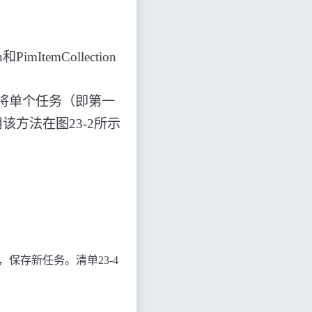
n
和
PimItemCollection
将单个任务（即第一
用该方法在图
23-2
所示
，保存新任务。清单
23-4