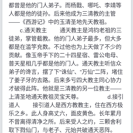
都曾是他的门人弟子。而杨戬、哪吒、李靖等
人都是他的徒孙。后来他成为三清教的主管
——《西游记》中的玉清圣地先天教祖。
c.通天教主 通天教主是鸿钧老祖的三
徒弟，掌管截教。他的门人弟子最多，但大多
都是在滥竽充数。不过他也为上天做了不少的
贡献。像玉帝手下的二十四星宿、雷公电母、
普天星相几乎都是他的门人。通天教主听信众
弟子的谗言，摆了下“诛仙”、“万仙”二阵，堵住
了姜子牙的去路。后来多亏四大教主同心协力
才破得此阵。他就是三清教的另一位教主——
上清圣地通天教祖灵宝天尊。 d.接引
道人 接引道人是西方教教主，住在西方极
乐之乡。此人身高丈六，面皮黄色。长年累月
不曾离得清净之所。后来受人之约，三颗舍利
取下戮仙门，与老子、元始共破通天恶阵。