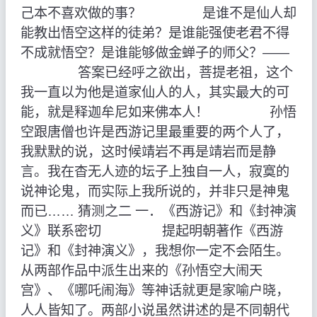
己本不喜欢做的事？ 是谁不是仙人却
能教出悟空这样的徒弟？是谁能强使老君不得
不成就悟空？是谁能够做金蝉子的师父？——
答案已经呼之欲出，菩提老祖，这个
我一直以为他是道家仙人的人，其实最大的可
能，就是释迦牟尼如来佛本人！ 孙悟
空跟唐僧也许是西游记里最重要的两个人了，
我默默的说，这时候靖岩不再是靖岩而是静
言。我在杳无人迹的坛子上独自一人，寂寞的
说神论鬼，而实际上我所说的，并非只是神鬼
而已…… 猜测之二 一．《西游记》和《封神演
义》联系密切 提起明朝著作《西游
记》和《封神演义》，我想你一定不会陌生。
从两部作品中派生出来的《孙悟空大闹天
宫》、《哪吒闹海》等神话就更是家喻户晓，
人人皆知了。两部小说虽然讲述的是不同朝代