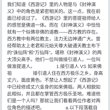
我们知道《西游记》里的人物是与《封神演
义》中的角色是紧密相关的。这一点，我在前
面已经说过了。《西游记》里的菩提祖师给人
的感觉是佛道一体。而在《封神演义》中恰恰
就有一个似佛非佛的道教——西方教的存在。
西方教中有两位教主，法力无边神通广大。曾
经帮助太上老君和元始天尊大破通天教主布下
的“诛仙阵”和“万仙阵”。堪称《封神演义》的两
大顶尖高手。他们一位叫做接引道人，一位叫
做准提道人。 1.接引道人 VS 如来佛
祖 接引道人住在西方极乐之乡，身高
丈六，面皮黄色。不禁让人想起了《西游记》
中已经修成丈六金身的如来佛祖。两人相貌如
此相似，并且都在掌管西方极乐圣地。难道他
们是一个人吗？那就让我们看看两位作者对两
位角色的描述吧。 a.以下段落截自