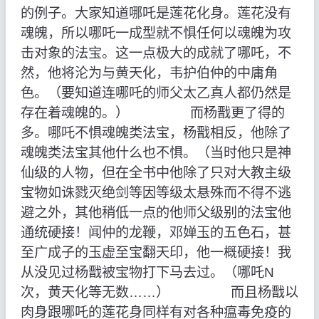
的例子。大家知道哪吒是莲花化身。莲花没有
魂魄，所以哪吒一成型就不惧任何以魂魄为攻
击对象的法宝。这一点极大的成就了哪吒，不
然，他将沦为与黄天化，韦护伯仲的中庸角
色。（要知道连哪吒的师父太乙真人都仍然是
存在着魂魄的。） 而杨戬更了得的
多。哪吒不惧魂魄类法宝，杨戬相反，他除了
魂魄类法宝其他什么也不惧。（当时他只是神
仙级的人物，但在全书中他除了只对大教主级
宝物如诛戮灭绝剑等因等级太悬殊而不得不逃
避之外，其他稍低一点的他师父级别的法宝他
通统硬接！闻仲的龙鞭，邓婵玉的五色石，甚
至广成子的玉虚至宝翻天印，他一概硬接！我
从没见过杨戬被宝物打下马去过。（哪吒N
次，黄天化等无数……） 而且杨戬以
肉身跟哪吒的莲花身同样有对各种瘟毒免疫的