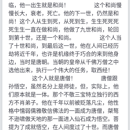
临，他一出生就是和尚！ 这个和尚慢
慢长大，衰老，死亡。他的下一世，仍然是和
尚！这个人从生到死，从死到生，生生死死死
死生生一直在做和尚，他做了九世和尚，轮回
到第十世，还是一个和尚。 这个人当
了十世和尚，到最后这一世，他在人间已经历
劫将近千年，也许是机缘终于巧合的来到他身
边，当时是唐朝。当朝的皇帝从千佛万僧之中
选他出来，执行一个伟大的任务，取西经！
这个人就是唐僧！ 唐僧跟
孙悟空，虽然名分上是师徒，但，实际上，他
们原本就是一体。那个不敬三宝特立独行的西
方不肖弟子。他在千年以前被贬落凡尘，他性
格中懦弱儒雅敬信佛法的一面成为唐僧，桀骜
不逊啸傲天地的那一面进入仙石成为悟空。菩
提为了成就悟空，在人间度过了十世。而唐僧