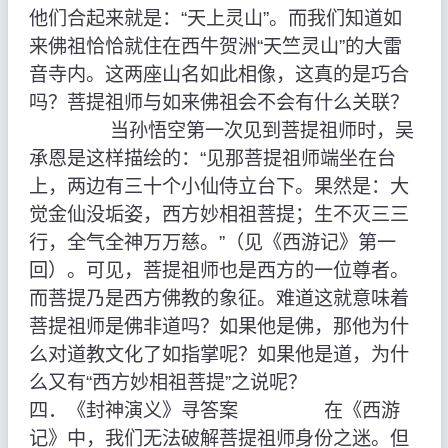
他们合起来就是：“天上灵山”。而我们知道如
来佛祖恰恰就住在西牛贺洲“天竺灵山”的大雷
音寺内。这两座山名如此相像，这真的是巧合
吗？菩提祖师与如来佛祖会不会有什么关联？
当孙悟空第一次见到菩提祖师时，吴
承恩是这样描绘的：“见那菩提祖师端坐在台
上，两边有三十个小仙侍立台下。果然是：大
觉金仙没垢姿，西方妙相祖菩提；生不灭三三
行，全气全神万万慈。”（见《西游记》第一
回）。可见，菩提祖师也是西方的一位尊者。
而菩提乃是西方佛教的象征。难道这就意味着
菩提祖师是佛非道吗？如果他是佛，那他为什
么对道教文化了如指掌呢？如果他是道，为什
么又有“西方妙相祖菩提”之说呢？
四．《封神演义》寻答案 在《西游
记》中，我们无法破解菩提祖师身份之迷。但