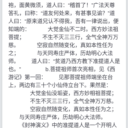
袍，面黄微须，道人曰：“稽首了！”广法天尊
答礼，曰称：“道友何处来，有甚事见谕？”道
人曰：“原来道兄认不得我，吾有一律说出，便
知端的： 大觉金仙不二时。西方妙法祖
菩提； 不生不灭三三行，全气全神万万
慈。 空寂自然随变化，真如本性任为
之； 与天同寿庄严体，历劫明心大法
师。 道人曰：“贫道乃西方教下准提道人是
也。” b.菩提祖师首次亮相，见《西
游记》第一回： 见那菩提祖师端坐在台
上，两边有三十个小仙侍立台下。果然是：
大觉金仙没垢姿，西方妙相祖菩提；
不生不灭三三行，全气全神万万慈。
空寂自然随变化，真如本性任为之；
与天同寿庄严体，历劫明心大法师。
《封神演义》中的准提道人是一个开明人