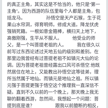
的真正主角，其实这是不恰当的，他只是“第一
主角”。因为西游的队伍里每个人都是主角，包
括龙马。 孙悟空是天产石猴，生于花
果山水帘洞，得育明师。修成大道。降龙伏虎
强销死籍。一根如意金箍棒，横扫天上地下，
高傲刚强，生平从不服人。 他受业的师
父，是一个叫菩提老祖的人。 我在很久以
前写过东西论述过天地五仙的级别和差别。在
那里边我曾经有过菩提老祖不如镇元大仙的论
调。因为菩提老祖曾经露出口风可杀悟空.他既
然居住在地上，又能教出孙悟空这等徒弟，理
所当然属于地仙。而镇元是地仙之祖。所以镇
元强于菩提更强于悟空这个推理我一直深信不
疑。直到不久以前的一个晚上，那天晚上我无
聊的翻着西游，忽然间，我想起一个问题：菩
提到底是谁？ 跟我以前臆断的相反，