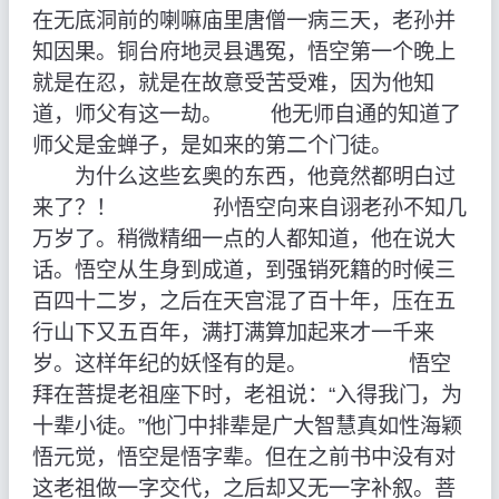
在无底洞前的喇嘛庙里唐僧一病三天，老孙并
知因果。铜台府地灵县遇冤，悟空第一个晚上
就是在忍，就是在故意受苦受难，因为他知
道，师父有这一劫。 他无师自通的知道了
师父是金蝉子，是如来的第二个门徒。
为什么这些玄奥的东西，他竟然都明白过
来了？！ 孙悟空向来自诩老孙不知几
万岁了。稍微精细一点的人都知道，他在说大
话。悟空从生身到成道，到强销死籍的时候三
百四十二岁，之后在天宫混了百十年，压在五
行山下又五百年，满打满算加起来才一千来
岁。这样年纪的妖怪有的是。 悟空
拜在菩提老祖座下时，老祖说：“入得我门，为
十辈小徒。”他门中排辈是广大智慧真如性海颖
悟元觉，悟空是悟字辈。但在之前书中没有对
这老祖做一字交代，之后却又无一字补叙。菩