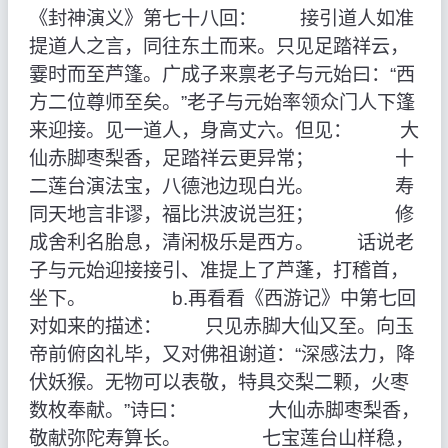
《封神演义》第七十八回： 接引道人如准
提道人之言，同往东土而来。只见足踏祥云，
霎时而至芦篷。广成子来禀老子与元始曰：“西
方二位尊师至矣。”老子与元始率领众门人下篷
来迎接。见一道人，身高丈六。但见： 大
仙赤脚枣梨香，足踏祥云更异常； 十
二莲台演法宝，八德池边现白光。 寿
同天地言非谬，福比洪波说岂狂； 修
成舍利名胎息，清闲极乐是西方。 话说老
子与元始迎接接引、准提上了芦蓬，打稽首，
坐下。 b.再看看《西游记》中第七回
对如来的描述： 只见赤脚大仙又至。向玉
帝前俯囟礼毕，又对佛祖谢道：“深感法力，降
伏妖猴。无物可以表敬，特具交梨二颗，火枣
数枚奉献。”诗曰： 大仙赤脚枣梨香，
敬献弥陀寿算长。 七宝莲台山样稳，