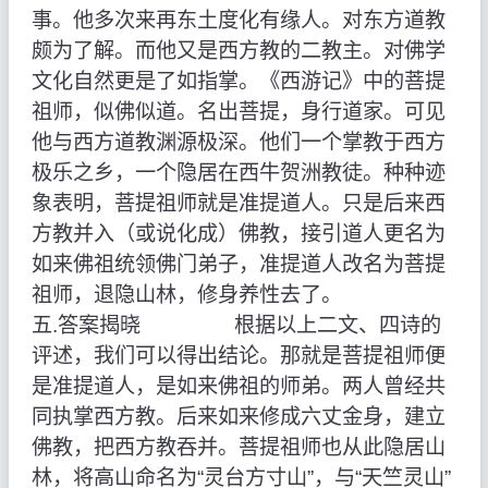
事。他多次来再东土度化有缘人。对东方道教
颇为了解。而他又是西方教的二教主。对佛学
文化自然更是了如指掌。《西游记》中的菩提
祖师，似佛似道。名出菩提，身行道家。可见
他与西方道教渊源极深。他们一个掌教于西方
极乐之乡，一个隐居在西牛贺洲教徒。种种迹
象表明，菩提祖师就是准提道人。只是后来西
方教并入（或说化成）佛教，接引道人更名为
如来佛祖统领佛门弟子，准提道人改名为菩提
祖师，退隐山林，修身养性去了。
五.答案揭晓 根据以上二文、四诗的
评述，我们可以得出结论。那就是菩提祖师便
是准提道人，是如来佛祖的师弟。两人曾经共
同执掌西方教。后来如来修成六丈金身，建立
佛教，把西方教吞并。菩提祖师也从此隐居山
林，将高山命名为“灵台方寸山”，与“天竺灵山”