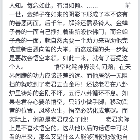
人知。每念如此，有泪如倾。…… 前
一世，金蝉子在如来的阴影下形成了本不该有
的善恶两面。后千年，解铃还需系铃人。金蝉
子善的一面自己挣扎着重新皈依佛门，而金蝉
子恶的一面，就自然需要一个助力来帮助他完
成重新由恶向善的大举。而这过程的头一步就
是要教会悟空本领，如此一来，就有了菩提这
个人。 悟空叱咤神界没有问题，在天
界闹腾的功力应该还差的远。而他居然一无阻
挡的就吃到了老君五壶金丹！还被老君在八卦
炉里铸炼的金刚不坏。五行八卦循环不息。如
果老君存心要杀悟空，只消小做手脚，移动巽
宫的位置，风移火生，悟空必然化成焦碳。而
实际上，倒象是老君成全了他！ 老君实际
上是不喜欢悟空的，这从他以后的话语中可以
看的出来，那么又是什么人能够强使他做他自