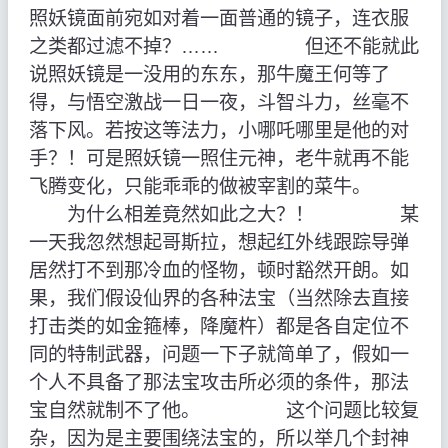
照妖镜面前宛如对着一面普通的镜子，连衣服
之类都过滤不掉？…… 但还不能就此
说照妖镜是一没用的东东，那牛魔王何等了
得，与悟空激战一日一夜，斗智斗力，丝毫不
落下风。若按这等法力，小哪吒哪里是他的对
手？！可是照妖镜一照住元神，老牛就再不能
飞腾变化，只能乖乖的做被宰割的菜牛。
为什么相差竟然如此之大？！ 某
一天我忽然想起哥斯拉，想起红外线跟踪导弹
居然打不到那冷血的怪物，顿时豁然开朗。如
果，我们假设仙界的各种法宝（当然除去直接
打击类的如金箍棒，降魔杵）都是各自定位不
同的特制武器，问题一下子就简单了，假如一
个人不具备了那法宝攻击所必须的条件，那法
宝自然就制不了他。 这个问题比较复
杂，因为是主要围绕法宝的，所以举几个封神