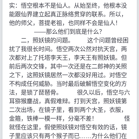
实：悟空根本不是仙人。从始至终，他根本没
能跟仙界建立起真正脉络贯穿的联系。所以，
他的师父，菩提老祖，也同样不会是仙人！
——那么他们到底是什么？
二，照妖镜的问题。 这个问题曾经困
扰了我很长时间。悟空两次公然对抗天宫，两
次都对上了托塔李天王，李天王有照妖镜。但
前后两次交锋，其中一次还是在二郎神的关照
之下，这照妖镜居然一次都没好用过。对悟空
不构成任何威胁。当时最后破解悟空变化的方
法，是锁了琵琶骨。 很久以后，悟空与六
耳猕猴鏖战，真假难辩。打到天宫，照妖镜第
二次出场，在镜子里，看到两个大圣，衣服，
金箍，铁棒一模一样，分毫不差！ 怪
就怪在这里，假使照妖镜对悟空有效的话，镜
子里应该只有两个猴子而已……为什么他们在