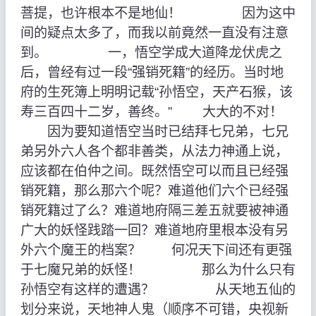
菩提，也许根本不是地仙！ 因为这中
间的疑点太多了，而我以前竟然一直没有注意
到。 一，悟空学成大道降龙伏虎之
后，曾经有过一段“强销死籍”的经历。当时地
府的生死簿上明明记载“孙悟空，天产石猴，该
寿三百四十二岁，善终。” 大大的不对！
因为要知道悟空当时已结拜七兄弟，七兄
弟另外六人各个都非善类，从法力神通上说，
应该都在伯仲之间。既然悟空可以而且已经强
销死籍，那么那六个呢？难道他们六个已经强
销死籍过了么？难道地府隔三差五就要被神通
广大的妖怪践踏一回？难道地府里根本没有另
外六个魔王的档案？ 何况天下间还有更强
于七魔兄弟的妖怪！ 那么为什么只有
孙悟空有这样的遭遇？ 从天地五仙的
划分来说，天地神人鬼（顺序不可错，央视新