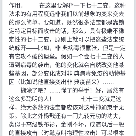
作用。 在这里要解释一下七十二变。这种
法术的有用程度远非我们以前想象的变来变去
的那么简单，要知道，既然很多法宝都是靠锁
定特定目标而攻击的话，那么，具有极端不稳
定性的七十二变，原则上就可以把这些法宝统
统躲开——比如，非 典病毒很嚣张，但是一定
有它攻不破的堡垒。假如一个会七十二变的人
遭到病毒的袭击，他的变化就会自然改变他某
些基因，部分变化成对非 典病毒免疫的动物基
因（比如说他直接变出非 典疫苗来）……
糊涂了吧？……懂了的举手！好，居然有
这么多聪明的人！ 七十二变就是这
样，绝大多数的法宝都应该对这种神通束手无
策。除此之外杨戬还有一门九转元功的功夫，
类似于高级铁布衫，金刚不坏，成道以后一般
的直接攻击（时髦点叫物理性攻击）可以根本