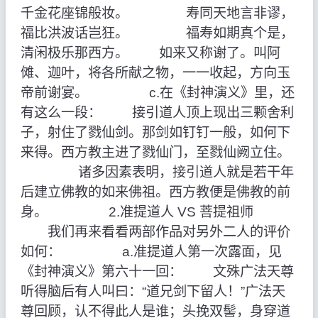
千金花座锦般妆。 寿同天地言非谬，
福比洪波话岂狂。 福寿如期真个是，
清闲极乐那西方。 如来又称谢了。叫阿
傩、迦叶，将各所献之物，一一收起，方向玉
帝前谢宴。 c.在《封神演义》里，还
有这么一段： 接引道人顶上现出三颗舍利
子，射住了戮仙剑。那剑如钉钉一般，如何下
来得。西方教主进了戮仙门，至戮仙阙立住。
诸多因素表明，接引道人就是若干年
后建立佛教的如来佛祖。西方教便是佛教的前
身。 2.准提道人 VS 菩提祖师
我们再来看看两部作品对另外二人的评价
如何： a.准提道人第一次露面，见
《封神演义》第六十一回： 文殊广法天尊
听得脑后有人叫曰：“道兄剑下留人！”广法天
尊回顾，认不得此人是谁；头挽双髻，身穿道