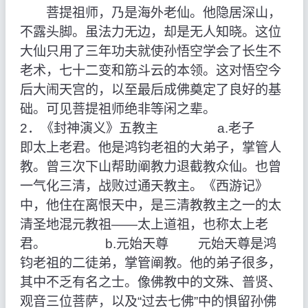
菩提祖师，乃是海外老仙。他隐居深山，
不露头脚。虽法力无边，却是无人知晓。这位
大仙只用了三年功夫就使孙悟空学会了长生不
老术，七十二变和筋斗云的本领。这对悟空今
后大闹天宫的，以至最后成佛奠定了良好的基
础。可见菩提祖师绝非等闲之辈。
2．《封神演义》五教主 a.老子
即太上老君。他是鸿钧老祖的大弟子，掌管人
教。曾三次下山帮助阐教力退截教众仙。也曾
一气化三清，战败过通天教主。《西游记》
中，他住在离恨天中，是三清教教主之一的太
清圣地混元教祖——太上道祖，也称太上老
君。 b.元始天尊 元始天尊是鸿
钧老祖的二徒弟，掌管阐教。他的弟子很多，
其中不乏有名之士。像佛教中的文殊、普贤、
观音三位菩萨，以及“过去七佛”中的惧留孙佛