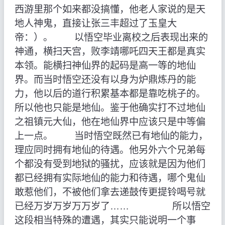
西游里那个如来都没搞懂，他老人家说的是天
地人神鬼，直接让张三丰超过了玉皇大
帝：）。 以悟空毕业离校之后表现出来的
神通，横扫天宫，败李靖哪吒四天王都是真实
本领。能横扫神仙界的起码是高一等的地仙
界。而当时悟空还没有以身为炉鼎炼丹的能
力，他以后的道行积累基本都是靠吃桃子的。
所以他也只能是地仙。鉴于他确实打不过地仙
之祖镇元大仙，他在地仙界中应该只是中等偏
上一点。 当时悟空既然已有地仙的能力，
理应同时拥有地仙的待遇。他另外六个兄弟每
个都没有受到地狱的骚扰，应该就是因为他们
都已经拥有实际地仙的能力和待遇，哪个鬼仙
敢惹他们，不被他们拿去递鼓传更提铃喝号就
已经万岁万岁万万岁了…… 所以悟空
这段相当特殊的遭遇，其实只能说明一个事