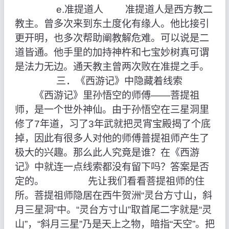
e.准提道人 准提道人是西方教二
教主。曾多次来到东土度化有缘人。他比接引
更开明，也多次帮助阐教解危难。可以说是二
道皆通。他手里的加持神杵和七宝妙树真可谓
是法力无边。通天教主曾两次败在准提之手。
三．《西游记》中隐藏着线索
《西游记》里孙悟空的师傅——菩提祖
师，是一个世外神仙。由于孙悟空在三星洞里
修了7年道，习了3年武就把灵宵宝殿揭了个底
掉，因此有很多人对他的师傅普提祖师产生了
极大的兴趣。那么此人究竟是谁？在《西游
记》中就连一点线索都没有留下吗？答案是否
定的。 先让我们看看菩提祖师的住
所。菩提祖师隐居在西牛贺洲“灵台方寸山，斜
月三星洞”中。“灵台方寸山”取首尾二字就是“灵
山”，“斜月三星”乃是天上之物，暗指“天空”。把