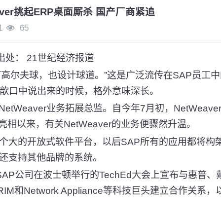
eaver挑起ERP桌面厮杀 国产厂商紧追
1
65
出处： 21世纪经济报道
尔夫球，也设计球道。”这是广泛流传在SAP员工中
蒋歆口中说出来的时候，格外意味深长。
tWeaver业务拓展总监。自今年7月初，NetWeave
相以来，有关NetWeaver的业务便骤然升温。
是一个大的开放式软件平台，以后SAP所有的应用都将构
ver还支持其他品牌的系统。
P公司在波士顿举行的TechEd大会上宣布与惠普、戴尔、
RIM和Network Appliance等科技巨头建立合作关