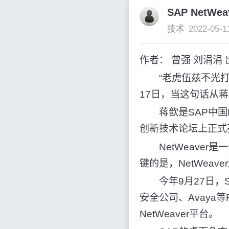
SAP NetW
技术
2022-05-1
作者： 曾强 刘涓涓 
“老虎伍兹不光打高
17日，当这句话从
蒋歆是SAP中国Ne
创新技术论坛上正式亮
NetWeaver
键的是，NetWea
今年9月27日，SA
安全公司、Avaya等
NetWeaver平台。