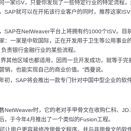
家ISV，只要你发现了一些特定行业的特定流程，然后基
，SAP就可以在开拓该行业客户的同时，推荐这家IS
P在NetWeaver平台上将拥有约1000个ISV。
两家：一家是中软国际，正在开发用于卫生等公用事业
p)，负责银行金融行业的某些流程。
其他区域也都适用，因而一旦开发成功，就等于完善了N
的营销，也能实现自己的商业价值。”西曼说。
初，SAP将会推出一款专门针对中国中型企业的软
tWeaver时，它的老对手甲骨文在收购仁科、JD.E、R
，于今年4月推出了一个类似的Fusion工程。
n可让用户更容易修改甲骨文程序，并与非甲骨文的软