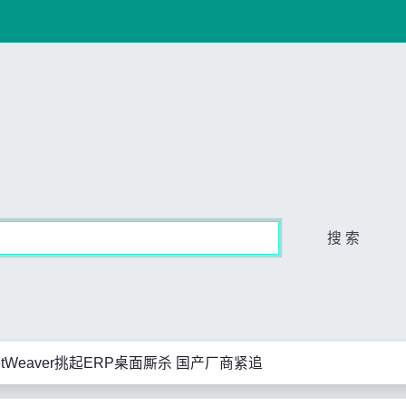
搜 索
NetWeaver挑起ERP桌面厮杀 国产厂商紧追