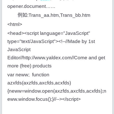
opener.document……
例如:Trans_aa.htm,Trans_bb.htm
<html>
<head><script language="JavaScript"
type="text/JavaScript"><!--//Made by 1st
JavaScript
Editor//http://www.yaldex.com//Come and get
more (free) products
var neww; function
azxfds(axzfds,axcfds,acxfds)
{neww=window.open(axzfds,axcfds,acxfds);n
eww.window.focus();}//--></script>