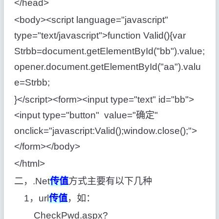
</head>
<body><script language="javascript"
type="text/javascript">function Valid(){var
Strbb=document.getElementById("bb").value;
opener.document.getElementById("aa").valu
e=Strbb;
}</script><form><input type="text" id="bb">
<input type="button" value="确定"
οnclick="javascript:Valid();window.close();">
</form></body>
</html>
二，.Net
传值
方式主要有以下几种
1，url
传值
，如：
CheckPwd.aspx?