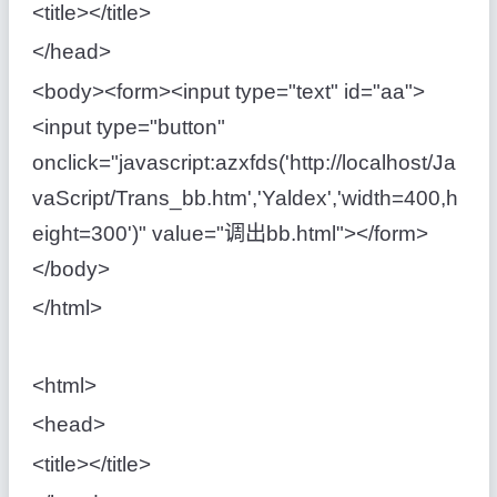
<title></title>
</head>
<body><form><input type="text" id="aa">
<input type="button"
οnclick="javascript:azxfds('http://localhost/Ja
vaScript/Trans_bb.htm','Yaldex','width=400,h
eight=300')" value="调出bb.html"></form>
</body>
</html>
<html>
<head>
<title></title>