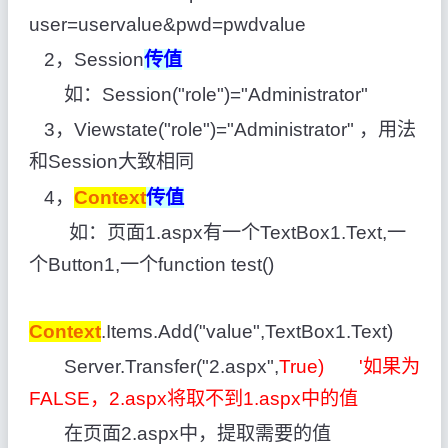
user=uservalue&pwd=pwdvalue
2，Session
传值
如：Session("role")="Administrator"
3，Viewstate("role")="Administrator" ，用法
和Session大致相同
4，
Context
传值
如：页面1.aspx有一个TextBox1.Text,一
个Button1,一个function test()
Context
.Items.Add("value",TextBox1.Text)
Server.Transfer("2.aspx",
True) '如果为
FALSE，2.aspx将取不到1.aspx中的值
在页面2.aspx中，提取需要的值