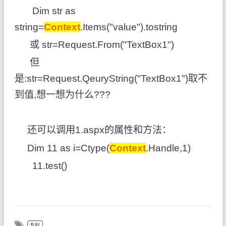
Dim str as
string=
Context
.Items("value").tostring
或 str=Request.From("TextBox1")
但
是:str=Request.QeuryString("TextBox1")取不
到值,想一想为什么???
还可以调用1.aspx的属性和方法：
Dim 11 as i=Ctype(
Context
.Handle,1)
11.test()
专利