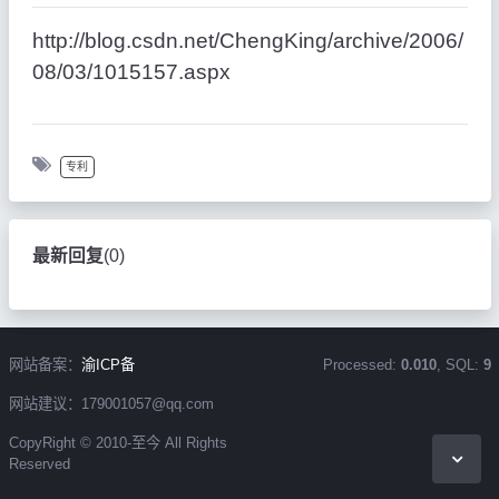
http://blog.csdn.net/ChengKing/archive/2006/
08/03/1015157.aspx
专利
最新回复
(
0
)
网站备案：
渝ICP备
Processed:
0.010
, SQL:
9
网站建议：179001057@qq.com
CopyRight © 2010-至今 All Rights
Reserved