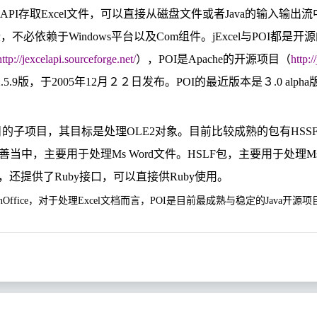
 API
存取
Excel
文件，可以直接从磁盘文件或者
Java
的输入输出流
些，不必依赖于
Windows
平台以及
Com
组件。
jExcel
与
POI
都是开源
http://jexcelapi.sourceforge.net/
），
POI
是
Apache
的开源项目（
http:/
.5.9
版，于
2005
年
12
月２２日发布。
POI
的最近版本是３
.0 alpha
目的子项目，其目标是处理
OLE2
对象。目前比较成熟的包有
HSS
善当中，主要用于处理
Ms Word
文件。
HSLF
包，主要用于处理
M
，还提供了
Ruby
接口，可以直接供
Ruby
使用。
nOffice
，对于处理
Excel
文档而言，
POI
是目前最成熟与稳定的
Java
开源项