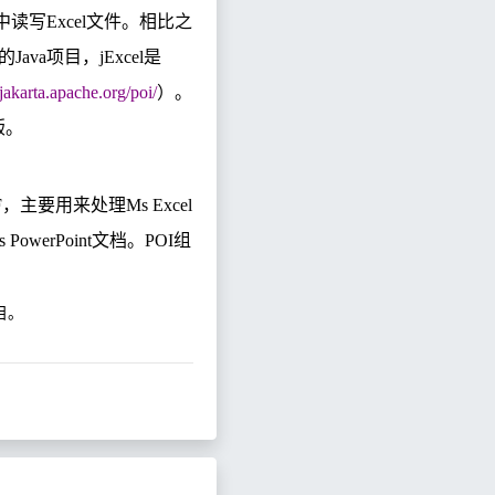
中读写
Excel
文件。相比之
的
Java
项目，
jExcel
是
/jakarta.apache.org/poi/
）。
版。
F
，主要用来处理
Ms Excel
s PowerPoint
文档。
POI
组
目。