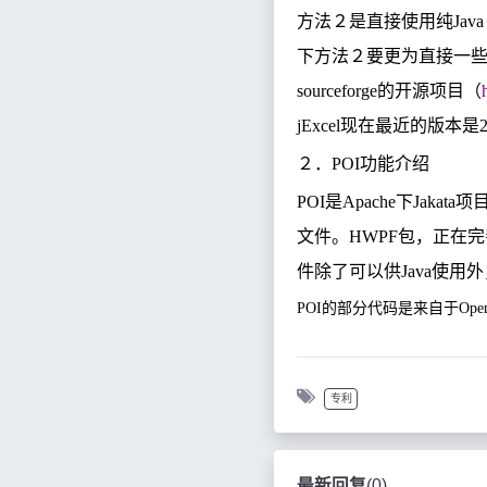
方法２是直接使用纯
Java
下方法２要更为直接一
sourceforge
的开源项目（
jExcel
现在最近的版本是
2
２．
POI
功能介绍
POI
是
Apache
下
Jakata
项
文件。
HWPF
包，正在完
件除了可以供
Java
使用外
POI
的部分代码是来自于
Ope
专利
最新回复
(
0
)