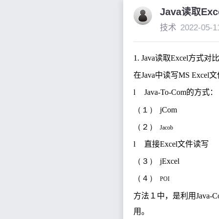
Java读取Ex
技术
2022-05-1
1. Java
读取
Excel
方式对
在
Java
中读写
MS Excel
文
l
Java-To-Com
的方式：
（１）
jCom
（２）
Jacob
l
直接
Excel
文件读写
（３）
jExcel
（４）
POI
方法１中，是利用
Java-
用。