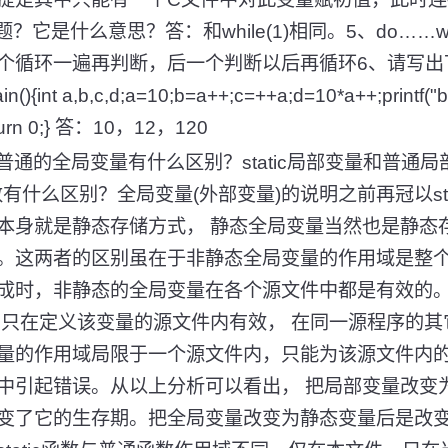
么问题？它是什么意思？答：和while(1)相同。5、do……whi
个循环一遍再判断，后一个判断以后再循环6、请写出
ain(){int a,b,c,d;a=10;b=a++;c=++a;d=10*a++;pr
rn 0;} 答：10，12，120
变量与普通的全局变量有什么区别？static局部变量和普
函数有什么区别？全局变量(外部变量)的说明之前再冠以sta
本身就是静态存储方式， 静态全局变量当然也是静态
。这两者的区别虽在于非静态全局变量的作用域是整个
成时，非静态的全局变量在各个源文件中都是有效的。
即只在定义该变量的源文件内有效， 在同一源程序的
量的作用域局限于一个源文件内，只能为该源文件内的
中引起错误。从以上分析可以看出， 把局部变量改变
变了它的生存期。把全局变量改变为静态变量后是改变