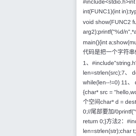
#include<stdio.h>int i
int(FUNC1)(int in);typ
void show(FUNC2 fun
arg2);printf("%d/n",*
main(){int a;s
代码是把一个字符串倒序
1、#include"string.
len=strlen(src);7、 
while(len--!=0) 11
{char* src = "hello,
个空间char* d = dest;
0;//尾部要加/0prin
return 0;}方法2：#inclu
len=strlen(str);char t;f