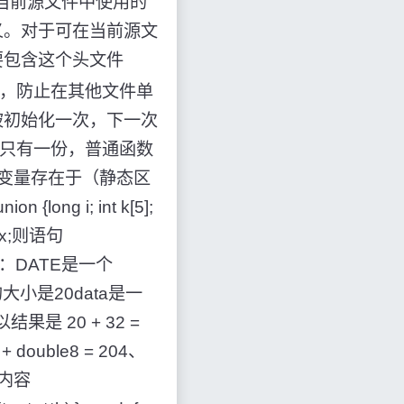
在当前源文件中使用的
定义。对于可在当前源文
要包含这个头文件
一次，防止在其他文件单
只被初始化一次，下一次
存中只有一份，普通函数
变量存在于（静态区
g i; int k[5];
 max;则语句
___答：DATE是一个
的大小是20data是一
以结果是 20 + 32 =
double8 = 204、
内容