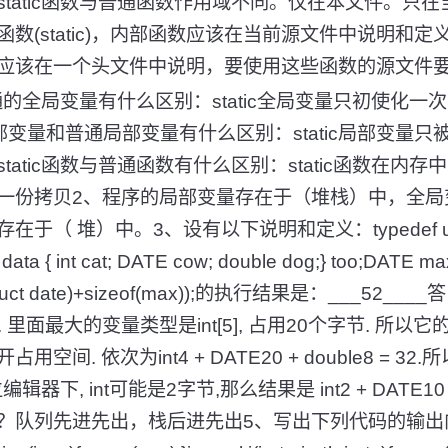
tatic函数与普通函数作用域不同。仅在本文件。只
数(static)，内部函数应该在当前源文件中说明和
应该在一个头文件中说明，要使用这些函数的源文件
与普通的全局变量有什么区别：static全局变量只初使化
ic局部变量和普通局部变量有什么区别：static局部变量
tatic函数与普通函数有什么区别：static函数在内
一份拷贝2、程序的局部变量存在于（堆栈）中，全局
 堆）中。3、设有以下说明和定义：typedef union {lon
t data { int cat; DATE cow; double dog;} too;DATE
of(struct date)+sizeof(max));的执行结果是：___52_
间. 里面最大的变量类型是int[5], 占用20个字节. 所以它
占用空间. 依次为int4 + DATE20 + double8 = 32.所
编辑器下, int可能是2字节,那么结果是 int2 + DATE10 + 
？队列先进先出，栈后进先出5、写出下列代码的输出