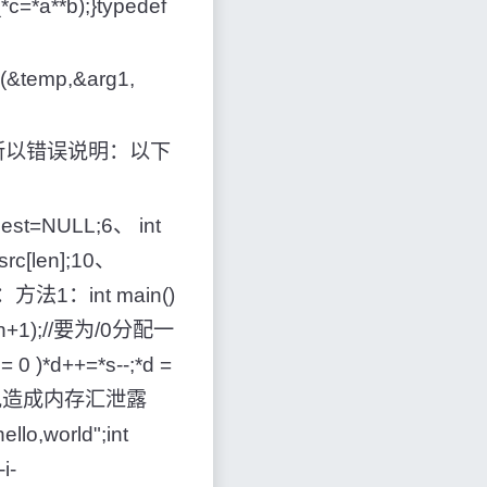
n(*c=*a**b);}typedef
n(&temp,&arg1,
面代码中的所以错误说明：以下
dest=NULL;6、 int
src[len];10、
} 答：方法1：int main()
oc(len+1);//要为/0分配一
0 )*d++=*s--;*d =
空间，以免造成内存汇泄露
llo,world";int
-i-