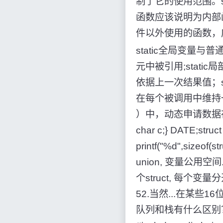
制了它的使用范围。s
函数应该说明为内部函
件以外使用的函数，
static全局变量
元中被引用;stat
依据上一次结果值；s
在每个被调用中维持
）中，动态申请数据存在于（
char c;} DATE;struc
printf("%d",size
union, 变量公用空
个struct, 每个变量分开
52.当然...在某些16位
队列和栈有什么区别