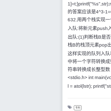
1]=t;}printf("%s
的答案应该是4^3-1=
632.用两个栈实现
入队:将新元素push入
出队:(1)判断栈B是
栈B的栈顶元素pop
这样实现的队列入队和
中将一个字符转换成整型
符串转换成长整型数 用 法: lo
<stdio.h> int main(vo
l = atol(lstr); printf(
专利