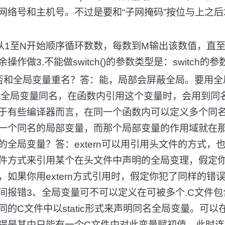
网络号和主机号。不过是要和“子网掩码”按位与上之
值，从1至N开始顺序循环数数，每数到M输出该数值，直
作做3.不能做switch()的参数类型是：switch的
否和全局变量重名？答：能，局部会屏蔽全局。要用全
可以与全局变量同名，在函数内引用这个变量时，会用到
于有些编译器而言，在同一个函数内可以定义多个同
一个同名的局部变量，而那个局部变量的作用域就在那
全局变量？答：extern可以用引用头文件的方式，也可
件方式来引用某个在头文件中声明的全局变理，假定
，如果你用extern方式引用时，假定你犯了同样的错
间报错3、全局变量可不可以定义在可被多个.C文件
的C文件中以static形式来声明同名全局变量。可以
提是其中只能有一个C文件中对此变量赋初值，此时连