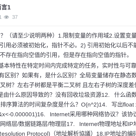
语言1
1
37
么用途？（请至少说明两种）1.限制变量的作用域2.设置变
 引用必须被初始化，指针不必。2) 引用初始化以后
) 不存在指向空值的引用，但是存在指向空值的指针。
的基本特性在特定时间内完成特定的任务，实时性与可靠
有区别？如果有，是什么区别？全局变量储存在静态
衡二叉树？左右子树都是平衡二叉树 且左右子树的深度
般是由什么原因导致的？没有回收垃圾资源12. 什么
. 冒泡排序算法的时间复杂度是什么？O(n^2)14. 写出float
01&&x<-0.000001)16. Internet采用哪种网络协
输层/网络层/数据链路层/物理层17. Internet物理地址
s Resolution Protocol)（地址解析協議）18.IP地