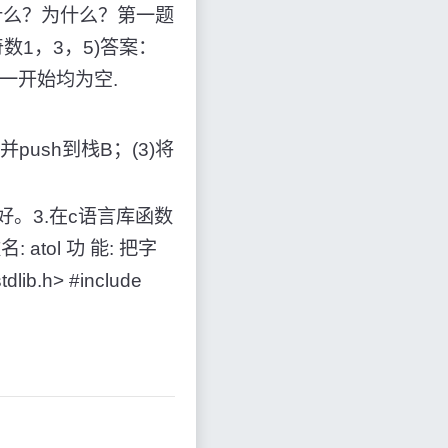
中间那个数是什么？为什么？第一题
为奇数1，3，5)答案：
 一开始均为空.
push到栈B；(3)将
好。3.在c语言库函数
tol 功 能: 把字
lib.h> #include