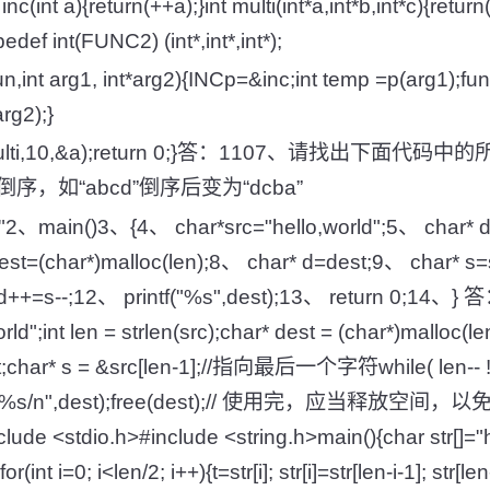
nc(int a){return(++a);}int multi(int*a,int*b,int*c){retur
edef int(FUNC2) (int*,int*,int*);
,int arg1, int*arg2){INCp=&inc;int temp =p(arg1);fu
arg2);}
how(multi,10,&a);return 0;}答：1107、请找出下
，如“abcd”倒序后变为“dcba”
h"2、main()3、{4、 char*src="hello,world";5、 char* 
dest=(char*)malloc(len);8、 char* d=dest;9、 char* s=
、 d++=s--;12、 printf("%s",dest);13、 return 0;14、
world";int len = strlen(src);char* dest = (char*)mall
char* s = &src[len-1];//指向最后一个字符while( len-- != 
tf("%s/n",dest);free(dest);// 使用完，应当释放
de <stdio.h>#include <string.h>main(){char str[]="he
or(int i=0; i<len/2; i++){t=str[i]; str[i]=str[len-i-1]; str[len