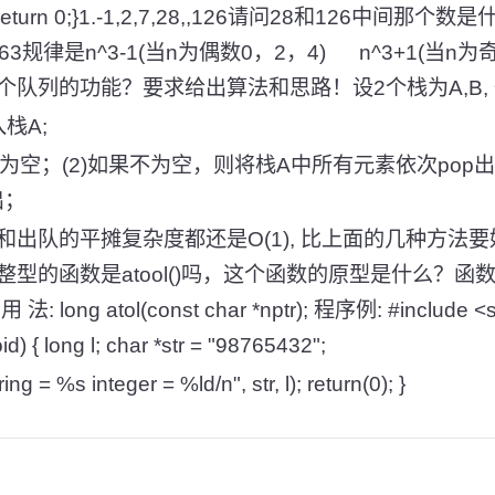
",str);return 0;}1.-1,2,7,28,,126请问28和126
63规律是n^3-1(当n为偶数0，2，4) n^3+1(当n
一个队列的功能？要求给出算法和思路！设2个栈为A,B,
栈A;
否为空；(2)如果不为空，则将栈A中所有元素依次pop出并
出；
出队的平摊复杂度都还是O(1), 比上面的几种方法要
的函数是atool()吗，这个函数的原型是什么？函数名: a
ng atol(const char *nptr); 程序例: #include <std
id) { long l; char *str = "98765432";
"string = %s integer = %ld/n", str, l); return(0); }