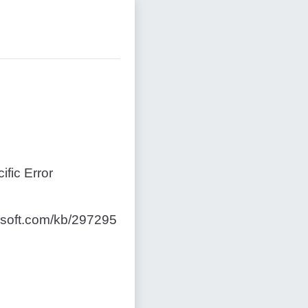
fic Error
osoft.com/kb/297295