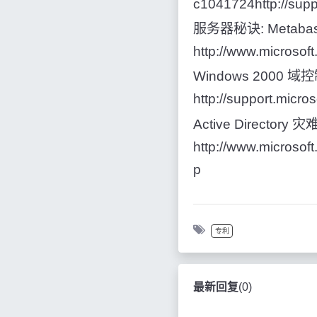
c1041724http://supp
服务器秘诀: Meta
http://www.microsof
Windows 2000 
http://support.micr
Active Director
http://www.microsof
p
专利
最新回复
(
0
)