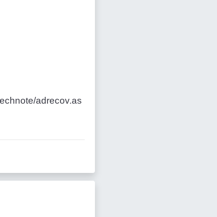
technote/adrecov.as