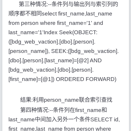
第三种情况:--条件列与输出列与索引列的
顺序都不相同select first_name,last_name
from person where first_name='1' and
last_name='1'Index Seek(OBJECT:
([bdg_web_vaction].[dbo].[person].
[person_name]), SEEK:([bdg_web_vaction].
[dbo].[person].[last_name]=[@2] AND
[bdg_web_vaction].[dbo].[person].
[first_name]=[@1]) ORDERED FORWARD)
结果:利用person_name联合索引查找
第四种情况:--条件列在first_name和
last_name中间加入另外一个条件SELECT id,
first_name,last_name from person where