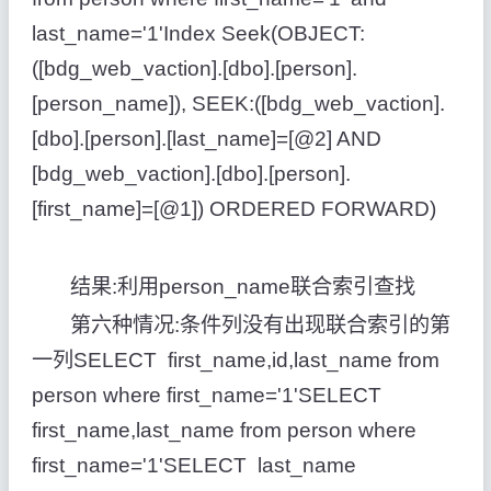
last_name='1'Index Seek(OBJECT:
([bdg_web_vaction].[dbo].[person].
[person_name]), SEEK:([bdg_web_vaction].
[dbo].[person].[last_name]=[@2] AND
[bdg_web_vaction].[dbo].[person].
[first_name]=[@1]) ORDERED FORWARD)
结果:利用person_name联合索引查找
第六种情况:条件列没有出现联合索引的第
一列SELECT first_name,id,last_name from
person where first_name='1'SELECT
first_name,last_name from person where
first_name='1'SELECT last_name