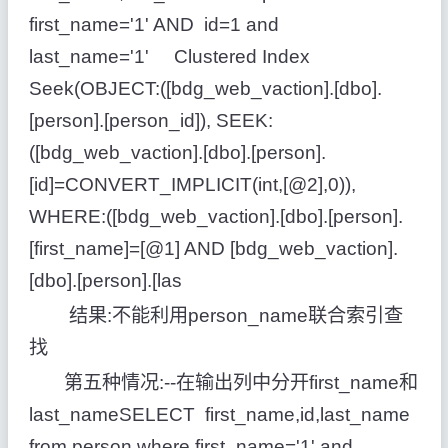
first_name='1' AND id=1 and
last_name='1' Clustered Index
Seek(OBJECT:([bdg_web_vaction].[dbo].
[person].[person_id]), SEEK:
([bdg_web_vaction].[dbo].[person].
[id]=CONVERT_IMPLICIT(int,[@2],0)),
WHERE:([bdg_web_vaction].[dbo].[person].
[first_name]=[@1] AND [bdg_web_vaction].
[dbo].[person].[las
结果:不能利用person_name联合索引查
找
第五种情况:--在输出列中分开first_name和
last_nameSELECT first_name,id,last_name
from person where first_name='1' and