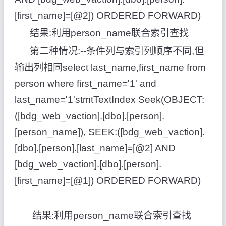
[first_name]=[@2]) ORDERED FORWARD)
结果:利用person_name联合索引查找
第二种情况:--条件列与索引列顺序不同,但
输出列相同select last_name,first_name from
person where first_name='1' and
last_name='1'stmtTextIndex Seek(OBJECT:
([bdg_web_vaction].[dbo].[person].
[person_name]), SEEK:([bdg_web_vaction].
[dbo].[person].[last_name]=[@2] AND
[bdg_web_vaction].[dbo].[person].
[first_name]=[@1]) ORDERED FORWARD)
结果:利用person_name联合索引查找