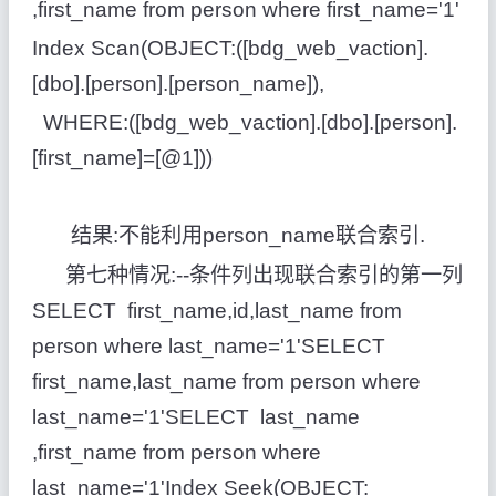
,first_name from person where first_name='1'
Index Scan(OBJECT:([bdg_web_vaction].
[dbo].[person].[person_name]),
WHERE:([bdg_web_vaction].[dbo].[person].
[first_name]=[@1]))
结果:不能利用person_name联合索引.
第七种情况:--条件列出现联合索引的第一列
SELECT first_name,id,last_name from
person where last_name='1'SELECT
first_name,last_name from person where
last_name='1'SELECT last_name
,first_name from person where
last_name='1'Index Seek(OBJECT: