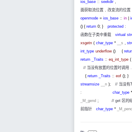
ios_base
::
seekdir
,
面获取流位置
,
改变流的位置
openmode
=
ios_base
::
in
|
() {
return
0; }
protected
函数在子类中重载
virtual
st
xsgetn
(
char_type
*
__s
,
st
int_type
underflow
()
{
retu
return
_Traits
::
eq_int_type
(
//
当没有放置的位置时调用
.
{
return
_Traits
::
eof
(); }
streamsize
__n
);
//
当没有
:
char_type
_M_gend
;
// get
区的
前指针
char_type
*
_M_pen