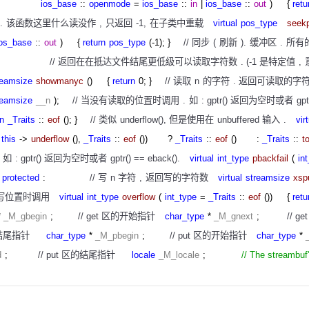
ios_base
::
openmode
=
ios_base
::
in
|
ios_base
::
out
)
{
retu
.
该函数这里什么读没作
,
只返回
-1,
在子类中重载
virtual
pos_type
seek
ios_base
::
out
)
{
return
pos_type
(-1); }
//
同步
(
刷新
).
缓冲区
.
所有
:
//
返回在在抵达文件结尾更低级可以读取字符数
. (-1
是特定值
,
reamsize
showmanyc
()
{
return
0; }
//
读取
n
的字符
.
返回可读取的字
reamsize
__n
);
//
当没有读取的位置时调用
.
如
: gptr()
返回为空时或者
gpt
rn
_Traits
::
eof
(); }
//
类似
underflow(),
但是使用在
unbuffered
输入
.
vir
this
->
underflow
(),
_Traits
::
eof
())
?
_Traits
::
eof
()
:
_Traits
::
t
如
: gptr()
返回为空时或者
gptr() == eback().
virtual
int_type
pbackfail
(
in
protected
:
//
写
n
字符
,
返回写的字符数
virtual
streamsize
xsp
写位置时调用
virtual
int_type
overflow
(
int_type
=
_Traits
::
eof
())
{
retu
*
_M_gbegin
;
// get
区的开始指针
char_type
*
_M_gnext
;
// ge
结尾指针
char_type
*
_M_pbegin
;
// put
区的开始指针
char_type
*
d
;
// put
区的结尾指针
locale
_M_locale
;
// The streambuf'