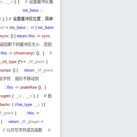
_s
,
__n
); }
//
设置缓冲区偏
ios_base
::
d
); }
//
设置缓冲区位置
,
简单
od
=
ios_base
::
in
|
ios_base
bsync
() {
return
this
->
sync
返回剩下的缓冲区大小
.
否则
:
this
->
showmanyc
();
}
//
o_int_type
(*++
_M_gnext
)
bumpc
() {
return
_M_gnext
前字符
,
指针不移动到
:
this
->
underflow
();
}
xsgetn
(
__s
,
__n
); }
//
比
tbackc
(
char_type
__c
) {
M_gnext
)
:
this
->
 {
return
_M_gbegin
<
:
//
公共写字符成员函数
//