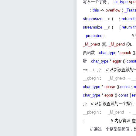
写入一个字符
,
int_type
spu
:
this
->
overflow
(
_Trait
streamsize
__n
)
{
return
t
streamsize
__n
)
{
return
t
protected
:
//
_M_pnext
(0),
_M_pend
(0),
员函数
char_type
*
eback
(
针
char_type
*
egptr
()
cons
+=
__n
; }
//
从新设置读的
__gbegin
;
_M_gnext
=
__
char_type
*
pbase
()
const
{
r
char_type
*
epptr
()
const
{
re
; }
//
从新设置读的三个指针
__pbegin
;
_M_pend
=
_
:
//
内存管理
虚
//
通过一个整型偏移值
,