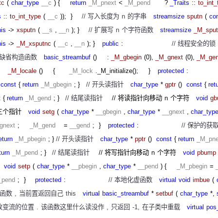
tc
(
char_type
__c
) {
return
_M_pnext
<
_M_pend
?
_Traits
::
to_int_
s
::
to_int_type
(
__c
));
}
//
写入长度为
n
的字串
streamsize
sputn
(
co
his
->
xsputn
(
__s
,
__n
); }
//
扩展写
n
个字符函数
streamsize
_M_sput
his
->
_M_xsputnc
(
__c
,
__n
); }
public
:
//
线程安全的锁
缺省构造函数
basic_streambuf
()
:
_M_gbegin
(0),
_M_gnext
(0),
_M_ge
_M_locale
()
{
_M_lock
._M_initialize();
}
protected
)
const
{
return
_M_gbegin
; }
//
开头读指针
char_type
*
gptr
()
const
{
ret
t
{
return
_M_gend
; }
//
结尾读指针
//
将读指针向移动
n
个字符
void
gb
三个指针
void
setg
(
char_type
*
__gbegin
,
char_type
*
__gnext
,
char_typ
gnext
;
_M_gend
=
__gend
;
}
protected
:
//
保护的获
eturn
_M_pbegin
; }
//
开头读指针
char_type
*
pptr
()
const
{
return
_M_pne
turn
_M_pend
; }
//
结尾读指针
//
将写指针向移动
n
个字符
void
pbump
void
setp
(
char_type
*
__pbegin
,
char_type
*
__pend
) {
_M_pbegin
=
_pend
;
}
protected
:
//
本地化虚函数
virtual
void
imbue
(
函数
,
当前置返回自己
this
virtual
basic_streambuf
*
setbuf
(
char_type
*,
改变流的位置
.
该函数这里什么读没作
,
只返回
-1,
在子类中重载
virtual
pos