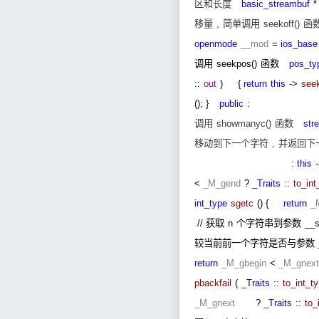
区和长度
basic_streambuf
移量
,
简单调用
seekoff()
函
openmode
__mod
=
ios_base
调用
seekpos()
函数
pos_ty
::
out
)
{
return
this
->
see
(); }
public
:
调用
showmanyc()
函数
str
移动到下一个字符
,
并返回下
:
this
<
_M_gend
?
_Traits
::
to_int
int_type
sgetc
() {
return
_
//
获取
n
个字符串到参数
__
较当前前一个字符是否与参数
return
_M_gbegin
<
_M_gnext
pbackfail
(
_Traits
::
to_int_t
_M_gnext
?
_Traits
::
to_