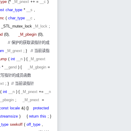
type
(*
_M_pnext
++ =
__c
)
nst
char_type
*
__s
,
nc
(
char_type
__c
,
_STL_mutex_lock
_M_lock
;
nd
(0),
_M_pbegin
(0),
:
//
保护的获取读指针的成
urn
_M_gnext
; }
//
当前读指
ump
(
int
__n
) {
_M_gnext
e
*
__gend
) {
_M_gbegin
=
取写指针的成员函数
xt
; }
//
当前读指针
(
int
__n
) {
_M_pnext
+=
__n
__pbegin
;
_M_pnext
=
const
locale
&) {}
protected
streamsize
)
{
return
this
; }
_type
seekoff
(
off_type
,