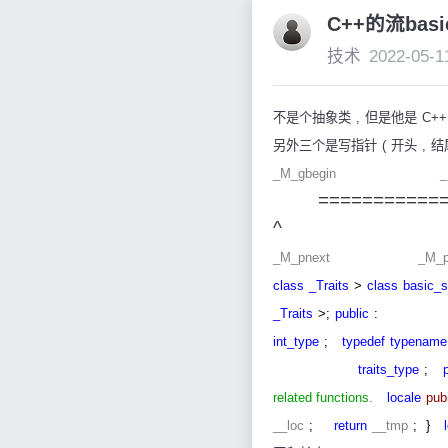
C++的流basi
技术
2022-05-1
不是个抽象类
,
但是他是
C++
另外三个是写指针
(
开头
,
结
_M_gbegin _M
=============
^
_M_pnext _M_pe
class
_Traits
>
class
basic_s
_Traits
>;
public
int_type
;
typedef
typename
traits_type
;
related functions.
locale
pub
__loc
;
return
__tmp
;
}