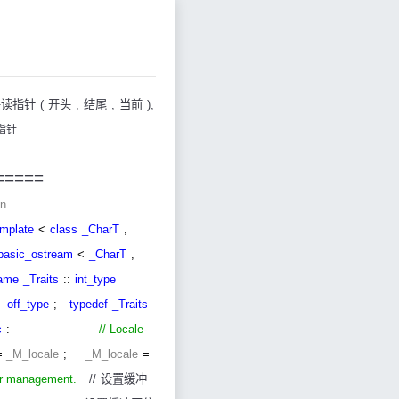
是读指针
(
开头
,
结尾
,
当前
),
指针
===========
pbegin
emplate
<
class
_CharT
,
basic_ostream
<
_CharT
,
ame
_Traits
::
int_type
off_type
;
typedef
_Traits
c
:
// Locale-
=
_M_locale
;
_M_locale
=
er management.
//
设置缓冲