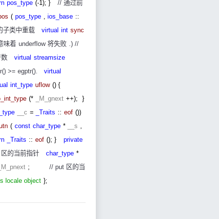
rn
pos_type
(-1); }
//
通过前
pos
(
pos_type
,
ios_base
::
的子类中重载
virtual
int
sync
意味着
underflow
将失败
.)
//
符数
virtual
streamsize
r() >= egptr().
virtual
tual
int_type
uflow
() {
o_int_type
(*
_M_gnext
++);
}
t_type
__c
=
_Traits
::
eof
())
utn
(
const
char_type
*
__s
,
rn
_Traits
::
eof
(); }
private
t
区的当前指针
char_type
*
_M_pnext
;
// put
区的当
s locale object
};