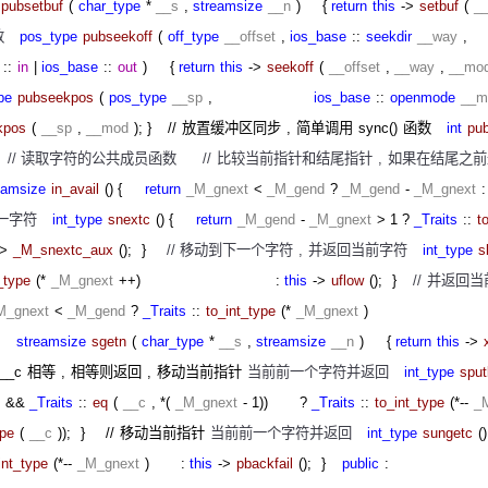
*
pubsetbuf
(
char_type
*
__s
,
streamsize
__n
)
{
return
this
->
setbuf
(
_
数
pos_type
pubseekoff
(
off_type
__offset
,
ios_base
::
seekdir
__way
,
::
in
|
ios_base
::
out
)
{
return
this
->
seekoff
(
__offset
,
__way
,
__mo
pe
pubseekpos
(
pos_type
__sp
,
ios_base
::
openmode
__m
kpos
(
__sp
,
__mod
); }
//
放置缓冲区同步
,
简单调用
sync()
函数
int
pu
//
读取字符的公共成员函数
//
比较当前指针和结尾指针
,
如果在结尾之前
eamsize
in_avail
() {
return
_M_gnext
<
_M_gend
?
_M_gend
-
_M_gnext
一字符
int_type
snextc
() {
return
_M_gend
-
_M_gnext
> 1 ?
_Traits
::
t
->
_M_snextc_aux
();
}
//
移动到下一个字符
,
并返回当前字符
int_type
s
_type
(*
_M_gnext
++)
:
this
->
uflow
();
}
//
并返回当
M_gnext
<
_M_gend
?
_Traits
::
to_int_type
(*
_M_gnext
)
s
streamsize
sgetn
(
char_type
*
__s
,
streamsize
__n
)
{
return
this
->
__c
相等
,
相等则返回
,
移动当前指针
当前前一个字符并返回
int_type
spu
&&
_Traits
::
eq
(
__c
, *(
_M_gnext
- 1))
?
_Traits
::
to_int_type
(*--
_
ype
(
__c
));
}
//
移动当前指针
当前前一个字符并返回
int_type
sungetc
()
int_type
(*--
_M_gnext
)
:
this
->
pbackfail
();
}
public