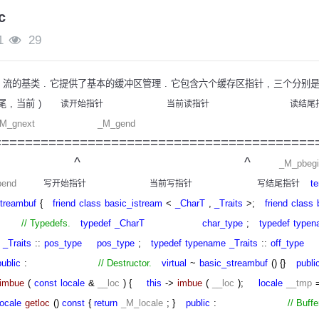
c
1
29
流的基类
.
它提供了基本的缓冲区管理
.
它包含六个缓存区指针
,
三个分别
尾
,
当前
)
读开始指针
当前读指针
读结尾
_gnext _M_gend
=================================
 ^ ^
_M_
nd
t
写开始指针
当前写指针
写结尾指针
treambuf
{
friend
class
basic_istream
<
_CharT
,
_Traits
>;
friend
class
:
// Typedefs.
typedef
_CharT
char_type
;
typedef
typen
_Traits
::
pos_type
pos_type
;
typedef
typename
_Traits
::
off_type
public
:
// Destructor.
virtual
~
basic_streambuf
() {}
publi
imbue
(
const
locale
&
__loc
) {
this
->
imbue
(
__loc
);
locale
__tmp
locale
getloc
()
const
{
return
_M_locale
; }
public
:
// Buff